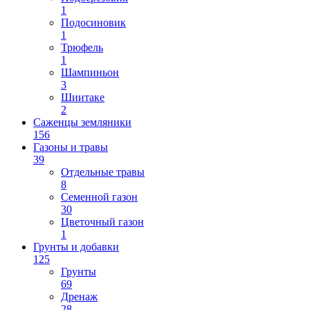
1
Подосиновик
1
Трюфель
1
Шампиньон
3
Шиитаке
2
Саженцы земляники
156
Газоны и травы
39
Отдельные травы
8
Семенной газон
30
Цветочный газон
1
Грунты и добавки
125
Грунты
69
Дренаж
28