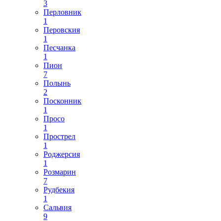
3
Перловник
1
Перовския
1
Песчанка
1
Пион
7
Полынь
2
Посконник
1
Просо
1
Прострел
1
Роджерсия
1
Розмарин
7
Рудбекия
1
Сальвия
9