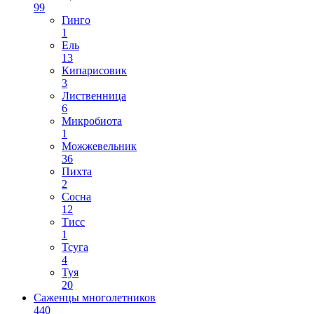
99
Гинго
1
Ель
13
Кипарисовик
3
Лиственница
6
Микробиота
1
Можжевельник
36
Пихта
2
Сосна
12
Тисс
1
Тсуга
4
Туя
20
Саженцы многолетников
440