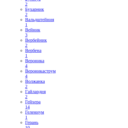
2
Бухарник
2
Вальдштейния
1
Вейник
3
Вербейник
2
Вербена
1
Вероника
4
Вероникаструм
4
Волжанка
2
Гайлардия
2
Гейхера
14
Гелениум
1
Герань
10