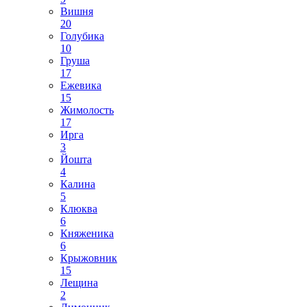
Вишня
20
Голубика
10
Груша
17
Ежевика
15
Жимолость
17
Ирга
3
Йошта
4
Калина
5
Клюква
6
Княженика
6
Крыжовник
15
Лещина
2