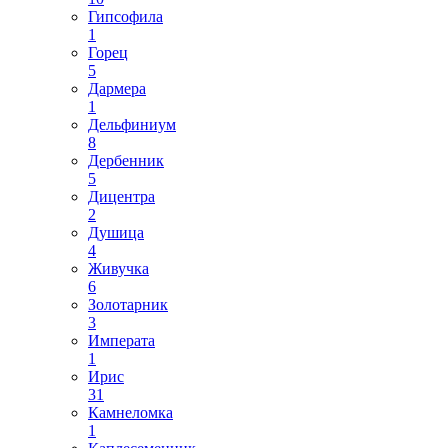
Гипсофила
1
Горец
5
Дармера
1
Дельфиниум
8
Дербенник
5
Дицентра
2
Душица
4
Живучка
6
Золотарник
3
Императа
1
Ирис
31
Камнеломка
1