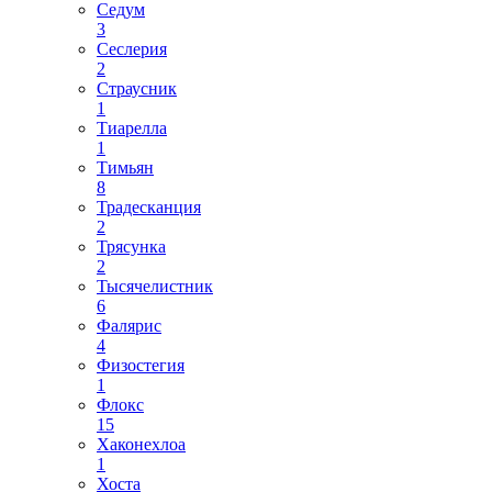
Седум
3
Сеслерия
2
Страусник
1
Тиарелла
1
Тимьян
8
Традесканция
2
Трясунка
2
Тысячелистник
6
Фалярис
4
Физостегия
1
Флокс
15
Хаконехлоа
1
Хоста