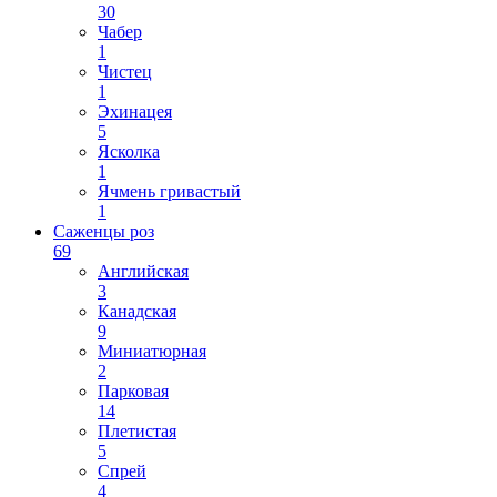
30
Чабер
1
Чистец
1
Эхинацея
5
Ясколка
1
Ячмень гривастый
1
Саженцы роз
69
Английская
3
Канадская
9
Миниатюрная
2
Парковая
14
Плетистая
5
Спрей
4