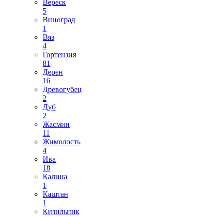
Вереск
5
Виноград
1
Вяз
4
Гортензия
81
Дерен
16
Древогубец
2
Дуб
2
Жасмин
11
Жимолость
4
Ива
18
Калина
1
Каштан
1
Кизильник