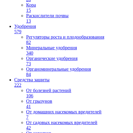
Кора
15
Раскислители почвы
13
Удобрения
579
Регуляторы роста и плодообразования
82
Минеральные удобрения
340
Органические удобрения
73
Органоминеральные удобрения
84
Средства защиты
222
От болезней растений
106
От грызунов
41
От домашних насекомых вредителей
7
От садовых насекомых вредителей
42