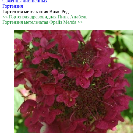
Саженцы лиственных
Гортензия
Гортензия метельчатая Вимс Ред
<< Гортензия древовидная Пинк Анабель
Гортензия метельчатая Фрайз Мелба >>