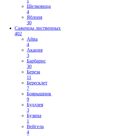
1
Шелковица
4
Яблоня
30
Саженцы лиственных
402
Айва
4
Акация
3
Барбарис
30
Береза
11
Бересклет
7
Боярышник
9
Буддлея
3
Бузина
1
Вейгела
4