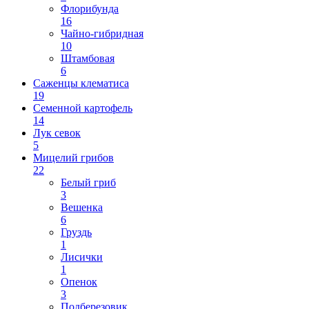
Флорибунда
16
Чайно-гибридная
10
Штамбовая
6
Саженцы клематиса
19
Семенной картофель
14
Лук севок
5
Мицелий грибов
22
Белый гриб
3
Вешенка
6
Груздь
1
Лисички
1
Опенок
3
Подберезовик