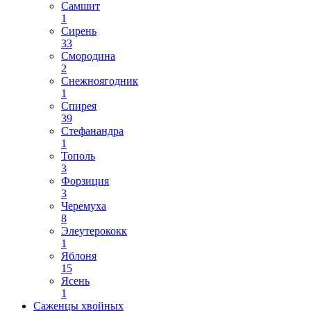
Самшит
1
Сирень
33
Смородина
2
Снежноягодник
1
Спирея
39
Стефанандра
1
Тополь
3
Форзиция
3
Черемуха
8
Элеутерококк
1
Яблоня
15
Ясень
1
Саженцы хвойных