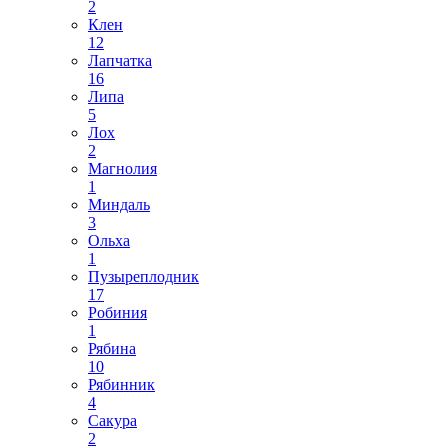
2
Клен
12
Лапчатка
16
Липа
5
Лох
2
Магнолия
1
Миндаль
3
Ольха
1
Пузыреплодник
17
Робиния
1
Рябина
10
Рябинник
4
Сакура
2