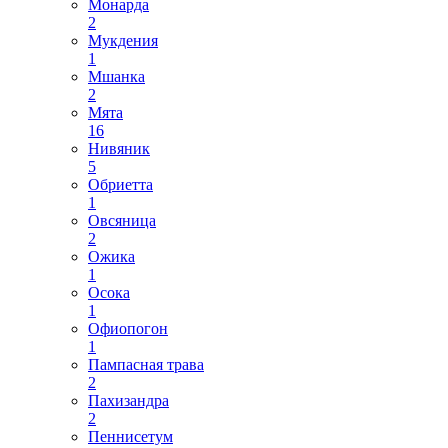
Монарда
2
Мукдения
1
Мшанка
2
Мята
16
Нивяник
5
Обриетта
1
Овсяница
2
Ожика
1
Осока
1
Офиопогон
1
Пампасная трава
2
Пахизандра
2
Пеннисетум