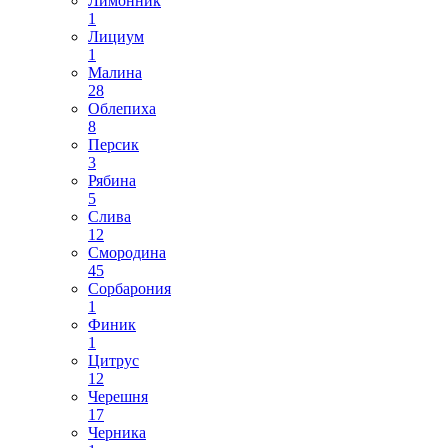
Лимонник
1
Лициум
1
Малина
28
Облепиха
8
Персик
3
Рябина
5
Слива
12
Смородина
45
Сорбарония
1
Финик
1
Цитрус
12
Черешня
17
Черника