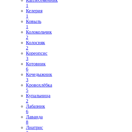
Каплесеменник
1
Келерия
1
Ковыль
1
Колокольчик
2
Колосняк
2
Кореопсис
3
Котовник
6
Кочедыжник
3
Кровохлёбка
5
Купальница
2
Лабазник
6
Лаванда
8
Лиатрис