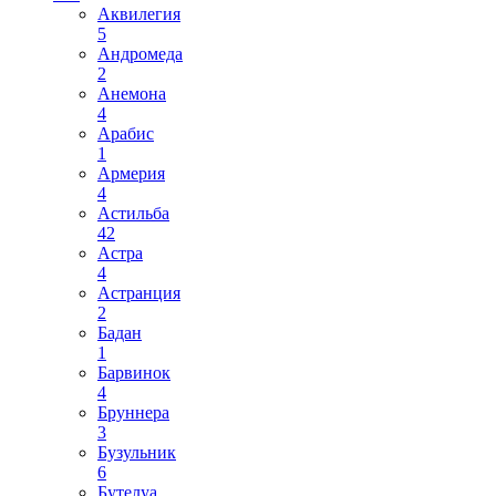
Аквилегия
5
Андромеда
2
Анемона
4
Арабис
1
Армерия
4
Астильба
42
Астра
4
Астранция
2
Бадан
1
Барвинок
4
Бруннера
3
Бузульник
6
Бутелуа