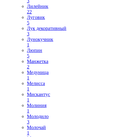
3
Лилейник
22
Луговик
5
Лук декоративный
3
Лунокучник
1
Люпин
5
Манжетка
2
Медуница
1
Мелисса
1
Мискантус
1
Молиния
1
Молодило
3
Молочай
1