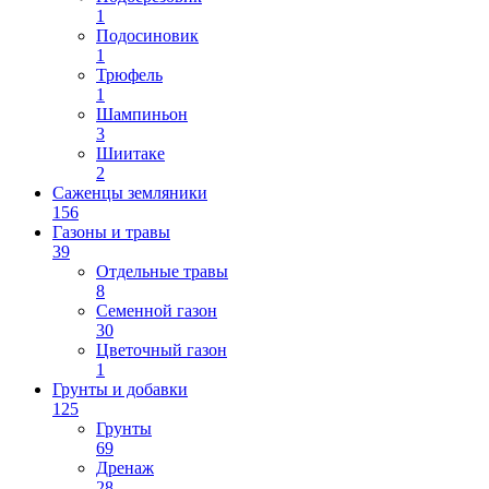
1
Подосиновик
1
Трюфель
1
Шампиньон
3
Шиитаке
2
Саженцы земляники
156
Газоны и травы
39
Отдельные травы
8
Семенной газон
30
Цветочный газон
1
Грунты и добавки
125
Грунты
69
Дренаж
28