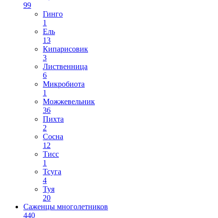
99
Гинго
1
Ель
13
Кипарисовик
3
Лиственница
6
Микробиота
1
Можжевельник
36
Пихта
2
Сосна
12
Тисс
1
Тсуга
4
Туя
20
Саженцы многолетников
440