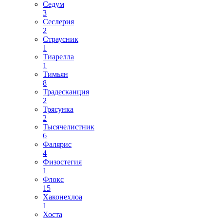
Седум
3
Сеслерия
2
Страусник
1
Тиарелла
1
Тимьян
8
Традесканция
2
Трясунка
2
Тысячелистник
6
Фалярис
4
Физостегия
1
Флокс
15
Хаконехлоа
1
Хоста