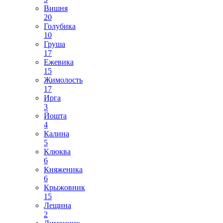
Вишня
20
Голубика
10
Груша
17
Ежевика
15
Жимолость
17
Ирга
3
Йошта
4
Калина
5
Клюква
6
Княженика
6
Крыжовник
15
Лещина
2