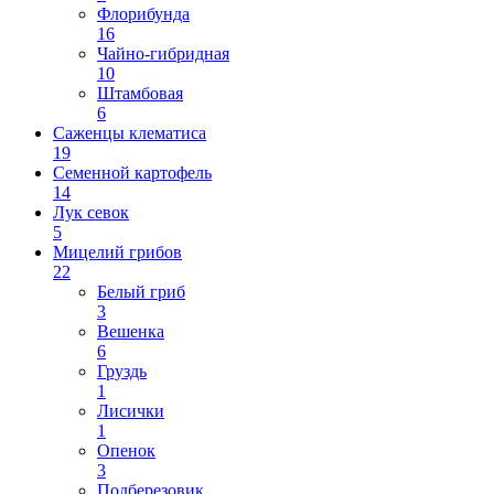
Флорибунда
16
Чайно-гибридная
10
Штамбовая
6
Саженцы клематиса
19
Семенной картофель
14
Лук севок
5
Мицелий грибов
22
Белый гриб
3
Вешенка
6
Груздь
1
Лисички
1
Опенок
3
Подберезовик