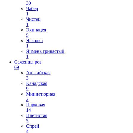
30
Чабер
1
Чистец
1
Эхинацея
5
Ясколка
1
Ячмень гривастый
1
Саженцы роз
69
Английская
3
Канадская
9
Миниатюрная
2
Парковая
14
Плетистая
5
Спрей
4