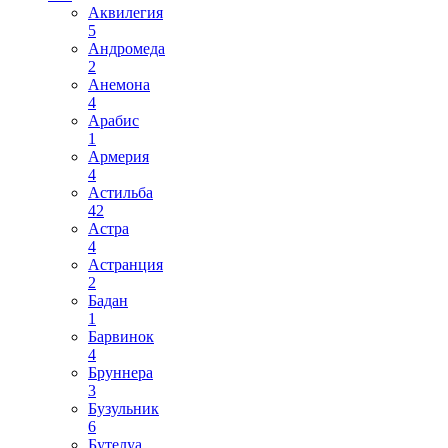
Аквилегия
5
Андромеда
2
Анемона
4
Арабис
1
Армерия
4
Астильба
42
Астра
4
Астранция
2
Бадан
1
Барвинок
4
Бруннера
3
Бузульник
6
Бутелуа