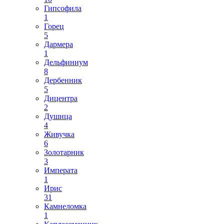
Гипсофила
1
Горец
5
Дармера
1
Дельфиниум
8
Дербенник
5
Дицентра
2
Душица
4
Живучка
6
Золотарник
3
Императа
1
Ирис
31
Камнеломка
1