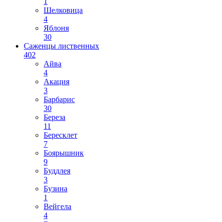
1
Шелковица
4
Яблоня
30
Саженцы лиственных
402
Айва
4
Акация
3
Барбарис
30
Береза
11
Бересклет
7
Боярышник
9
Буддлея
3
Бузина
1
Вейгела
4