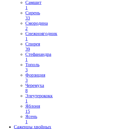
Самшит
1
Сирень
33
Смородина
2
Снежноягодник
1
Спирея
39
Стефанандра
1
Тополь
3
Форзиция
3
Черемуха
8
Элеутерококк
1
Яблоня
15
Ясень
1
Саженцы хвойных