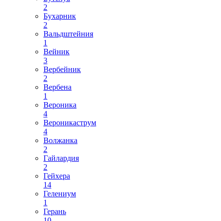
2
Бухарник
2
Вальдштейния
1
Вейник
3
Вербейник
2
Вербена
1
Вероника
4
Вероникаструм
4
Волжанка
2
Гайлардия
2
Гейхера
14
Гелениум
1
Герань
10