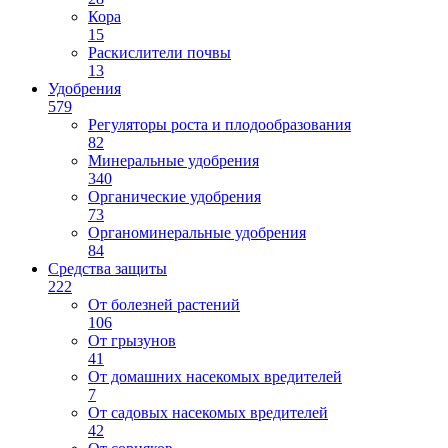
Кора
15
Раскислители почвы
13
Удобрения
579
Регуляторы роста и плодообразования
82
Минеральные удобрения
340
Органические удобрения
73
Органоминеральные удобрения
84
Средства защиты
222
От болезней растений
106
От грызунов
41
От домашних насекомых вредителей
7
От садовых насекомых вредителей
42