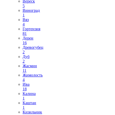
Вереск
5
Виноград
1
Вяз
4
Гортензия
81
Дерен
16
Древогубец
2
Дуб
2
Жасмин
11
Жимолость
4
Ива
18
Калина
1
Каштан
1
Кизильник