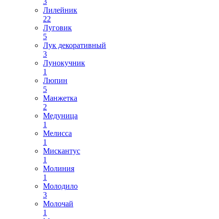
3
Лилейник
22
Луговик
5
Лук декоративный
3
Лунокучник
1
Люпин
5
Манжетка
2
Медуница
1
Мелисса
1
Мискантус
1
Молиния
1
Молодило
3
Молочай
1