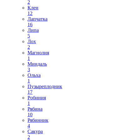
2
Клен
12
Лапчатка
16
Липа
5
Лох
2
Магнолия
1
Миндаль
3
Ольха
1
Пузыреплодник
17
Робиния
1
Рябина
10
Рябинник
4
Сакура
2