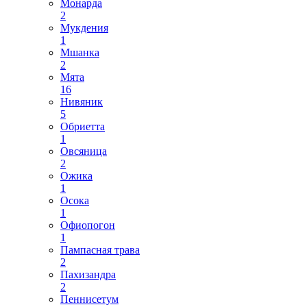
Монарда
2
Мукдения
1
Мшанка
2
Мята
16
Нивяник
5
Обриетта
1
Овсяница
2
Ожика
1
Осока
1
Офиопогон
1
Пампасная трава
2
Пахизандра
2
Пеннисетум