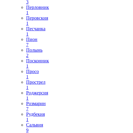
3
Перловник
1
Перовския
1
Песчанка
1
Пион
7
Полынь
2
Посконник
1
Просо
1
Прострел
1
Роджерсия
1
Розмарин
7
Рудбекия
1
Сальвия
9