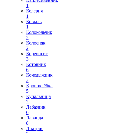
Каплесеменник
1
Келерия
1
Ковыль
1
Колокольчик
2
Колосняк
2
Кореопсис
3
Котовник
6
Кочедыжник
3
Кровохлёбка
5
Купальница
2
Лабазник
6
Лаванда
8
Лиатрис