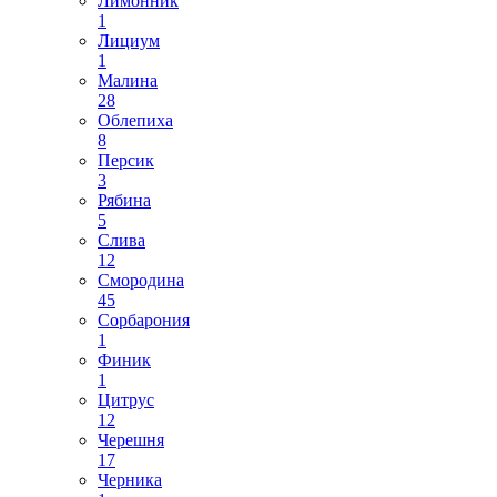
Лимонник
1
Лициум
1
Малина
28
Облепиха
8
Персик
3
Рябина
5
Слива
12
Смородина
45
Сорбарония
1
Финик
1
Цитрус
12
Черешня
17
Черника