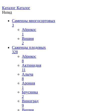
Каталог
Каталог
Назад
Саменцы многосортовых
3
Абрикос
1
Вишня
2
Саженцы плодовых
328
Абрикос
8
Актинидия
11
Алыча
8
Арония
1
Брусника
2
Виноград
9
Вишня