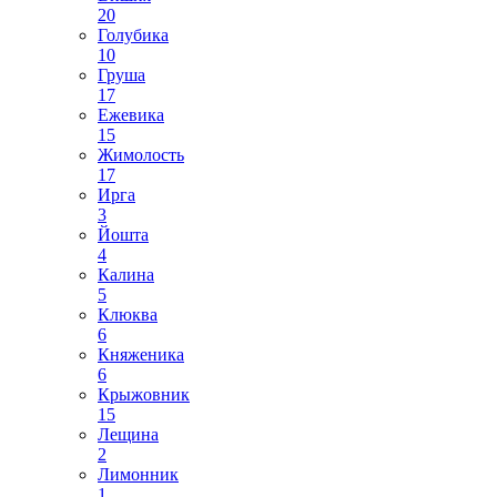
20
Голубика
10
Груша
17
Ежевика
15
Жимолость
17
Ирга
3
Йошта
4
Калина
5
Клюква
6
Княженика
6
Крыжовник
15
Лещина
2
Лимонник
1