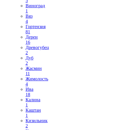
5
Виноград
1
Вяз
4
Гортензия
81
Дерен
16
Древогубец
2
Дуб
2
Жасмин
11
Жимолость
4
Ива
18
Калина
1
Каштан
1
Кизильник
2