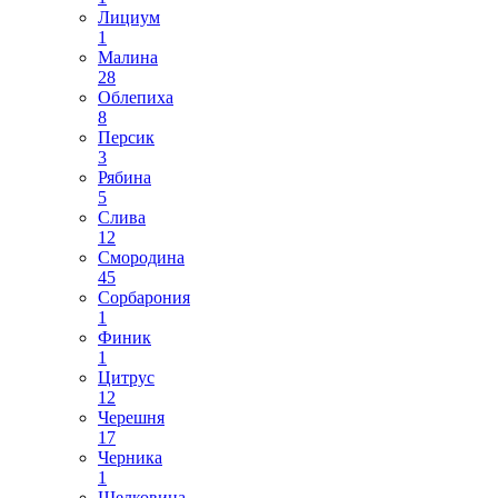
Лициум
1
Малина
28
Облепиха
8
Персик
3
Рябина
5
Слива
12
Смородина
45
Сорбарония
1
Финик
1
Цитрус
12
Черешня
17
Черника
1
Шелковица