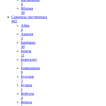
4
Яблоня
30
Саженцы лиственных
402
Айва
4
Акация
3
Барбарис
30
Береза
11
Бересклет
7
Боярышник
9
Буддлея
3
Бузина
1
Вейгела
4
Вереск