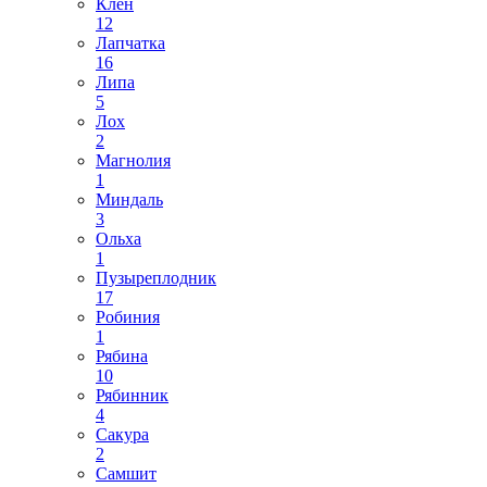
Клен
12
Лапчатка
16
Липа
5
Лох
2
Магнолия
1
Миндаль
3
Ольха
1
Пузыреплодник
17
Робиния
1
Рябина
10
Рябинник
4
Сакура
2
Самшит