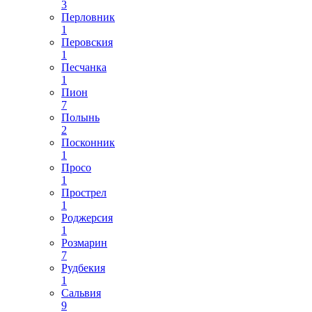
3
Перловник
1
Перовския
1
Песчанка
1
Пион
7
Полынь
2
Посконник
1
Просо
1
Прострел
1
Роджерсия
1
Розмарин
7
Рудбекия
1
Сальвия
9