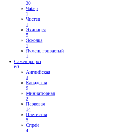
30
Чабер
1
Чистец
1
Эхинацея
5
Ясколка
1
Ячмень гривастый
1
Саженцы роз
69
Английская
3
Канадская
9
Миниатюрная
2
Парковая
14
Плетистая
5
Спрей
4