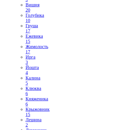
Вишня
20
Голубика
10
Груша
17
Ежевика
15
Жимолость
17
Ирга
3
Йошта
4
Калина
5
Клюква
6
Княженика
6
Крыжовник
15
Лещина
2