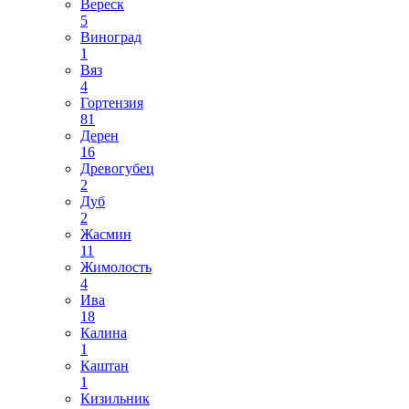
Вереск
5
Виноград
1
Вяз
4
Гортензия
81
Дерен
16
Древогубец
2
Дуб
2
Жасмин
11
Жимолость
4
Ива
18
Калина
1
Каштан
1
Кизильник