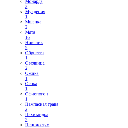
Монарда
2
Мукдения
1
Мшанка
2
Мята
16
Нивяник
5
Обриетта
1
Овсяница
2
Ожика
1
Осока
1
Офиопогон
1
Пампасная трава
2
Пахизандра
2
Пеннисетум