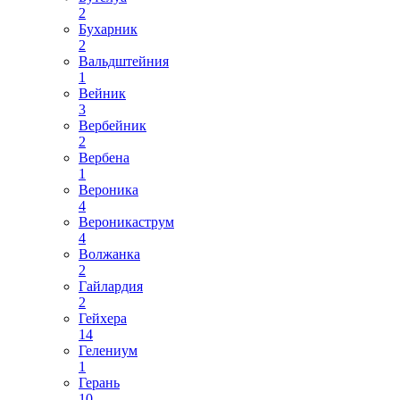
2
Бухарник
2
Вальдштейния
1
Вейник
3
Вербейник
2
Вербена
1
Вероника
4
Вероникаструм
4
Волжанка
2
Гайлардия
2
Гейхера
14
Гелениум
1
Герань
10