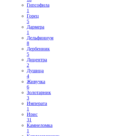
Гипсофила
1
Горец
5
Дармера
1
Дельфиниум
8
Дербенник
5
Дицентра
2
Душица
4
Живучка
6
Золотарник
3
Императа
1
Ирис
31
Камнеломка
1