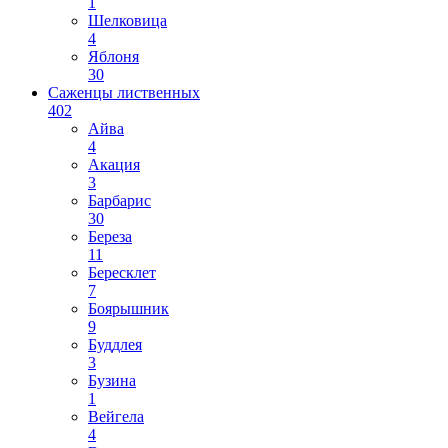
1
Шелковица
4
Яблоня
30
Саженцы лиственных
402
Айва
4
Акация
3
Барбарис
30
Береза
11
Бересклет
7
Боярышник
9
Буддлея
3
Бузина
1
Вейгела
4