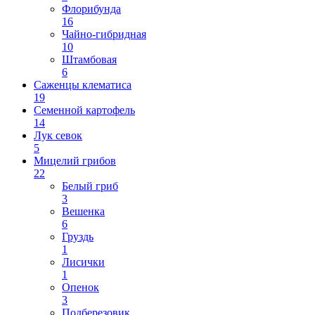
Флорибунда
16
Чайно-гибридная
10
Штамбовая
6
Саженцы клематиса
19
Семенной картофель
14
Лук севок
5
Мицелий грибов
22
Белый гриб
3
Вешенка
6
Груздь
1
Лисички
1
Опенок
3
Подберезовик