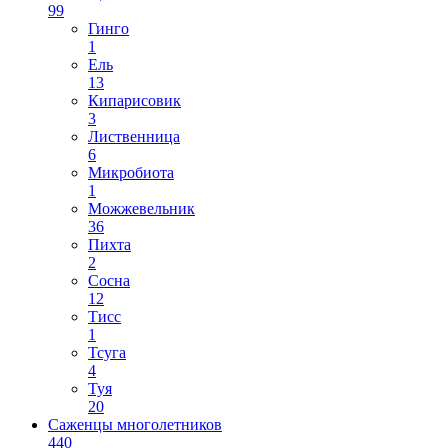
99
Гинго
1
Ель
13
Кипарисовик
3
Лиственница
6
Микробиота
1
Можжевельник
36
Пихта
2
Сосна
12
Тисс
1
Тсуга
4
Туя
20
Саженцы многолетников
440