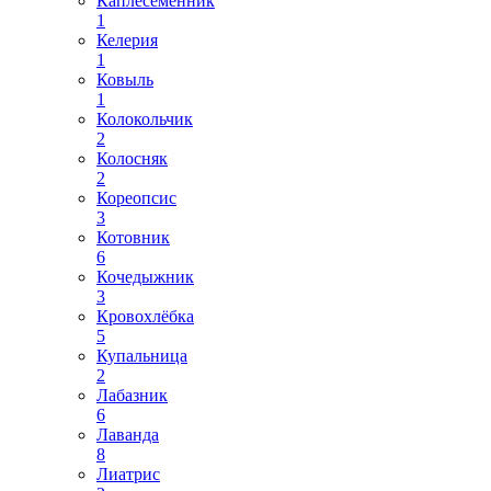
Каплесеменник
1
Келерия
1
Ковыль
1
Колокольчик
2
Колосняк
2
Кореопсис
3
Котовник
6
Кочедыжник
3
Кровохлёбка
5
Купальница
2
Лабазник
6
Лаванда
8
Лиатрис