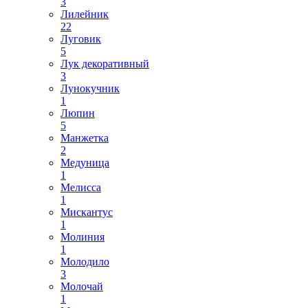
3
Лилейник
22
Луговик
5
Лук декоративный
3
Лунокучник
1
Люпин
5
Манжетка
2
Медуница
1
Мелисса
1
Мискантус
1
Молиния
1
Молодило
3
Молочай
1