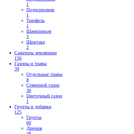
1
Подосиновик
1
Трюфель
1
Шампиньон
3
Шиитаке
2
Саженцы земляники
156
Газоны и травы
39
Отдельные травы
8
Семенной газон
30
Цветочный газон
1
Грунты и добавки
125
Грунты
69
Дренаж
28