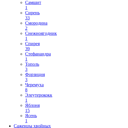
Самшит
1
Сирень
33
Смородина
2
Снежноягодник
1
Спирея
39
Стефанандра
1
Тополь
3
Форзиция
3
Черемуха
8
Элеутерококк
1
Яблоня
15
Ясень
1
Саженцы хвойных