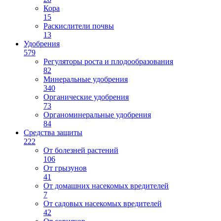
Кора
15
Раскислители почвы
13
Удобрения
579
Регуляторы роста и плодообразования
82
Минеральные удобрения
340
Органические удобрения
73
Органоминеральные удобрения
84
Средства защиты
222
От болезней растений
106
От грызунов
41
От домашних насекомых вредителей
7
От садовых насекомых вредителей
42