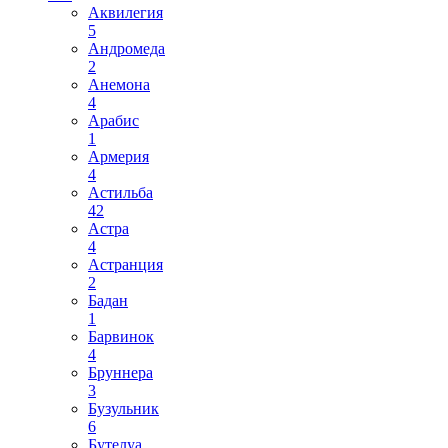
Аквилегия
5
Андромеда
2
Анемона
4
Арабис
1
Армерия
4
Астильба
42
Астра
4
Астранция
2
Бадан
1
Барвинок
4
Бруннера
3
Бузульник
6
Бутелуа