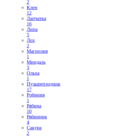
2
Клен
12
Лапчатка
16
Липа
5
Лох
2
Магнолия
1
Миндаль
3
Ольха
1
Пузыреплодник
17
Робиния
1
Рябина
10
Рябинник
4
Сакура
2