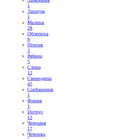
Лимонник
1
Лициум
1
Малина
28
Облепиха
8
Персик
3
Рябина
5
Слива
12
Смородина
45
Сорбарония
1
Финик
1
Цитрус
12
Черешня
17
Черника