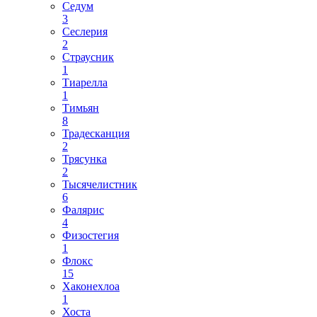
Седум
3
Сеслерия
2
Страусник
1
Тиарелла
1
Тимьян
8
Традесканция
2
Трясунка
2
Тысячелистник
6
Фалярис
4
Физостегия
1
Флокс
15
Хаконехлоа
1
Хоста