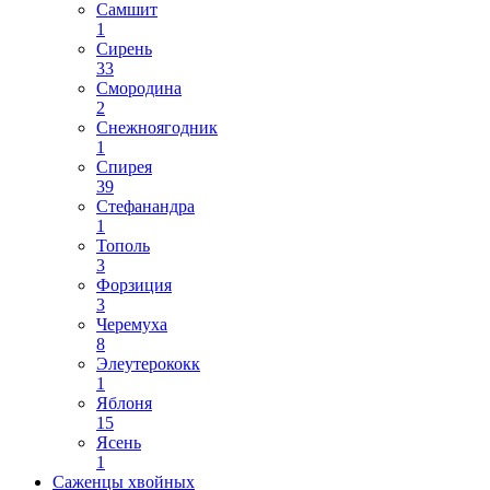
Самшит
1
Сирень
33
Смородина
2
Снежноягодник
1
Спирея
39
Стефанандра
1
Тополь
3
Форзиция
3
Черемуха
8
Элеутерококк
1
Яблоня
15
Ясень
1
Саженцы хвойных