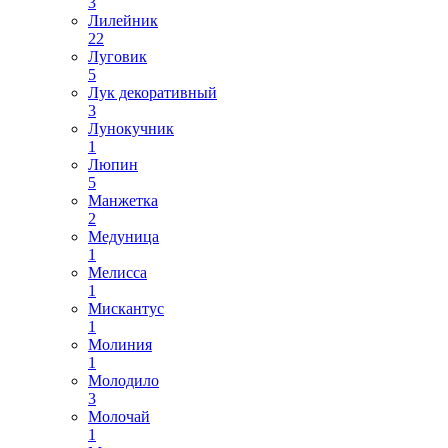
3
Лилейник
22
Луговик
5
Лук декоративный
3
Лунокучник
1
Люпин
5
Манжетка
2
Медуница
1
Мелисса
1
Мискантус
1
Молиния
1
Молодило
3
Молочай
1