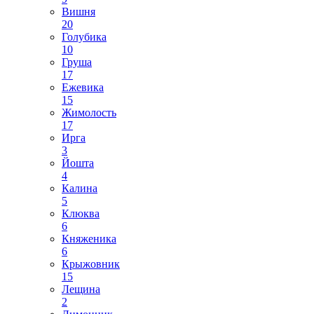
Вишня
20
Голубика
10
Груша
17
Ежевика
15
Жимолость
17
Ирга
3
Йошта
4
Калина
5
Клюква
6
Княженика
6
Крыжовник
15
Лещина
2