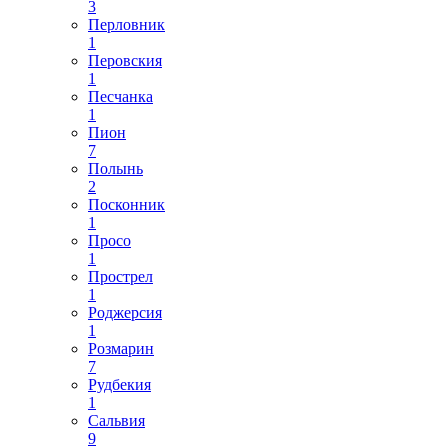
3
Перловник
1
Перовския
1
Песчанка
1
Пион
7
Полынь
2
Посконник
1
Просо
1
Прострел
1
Роджерсия
1
Розмарин
7
Рудбекия
1
Сальвия
9