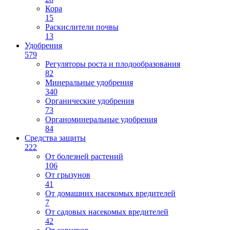
Кора
15
Раскислители почвы
13
Удобрения
579
Регуляторы роста и плодообразования
82
Минеральные удобрения
340
Органические удобрения
73
Органоминеральные удобрения
84
Средства защиты
222
От болезней растений
106
От грызунов
41
От домашних насекомых вредителей
7
От садовых насекомых вредителей
42