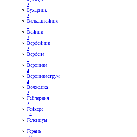
2
Бухарник
2
Вальдштейния
1
Вейник
3
Вербейник
2
Вербена
1
Вероника
4
Вероникаструм
4
Волжанка
2
Гайлардия
2
Гейхера
14
Гелениум
1
Герань
10