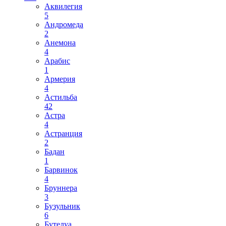
Аквилегия
5
Андромеда
2
Анемона
4
Арабис
1
Армерия
4
Астильба
42
Астра
4
Астранция
2
Бадан
1
Барвинок
4
Бруннера
3
Бузульник
6
Бутелуа