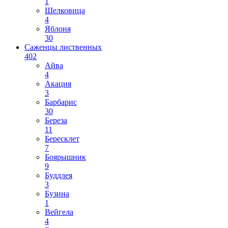
1
Шелковица
4
Яблоня
30
Саженцы лиственных
402
Айва
4
Акация
3
Барбарис
30
Береза
11
Бересклет
7
Боярышник
9
Буддлея
3
Бузина
1
Вейгела
4