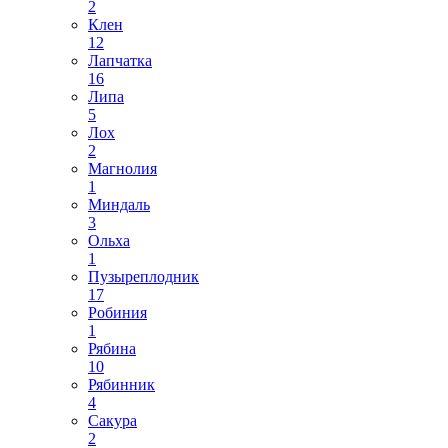
2
Клен
12
Лапчатка
16
Липа
5
Лох
2
Магнолия
1
Миндаль
3
Ольха
1
Пузыреплодник
17
Робиния
1
Рябина
10
Рябинник
4
Сакура
2