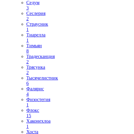
Седум
3
Сеслерия
2
Страусник
1
Тиарелла
1
Тимьян
8
Традесканция
2
Трясунка
2
Тысячелистник
6
Фалярис
4
Физостегия
1
Флокс
15
Хаконехлоа
1
Хоста