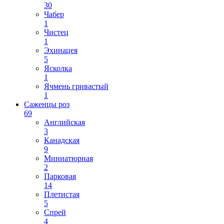
30
Чабер
1
Чистец
1
Эхинацея
5
Ясколка
1
Ячмень гривастый
1
Саженцы роз
69
Английская
3
Канадская
9
Миниатюрная
2
Парковая
14
Плетистая
5
Спрей
4