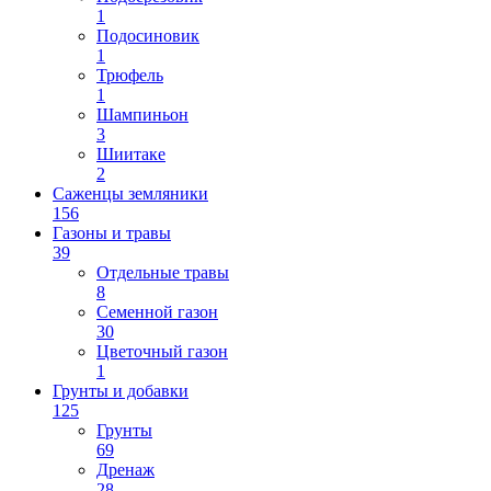
1
Подосиновик
1
Трюфель
1
Шампиньон
3
Шиитаке
2
Саженцы земляники
156
Газоны и травы
39
Отдельные травы
8
Семенной газон
30
Цветочный газон
1
Грунты и добавки
125
Грунты
69
Дренаж
28