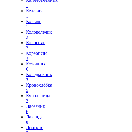
Каплесеменник
1
Келерия
1
Ковыль
1
Колокольчик
2
Колосняк
2
Кореопсис
3
Котовник
6
Кочедыжник
3
Кровохлёбка
5
Купальница
2
Лабазник
6
Лаванда
8
Лиатрис