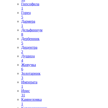
Гипсофила
1
Горец
5
Дармера
1
Дельфиниум
8
Дербенник
5
Дицентра
2
Душица
4
Живучка
6
Золотарник
3
Императа
1
Ирис
31
Камнеломка
1