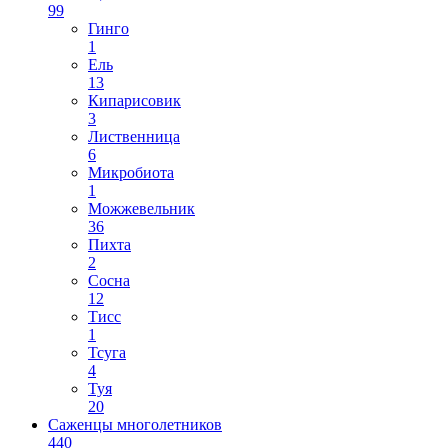
99
Гинго
1
Ель
13
Кипарисовик
3
Лиственница
6
Микробиота
1
Можжевельник
36
Пихта
2
Сосна
12
Тисс
1
Тсуга
4
Туя
20
Саженцы многолетников
440