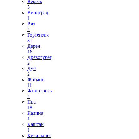
Вереск
5
Виноград
1
Вяз
4
Гортензия
81
Дерен
16
Древогубец
2
Дуб
2
Жасмин
11
Жимолость
4
Ива
18
Калина
1
Каштан
1
Кизильник