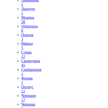
Лимонник
1
Лициум
1
Малина
28
Облепиха
8
Персик
3
Рябина
5
Слива
12
Смородина
45
Сорбарония
1
Финик
1
Цитрус
12
Черешня
17
Черника