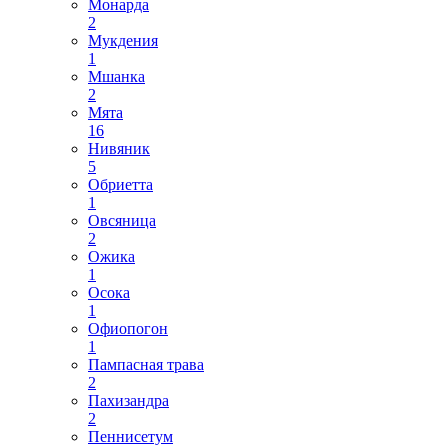
Монарда
2
Мукдения
1
Мшанка
2
Мята
16
Нивяник
5
Обриетта
1
Овсяница
2
Ожика
1
Осока
1
Офиопогон
1
Пампасная трава
2
Пахизандра
2
Пеннисетум