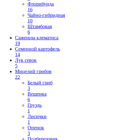
Флорибунда
16
Чайно-гибридная
10
Штамбовая
6
Саженцы клематиса
19
Семенной картофель
14
Лук севок
5
Мицелий грибов
22
Белый гриб
3
Вешенка
6
Груздь
1
Лисички
1
Опенок
3
Подберезовик