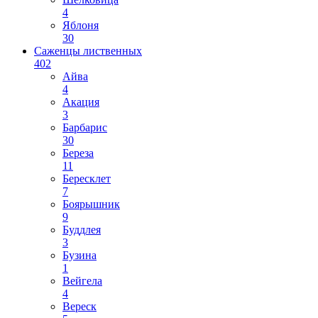
4
Яблоня
30
Саженцы лиственных
402
Айва
4
Акация
3
Барбарис
30
Береза
11
Бересклет
7
Боярышник
9
Буддлея
3
Бузина
1
Вейгела
4
Вереск