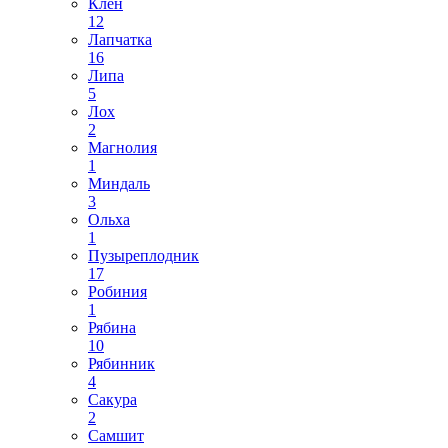
Клен
12
Лапчатка
16
Липа
5
Лох
2
Магнолия
1
Миндаль
3
Ольха
1
Пузыреплодник
17
Робиния
1
Рябина
10
Рябинник
4
Сакура
2
Самшит