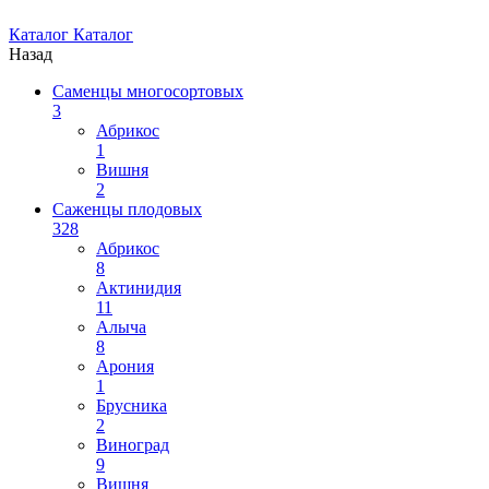
Каталог
Каталог
Назад
Саменцы многосортовых
3
Абрикос
1
Вишня
2
Саженцы плодовых
328
Абрикос
8
Актинидия
11
Алыча
8
Арония
1
Брусника
2
Виноград
9
Вишня