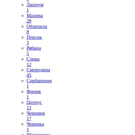
Лициум
1
Малина
28
Облепиха
8
Персик
3
Рябина
5
Слива
12
Смородина
45
Сорбарония
1
Финик
1
Цитрус
12
Черешня
17
Черника
1
Шелковица