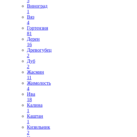
5
Виноград
1
Вяз
4
Гортензия
81
Дерен
16
Древогубец
2
Дуб
2
Жасмин
11
Жимолость
4
Ива
18
Калина
1
Каштан
1
Кизильник
2