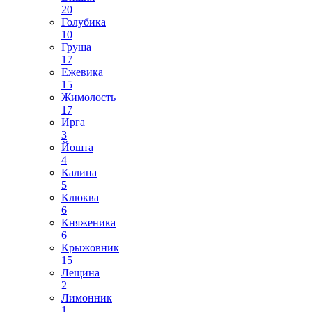
20
Голубика
10
Груша
17
Ежевика
15
Жимолость
17
Ирга
3
Йошта
4
Калина
5
Клюква
6
Княженика
6
Крыжовник
15
Лещина
2
Лимонник
1