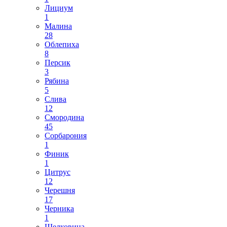
Лициум
1
Малина
28
Облепиха
8
Персик
3
Рябина
5
Слива
12
Смородина
45
Сорбарония
1
Финик
1
Цитрус
12
Черешня
17
Черника
1
Шелковица