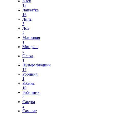
Клен
12
Лапчатка
16
Липа
5
Лох
2
Магнолия
1
Миндаль
3
Ольха
1
Пузыреплодник
17
Робиния
1
Рябина
10
Рябинник
4
Сакура
2
Самшит