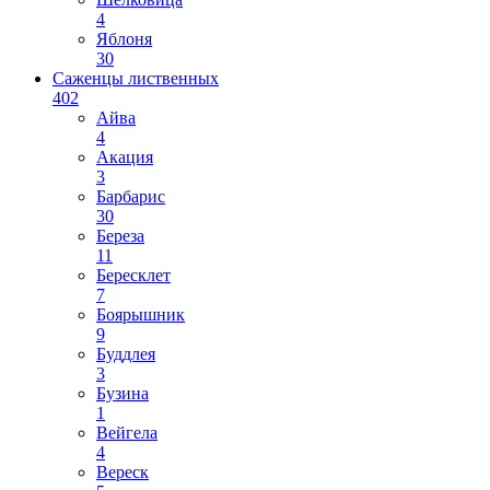
4
Яблоня
30
Саженцы лиственных
402
Айва
4
Акация
3
Барбарис
30
Береза
11
Бересклет
7
Боярышник
9
Буддлея
3
Бузина
1
Вейгела
4
Вереск