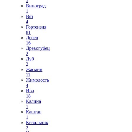
5
Виноград
1
Вяз
4
Гортензия
81
Дерен
16
Древогубец
2
Дуб
2
Жасмин
11
Жимолость
4
Ива
18
Калина
1
Каштан
1
Кизильник
2