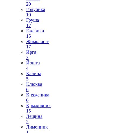
20
Голубика
10
Груша
17
Ежевика
15
Жимолость
17
Ирга
3
Йошта
4
Калина
5
Клюква
6
Княженика
6
Крыжовник
15
Лещина
2
Лимонник
1