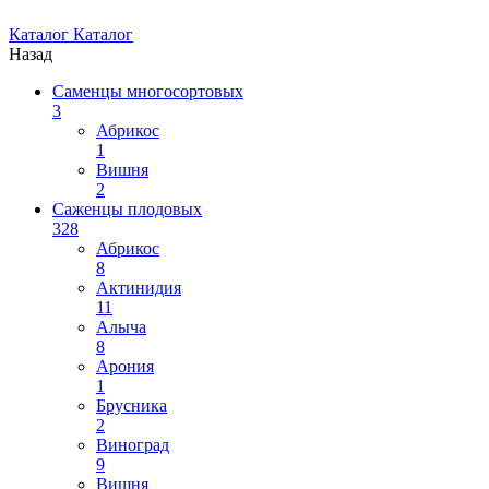
Каталог
Каталог
Назад
Саменцы многосортовых
3
Абрикос
1
Вишня
2
Саженцы плодовых
328
Абрикос
8
Актинидия
11
Алыча
8
Арония
1
Брусника
2
Виноград
9
Вишня