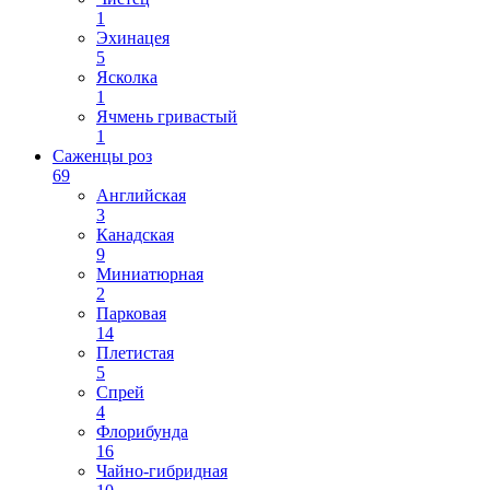
1
Эхинацея
5
Ясколка
1
Ячмень гривастый
1
Саженцы роз
69
Английская
3
Канадская
9
Миниатюрная
2
Парковая
14
Плетистая
5
Спрей
4
Флорибунда
16
Чайно-гибридная