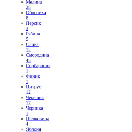
Малина
28
Облепиха
8
Персик
3
Рябина
5
Слива
12
Смородина
45
Сорбарония
1
Финик
1
Цитрус
12
Черешня
17
Черника
1
Шелковица
4
Яблоня