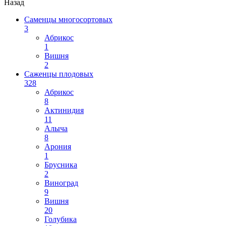
Назад
Саменцы многосортовых
3
Абрикос
1
Вишня
2
Саженцы плодовых
328
Абрикос
8
Актинидия
11
Алыча
8
Арония
1
Брусника
2
Виноград
9
Вишня
20
Голубика