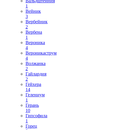
Вальдштейния
1
Вейник
3
Вербейник
2
Вербена
1
Вероника
4
Вероникаструм
4
Волжанка
2
Гайлардия
2
Гейхера
14
Гелениум
1
Герань
10
Гипсофила
1
Горец