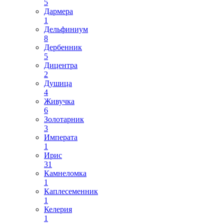
5
Дармера
1
Дельфиниум
8
Дербенник
5
Дицентра
2
Душица
4
Живучка
6
Золотарник
3
Императа
1
Ирис
31
Камнеломка
1
Каплесеменник
1
Келерия
1