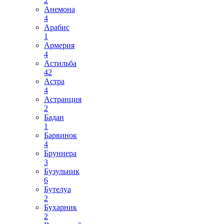
2
Анемона
4
Арабис
1
Армерия
4
Астильба
42
Астра
4
Астранция
2
Бадан
1
Барвинок
4
Бруннера
3
Бузульник
6
Бутелуа
2
Бухарник
2