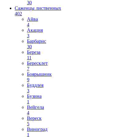
30
Саженцы лиственных
402
Айва
4
Акация
3
Барбарис
30
Береза
11
Бересклет
7
Боярышник
9
Буддлея
3
Бузина
1
Вейгела
4
Вереск
5
Виноград
1