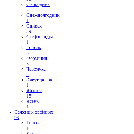
Смородина
2
Снежноягодник
1
Спирея
39
Стефанандра
1
Тополь
3
Форзиция
3
Черемуха
8
Элеутерококк
1
Яблоня
15
Ясень
1
Саженцы хвойных
99
Гинго
1
Ель