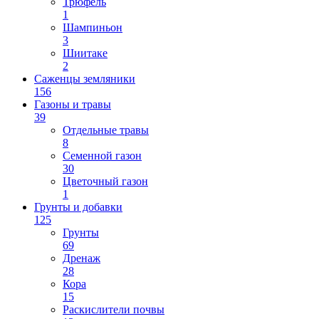
Трюфель
1
Шампиньон
3
Шиитаке
2
Саженцы земляники
156
Газоны и травы
39
Отдельные травы
8
Семенной газон
30
Цветочный газон
1
Грунты и добавки
125
Грунты
69
Дренаж
28
Кора
15
Раскислители почвы