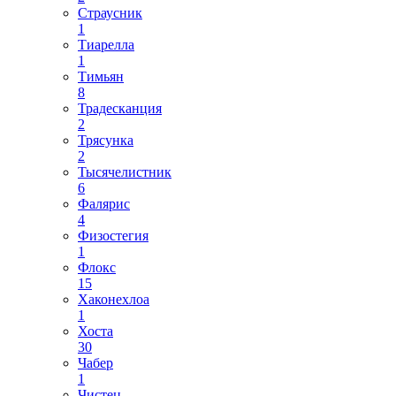
Страусник
1
Тиарелла
1
Тимьян
8
Традесканция
2
Трясунка
2
Тысячелистник
6
Фалярис
4
Физостегия
1
Флокс
15
Хаконехлоа
1
Хоста
30
Чабер
1
Чистец