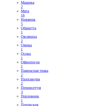
Мшанка
2
Мята
16
Нивяник
5
Обриетта
1
Овсяница
2
Ожика
1
Осока
1
Офиопогон
1
Пампасная трава
2
Пахизандра
2
Пеннисетум
3
Перловник
1
Перовския