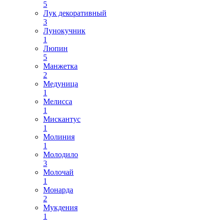
5
Лук декоративный
3
Лунокучник
1
Люпин
5
Манжетка
2
Медуница
1
Мелисса
1
Мискантус
1
Молиния
1
Молодило
3
Молочай
1
Монарда
2
Мукдения
1