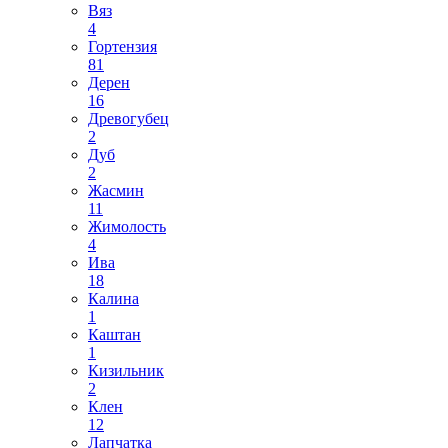
Вяз
4
Гортензия
81
Дерен
16
Древогубец
2
Дуб
2
Жасмин
11
Жимолость
4
Ива
18
Калина
1
Каштан
1
Кизильник
2
Клен
12
Лапчатка