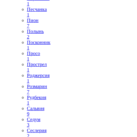
1
Песчанка
1
Пион
7
Полынь
2
Посконник
1
Просо
1
Прострел
1
Роджерсия
1
Розмарин
7
Рудбекия
1
Сальвия
9
Седум
3
Сеслерия
2