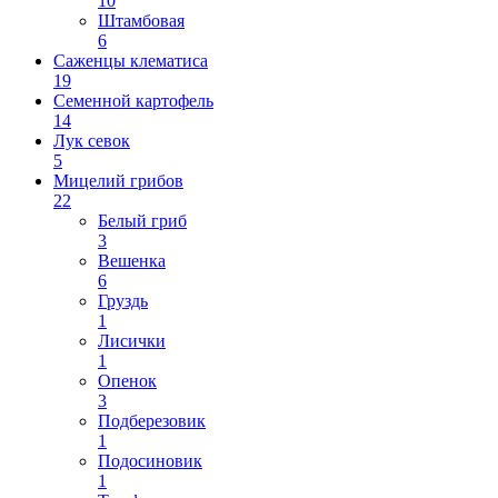
10
Штамбовая
6
Саженцы клематиса
19
Семенной картофель
14
Лук севок
5
Мицелий грибов
22
Белый гриб
3
Вешенка
6
Груздь
1
Лисички
1
Опенок
3
Подберезовик
1
Подосиновик
1