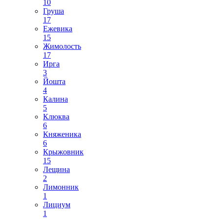
10
Груша
17
Ежевика
15
Жимолость
17
Ирга
3
Йошта
4
Калина
5
Клюква
6
Княженика
6
Крыжовник
15
Лещина
2
Лимонник
1
Лициум
1