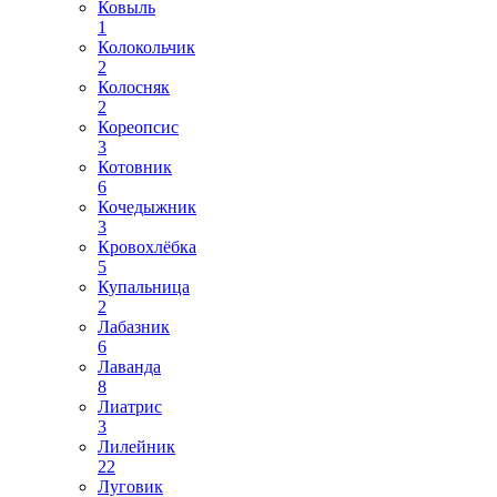
Ковыль
1
Колокольчик
2
Колосняк
2
Кореопсис
3
Котовник
6
Кочедыжник
3
Кровохлёбка
5
Купальница
2
Лабазник
6
Лаванда
8
Лиатрис
3
Лилейник
22
Луговик