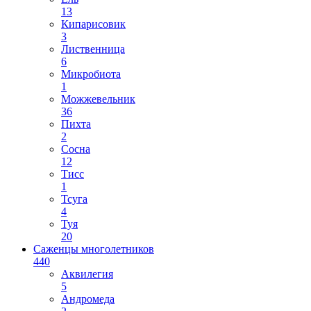
13
Кипарисовик
3
Лиственница
6
Микробиота
1
Можжевельник
36
Пихта
2
Сосна
12
Тисс
1
Тсуга
4
Туя
20
Саженцы многолетников
440
Аквилегия
5
Андромеда