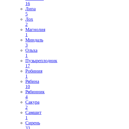
16
Липа
5
Лох
2
Магнолия
1
Миндаль
3
Ольха
1
Пузыреплодник
17
Робиния
1
Рябина
10
Рябинник
4
Сакура
2
Самшит
1
Сирень
33