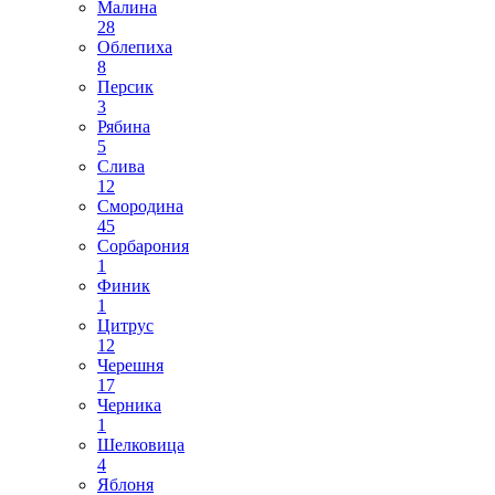
Малина
28
Облепиха
8
Персик
3
Рябина
5
Слива
12
Смородина
45
Сорбарония
1
Финик
1
Цитрус
12
Черешня
17
Черника
1
Шелковица
4
Яблоня