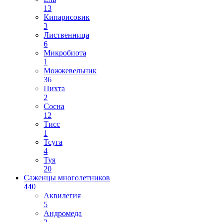
13
Кипарисовик
3
Лиственница
6
Микробиота
1
Можжевельник
36
Пихта
2
Сосна
12
Тисс
1
Тсуга
4
Туя
20
Саженцы многолетников
440
Аквилегия
5
Андромеда