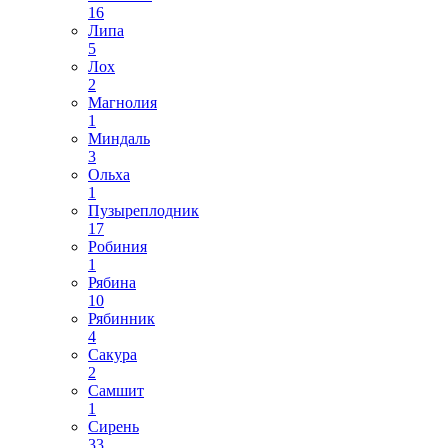
16
Липа
5
Лох
2
Магнолия
1
Миндаль
3
Ольха
1
Пузыреплодник
17
Робиния
1
Рябина
10
Рябинник
4
Сакура
2
Самшит
1
Сирень
33