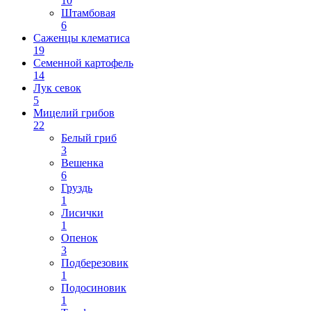
10
Штамбовая
6
Саженцы клематиса
19
Семенной картофель
14
Лук севок
5
Мицелий грибов
22
Белый гриб
3
Вешенка
6
Груздь
1
Лисички
1
Опенок
3
Подберезовик
1
Подосиновик
1