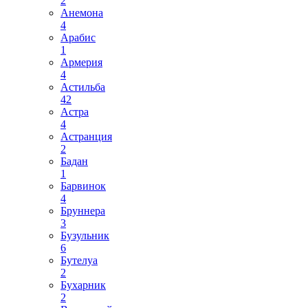
2
Анемона
4
Арабис
1
Армерия
4
Астильба
42
Астра
4
Астранция
2
Бадан
1
Барвинок
4
Бруннера
3
Бузульник
6
Бутелуа
2
Бухарник
2