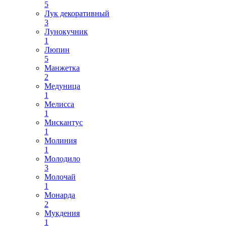
5
Лук декоративный
3
Лунокучник
1
Люпин
5
Манжетка
2
Медуница
1
Мелисса
1
Мискантус
1
Молиния
1
Молодило
3
Молочай
1
Монарда
2
Мукдения
1