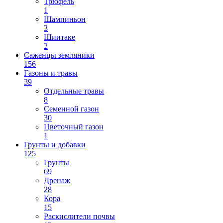
Трюфель
1
Шампиньон
3
Шиитаке
2
Саженцы земляники
156
Газоны и травы
39
Отдельные травы
8
Семенной газон
30
Цветочный газон
1
Грунты и добавки
125
Грунты
69
Дренаж
28
Кора
15
Раскислители почвы