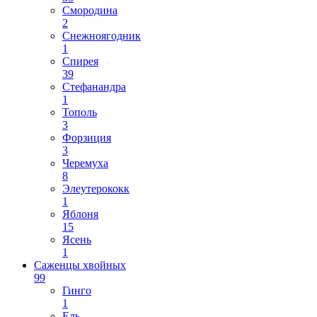
Смородина
2
Снежноягодник
1
Спирея
39
Стефанандра
1
Тополь
3
Форзиция
3
Черемуха
8
Элеутерококк
1
Яблоня
15
Ясень
1
Саженцы хвойных
99
Гинго
1
Ель