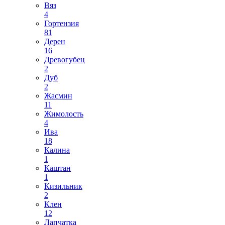
Вяз
4
Гортензия
81
Дерен
16
Древогубец
2
Дуб
2
Жасмин
11
Жимолость
4
Ива
18
Калина
1
Каштан
1
Кизильник
2
Клен
12
Лапчатка