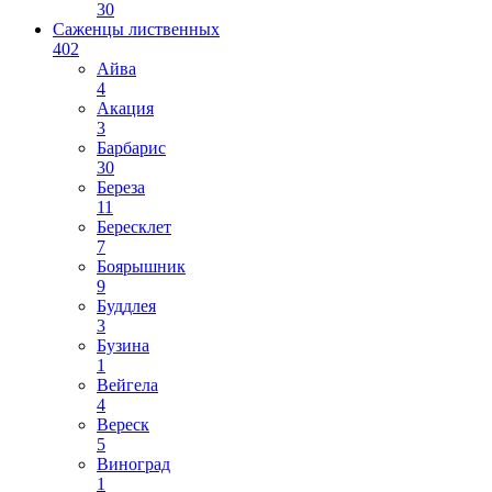
30
Саженцы лиственных
402
Айва
4
Акация
3
Барбарис
30
Береза
11
Бересклет
7
Боярышник
9
Буддлея
3
Бузина
1
Вейгела
4
Вереск
5
Виноград
1