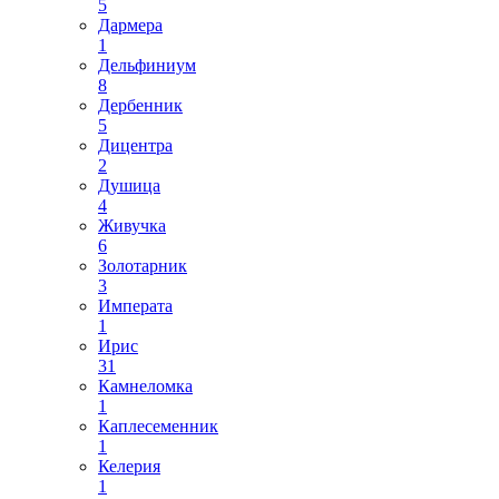
5
Дармера
1
Дельфиниум
8
Дербенник
5
Дицентра
2
Душица
4
Живучка
6
Золотарник
3
Императа
1
Ирис
31
Камнеломка
1
Каплесеменник
1
Келерия
1