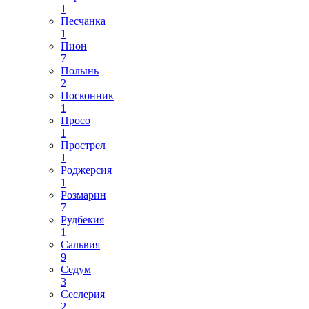
1
Песчанка
1
Пион
7
Полынь
2
Посконник
1
Просо
1
Прострел
1
Роджерсия
1
Розмарин
7
Рудбекия
1
Сальвия
9
Седум
3
Сеслерия
2