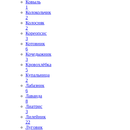
Ковыль
1
Колокольчик
2
Колосняк
2
Кореопсис
3
Котовник
6
Кочедыжник
3
Кровохлёбка
5
Купальница
2
Лабазник
6
Лаванда
8
Лиатрис
3
Лилейник
22
Луговик