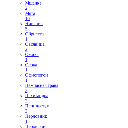
Мшанка
2
Мята
16
Нивяник
5
Обриетта
1
Овсяница
2
Ожика
1
Осока
1
Офиопогон
1
Пампасная трава
2
Пахизандра
2
Пеннисетум
3
Перловник
1
Перовския