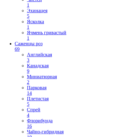
1
Эхинацея
5
Ясколка
1
Ячмень гривастый
1
Саженцы роз
69
Английская
3
Канадская
9
Миниатюрная
2
Парковая
14
Плетистая
5
Спрей
4
Флорибунда
16
Чайно-гибридная