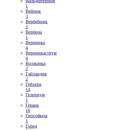
Вальдштейния
1
Вейник
3
Вербейник
2
Вербена
1
Вероника
4
Вероникаструм
4
Волжанка
2
Гайлардия
2
Гейхера
14
Гелениум
1
Герань
10
Гипсофила
1
Горец