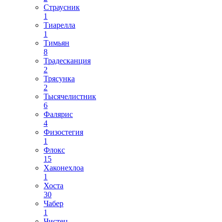
Страусник
1
Тиарелла
1
Тимьян
8
Традесканция
2
Трясунка
2
Тысячелистник
6
Фалярис
4
Физостегия
1
Флокс
15
Хаконехлоа
1
Хоста
30
Чабер
1
Чистец