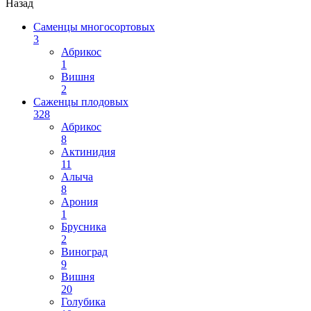
Назад
Саменцы многосортовых
3
Абрикос
1
Вишня
2
Саженцы плодовых
328
Абрикос
8
Актинидия
11
Алыча
8
Арония
1
Брусника
2
Виноград
9
Вишня
20
Голубика