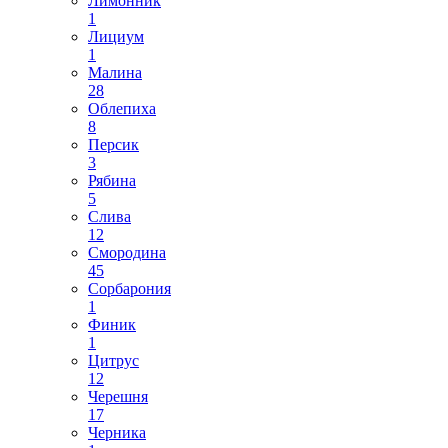
Лимонник
1
Лициум
1
Малина
28
Облепиха
8
Персик
3
Рябина
5
Слива
12
Смородина
45
Сорбарония
1
Финик
1
Цитрус
12
Черешня
17
Черника