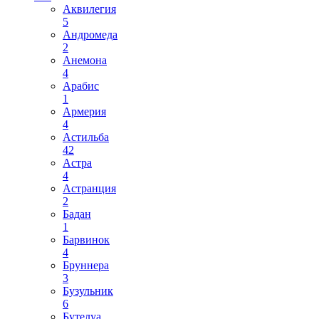
Аквилегия
5
Андромеда
2
Анемона
4
Арабис
1
Армерия
4
Астильба
42
Астра
4
Астранция
2
Бадан
1
Барвинок
4
Бруннера
3
Бузульник
6
Бутелуа