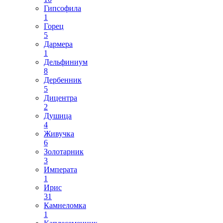
Гипсофила
1
Горец
5
Дармера
1
Дельфиниум
8
Дербенник
5
Дицентра
2
Душица
4
Живучка
6
Золотарник
3
Императа
1
Ирис
31
Камнеломка
1