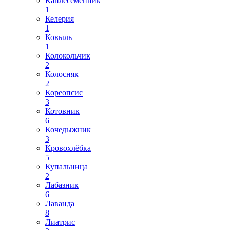
Каплесеменник
1
Келерия
1
Ковыль
1
Колокольчик
2
Колосняк
2
Кореопсис
3
Котовник
6
Кочедыжник
3
Кровохлёбка
5
Купальница
2
Лабазник
6
Лаванда
8
Лиатрис