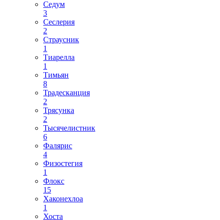
Седум
3
Сеслерия
2
Страусник
1
Тиарелла
1
Тимьян
8
Традесканция
2
Трясунка
2
Тысячелистник
6
Фалярис
4
Физостегия
1
Флокс
15
Хаконехлоа
1
Хоста