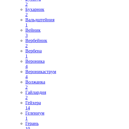
2
Бухарник
2
Вальдштейния
1
Вейник
3
Вербейник
2
Вербена
1
Вероника
4
Вероникаструм
4
Волжанка
2
Гайлардия
2
Гейхера
14
Гелениум
1
Герань
10