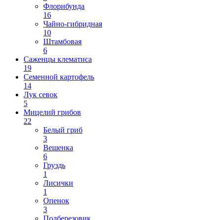
Флорибунда
16
Чайно-гибридная
10
Штамбовая
6
Саженцы клематиса
19
Семенной картофель
14
Лук севок
5
Мицелий грибов
22
Белый гриб
3
Вешенка
6
Груздь
1
Лисички
1
Опенок
3
Подберезовик