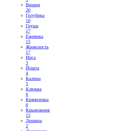
Вишня
20
Голубика
10
Груша
17
Ежевика
15
Жимолость
17
Ирга
3
Йошта
4
Калина
5
Клюква
6
Княженика
6
Крыжовник
15
Лещина
2