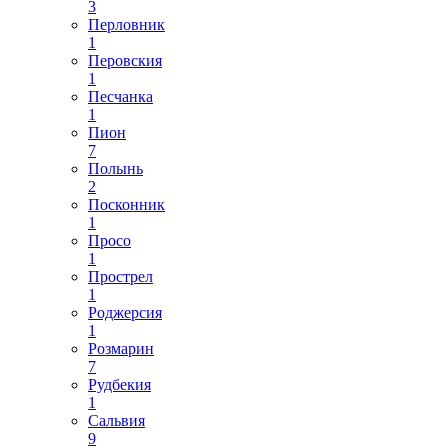
3
Перловник
1
Перовския
1
Песчанка
1
Пион
7
Полынь
2
Посконник
1
Просо
1
Прострел
1
Роджерсия
1
Розмарин
7
Рудбекия
1
Сальвия
9