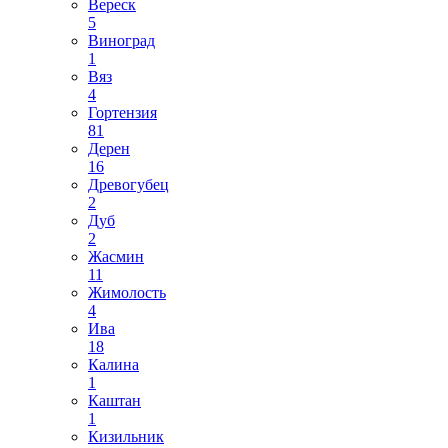
Вереск
5
Виноград
1
Вяз
4
Гортензия
81
Дерен
16
Древогубец
2
Дуб
2
Жасмин
11
Жимолость
4
Ива
18
Калина
1
Каштан
1
Кизильник