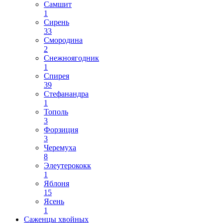
Самшит
1
Сирень
33
Смородина
2
Снежноягодник
1
Спирея
39
Стефанандра
1
Тополь
3
Форзиция
3
Черемуха
8
Элеутерококк
1
Яблоня
15
Ясень
1
Саженцы хвойных