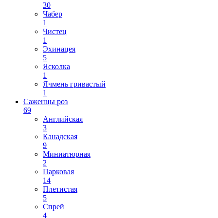
30
Чабер
1
Чистец
1
Эхинацея
5
Ясколка
1
Ячмень гривастый
1
Саженцы роз
69
Английская
3
Канадская
9
Миниатюрная
2
Парковая
14
Плетистая
5
Спрей
4