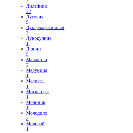
3
Лилейник
22
Луговик
5
Лук декоративный
3
Лунокучник
1
Люпин
5
Манжетка
2
Медуница
1
Мелисса
1
Мискантус
1
Молиния
1
Молодило
3
Молочай
1