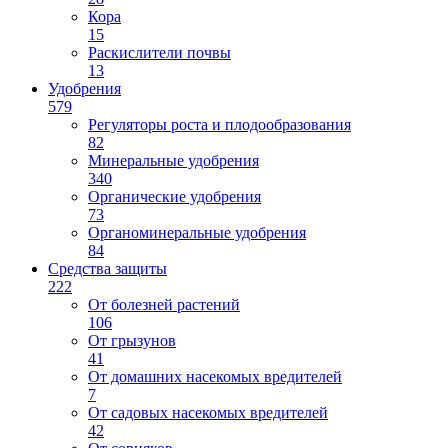
Кора
15
Раскислители почвы
13
Удобрения
579
Регуляторы роста и плодообразования
82
Минеральные удобрения
340
Органические удобрения
73
Органоминеральные удобрения
84
Средства защиты
222
От болезней растений
106
От грызунов
41
От домашних насекомых вредителей
7
От садовых насекомых вредителей
42