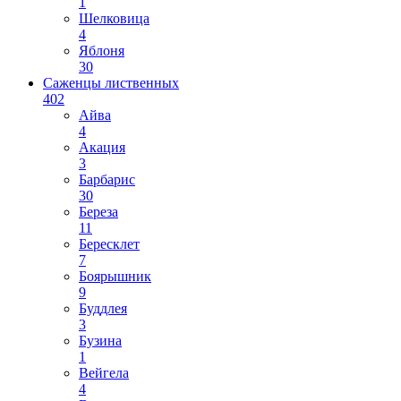
1
Шелковица
4
Яблоня
30
Саженцы лиственных
402
Айва
4
Акация
3
Барбарис
30
Береза
11
Бересклет
7
Боярышник
9
Буддлея
3
Бузина
1
Вейгела
4