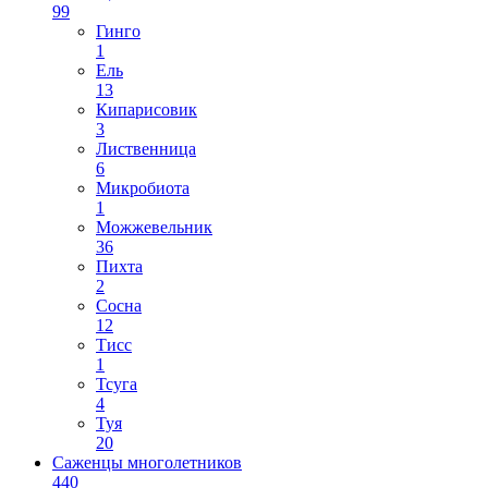
99
Гинго
1
Ель
13
Кипарисовик
3
Лиственница
6
Микробиота
1
Можжевельник
36
Пихта
2
Сосна
12
Тисс
1
Тсуга
4
Туя
20
Саженцы многолетников
440