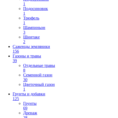
1
Подосиновик
1
Трюфель
1
Шампиньон
3
Шиитаке
2
Саженцы земляники
156
Газоны и травы
39
Отдельные травы
8
Семенной газон
30
Цветочный газон
1
Грунты и добавки
125
Грунты
69
Дренаж
28