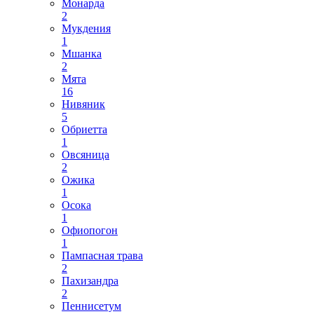
Монарда
2
Мукдения
1
Мшанка
2
Мята
16
Нивяник
5
Обриетта
1
Овсяница
2
Ожика
1
Осока
1
Офиопогон
1
Пампасная трава
2
Пахизандра
2
Пеннисетум