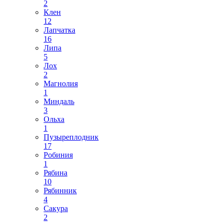
2
Клен
12
Лапчатка
16
Липа
5
Лох
2
Магнолия
1
Миндаль
3
Ольха
1
Пузыреплодник
17
Робиния
1
Рябина
10
Рябинник
4
Сакура
2