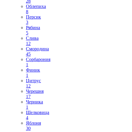
28
Облепиха
8
Персик
3
Рябина
5
Слива
12
Смородина
45
Сорбарония
1
Финик
1
Цитрус
12
Черешня
17
Черника
1
Шелковица
4
Яблоня
30