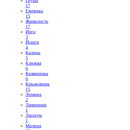
Груша
17
Ежевика
15
Жимолость
17
Ирга
3
Йошта
4
Калина
5
Клюква
6
Княженика
6
Крыжовник
15
Лещина
2
Лимонник
1
Лициум
1
Малина