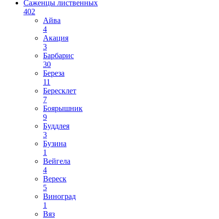
Саженцы лиственных
402
Айва
4
Акация
3
Барбарис
30
Береза
11
Бересклет
7
Боярышник
9
Буддлея
3
Бузина
1
Вейгела
4
Вереск
5
Виноград
1
Вяз