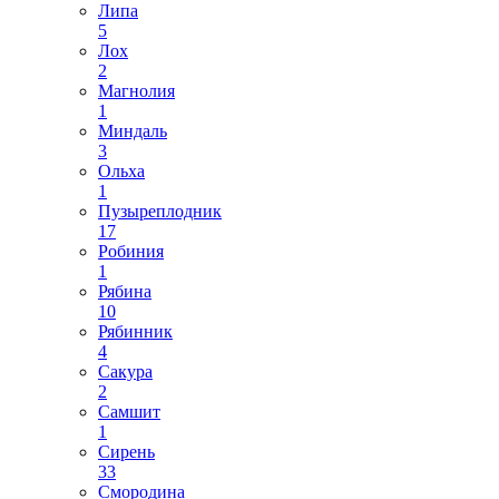
Липа
5
Лох
2
Магнолия
1
Миндаль
3
Ольха
1
Пузыреплодник
17
Робиния
1
Рябина
10
Рябинник
4
Сакура
2
Самшит
1
Сирень
33
Смородина