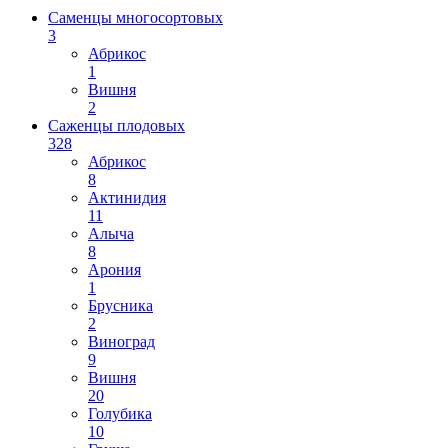
Саменцы многосортовых
3
Абрикос
1
Вишня
2
Саженцы плодовых
328
Абрикос
8
Актинидия
11
Алыча
8
Арония
1
Брусника
2
Виноград
9
Вишня
20
Голубика
10