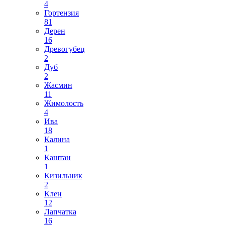
4
Гортензия
81
Дерен
16
Древогубец
2
Дуб
2
Жасмин
11
Жимолость
4
Ива
18
Калина
1
Каштан
1
Кизильник
2
Клен
12
Лапчатка
16