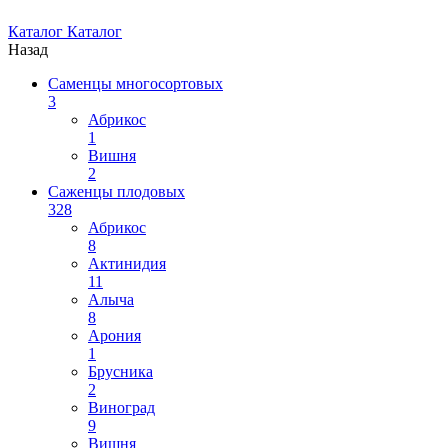
Каталог
Каталог
Назад
Саменцы многосортовых
3
Абрикос
1
Вишня
2
Саженцы плодовых
328
Абрикос
8
Актинидия
11
Алыча
8
Арония
1
Брусника
2
Виноград
9
Вишня