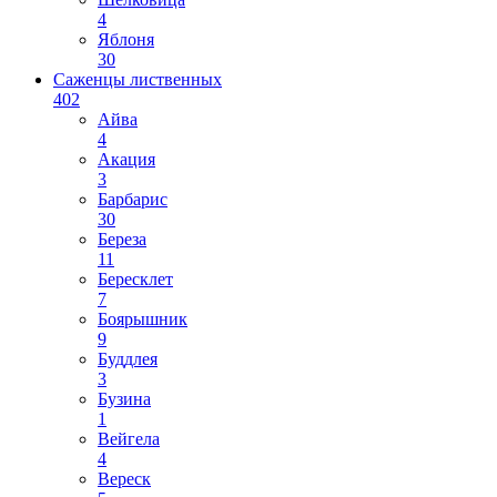
4
Яблоня
30
Саженцы лиственных
402
Айва
4
Акация
3
Барбарис
30
Береза
11
Бересклет
7
Боярышник
9
Буддлея
3
Бузина
1
Вейгела
4
Вереск