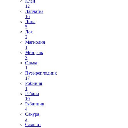
Клен
12
Лапчатка
16
Липа
5
Лох
2
Магнолия
1
Миндаль
3
Ольха
1
Пузыреплодник
17
Робиния
1
Рябина
10
Рябинник
4
Сакура
2
Самшит