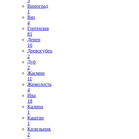
5
Виноград
1
Вяз
4
Гортензия
81
Дерен
16
Древогубец
2
Дуб
2
Жасмин
11
Жимолость
4
Ива
18
Калина
1
Каштан
1
Кизильник
2