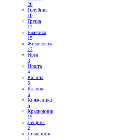
20
Голубика
10
Груша
17
Ежевика
15
Жимолость
17
Ирга
3
Йошта
4
Калина
5
Клюква
6
Княженика
6
Крыжовник
15
Лещина
2
Лимонник
1