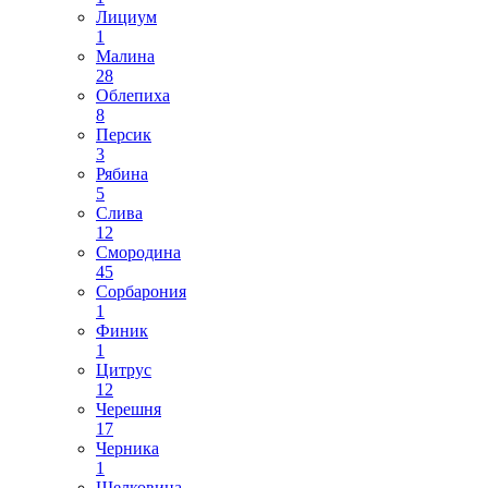
Лициум
1
Малина
28
Облепиха
8
Персик
3
Рябина
5
Слива
12
Смородина
45
Сорбарония
1
Финик
1
Цитрус
12
Черешня
17
Черника
1
Шелковица