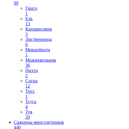
99
Гинго
1
Ель
13
Кипарисовик
3
Лиственница
6
Микробиота
1
Можжевельник
36
Пихта
2
Сосна
12
Тисс
1
Тсуга
4
Туя
20
Саженцы многолетников
440