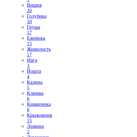
Вишня
20
Голубика
10
Груша
17
Ежевика
15
Жимолость
17
Ирга
3
Йошта
4
Калина
5
Клюква
6
Княженика
6
Крыжовник
15
Лещина
2