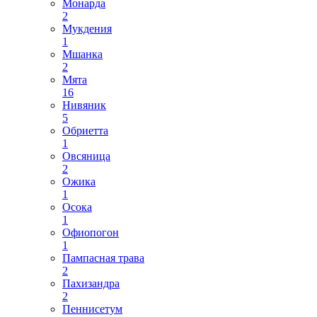
Монарда
2
Мукдения
1
Мшанка
2
Мята
16
Нивяник
5
Обриетта
1
Овсяница
2
Ожика
1
Осока
1
Офиопогон
1
Пампасная трава
2
Пахизандра
2
Пеннисетум