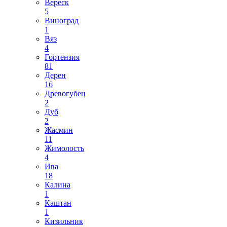
Вереск
5
Виноград
1
Вяз
4
Гортензия
81
Дерен
16
Древогубец
2
Дуб
2
Жасмин
11
Жимолость
4
Ива
18
Калина
1
Каштан
1
Кизильник