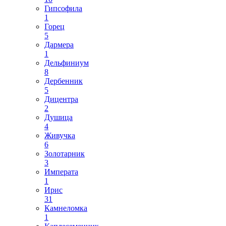
Гипсофила
1
Горец
5
Дармера
1
Дельфиниум
8
Дербенник
5
Дицентра
2
Душица
4
Живучка
6
Золотарник
3
Императа
1
Ирис
31
Камнеломка
1