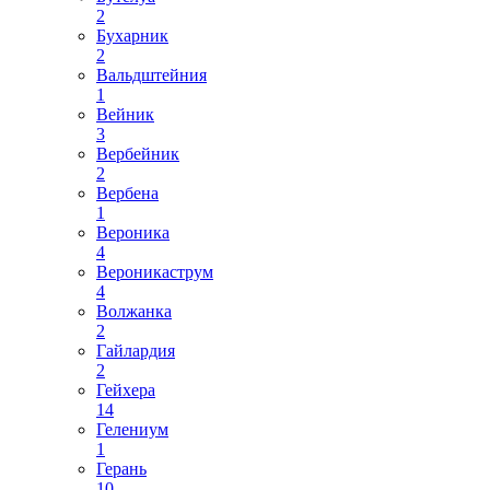
2
Бухарник
2
Вальдштейния
1
Вейник
3
Вербейник
2
Вербена
1
Вероника
4
Вероникаструм
4
Волжанка
2
Гайлардия
2
Гейхера
14
Гелениум
1
Герань
10