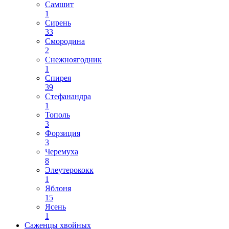
Самшит
1
Сирень
33
Смородина
2
Снежноягодник
1
Спирея
39
Стефанандра
1
Тополь
3
Форзиция
3
Черемуха
8
Элеутерококк
1
Яблоня
15
Ясень
1
Саженцы хвойных