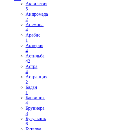
Аквилегия
5
Андромеда
2
Анемона
4
Арабис
1
Армерия
4
Астильба
42
Астра
4
Астранция
2
Бадан
1
Барвинок
4
Бруннера
3
Бузульник
6
Бутелуа