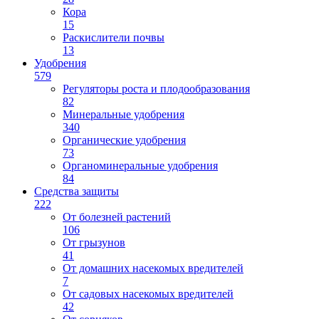
Кора
15
Раскислители почвы
13
Удобрения
579
Регуляторы роста и плодообразования
82
Минеральные удобрения
340
Органические удобрения
73
Органоминеральные удобрения
84
Средства защиты
222
От болезней растений
106
От грызунов
41
От домашних насекомых вредителей
7
От садовых насекомых вредителей
42