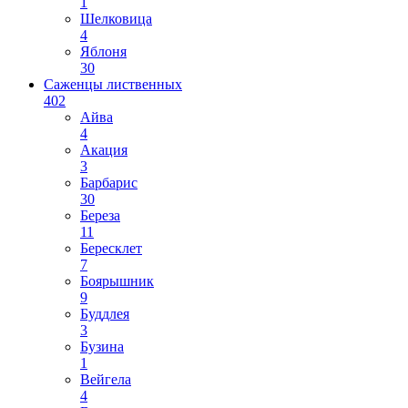
1
Шелковица
4
Яблоня
30
Саженцы лиственных
402
Айва
4
Акация
3
Барбарис
30
Береза
11
Бересклет
7
Боярышник
9
Буддлея
3
Бузина
1
Вейгела
4