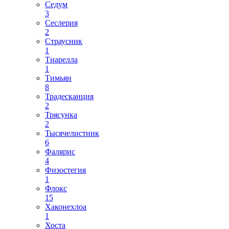
Седум
3
Сеслерия
2
Страусник
1
Тиарелла
1
Тимьян
8
Традесканция
2
Трясунка
2
Тысячелистник
6
Фалярис
4
Физостегия
1
Флокс
15
Хаконехлоа
1
Хоста