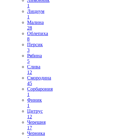
Лимонник
1
Лициум
1
Малина
28
Облепиха
8
Персик
3
Рябина
5
Слива
12
Смородина
45
Сорбарония
1
Финик
1
Цитрус
12
Черешня
17
Черника