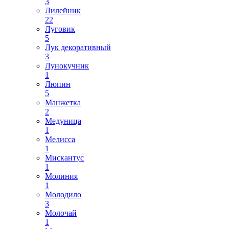
3
Лилейник
22
Луговик
5
Лук декоративный
3
Лунокучник
1
Люпин
5
Манжетка
2
Медуница
1
Мелисса
1
Мискантус
1
Молиния
1
Молодило
3
Молочай
1