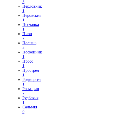
3
Перловник
1
Перовския
1
Песчанка
1
Пион
7
Полынь
2
Посконник
1
Просо
1
Прострел
1
Роджерсия
1
Розмарин
7
Рудбекия
1
Сальвия
9