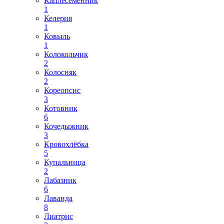
Каплесеменник
1
Келерия
1
Ковыль
1
Колокольчик
2
Колосняк
2
Кореопсис
3
Котовник
6
Кочедыжник
3
Кровохлёбка
5
Купальница
2
Лабазник
6
Лаванда
8
Лиатрис