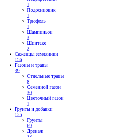
1
Подосиновик
1
Трюфель
1
Шампиньон
3
Шиитаке
2
Саженцы земляники
156
Газоны и травы
39
Отдельные травы
8
Семенной газон
30
Цветочный газон
1
Грунты и добавки
125
Грунты
69
Дренаж
28