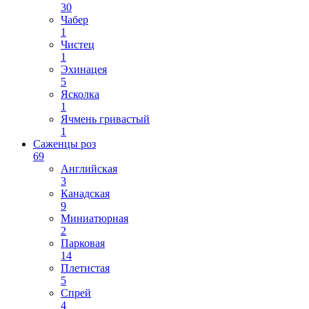
30
Чабер
1
Чистец
1
Эхинацея
5
Ясколка
1
Ячмень гривастый
1
Саженцы роз
69
Английская
3
Канадская
9
Миниатюрная
2
Парковая
14
Плетистая
5
Спрей
4