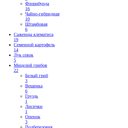
Флорибунда
16
Чайно-гибридная
10
Штамбовая
6
Саженцы клематиса
19
Семенной картофель
14
Лук севок
5
Мицелий грибов
22
Белый гриб
3
Вешенка
6
Груздь
1
Лисички
1
Опенок
3
Подберезовик