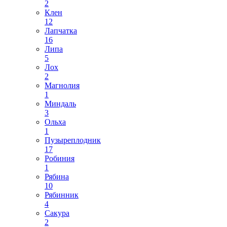
2
Клен
12
Лапчатка
16
Липа
5
Лох
2
Магнолия
1
Миндаль
3
Ольха
1
Пузыреплодник
17
Робиния
1
Рябина
10
Рябинник
4
Сакура
2