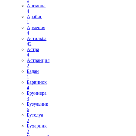
2
Анемона
4
Арабис
1
Армерия
4
Астильба
42
Астра
4
Астранция
2
Бадан
1
Барвинок
4
Бруннера
3
Бузульник
6
Бутелуа
2
Бухарник
2