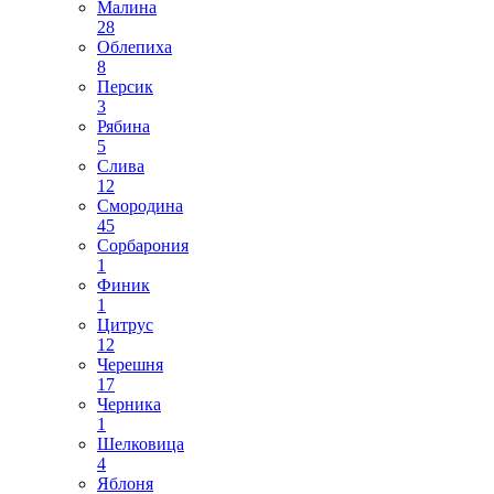
Малина
28
Облепиха
8
Персик
3
Рябина
5
Слива
12
Смородина
45
Сорбарония
1
Финик
1
Цитрус
12
Черешня
17
Черника
1
Шелковица
4
Яблоня