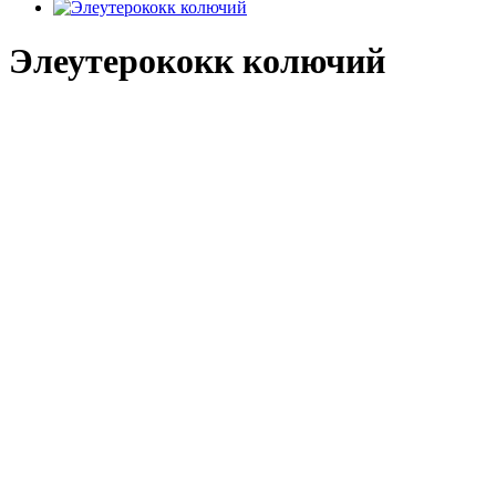
Элеутерококк колючий