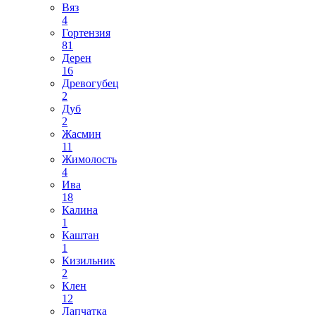
Вяз
4
Гортензия
81
Дерен
16
Древогубец
2
Дуб
2
Жасмин
11
Жимолость
4
Ива
18
Калина
1
Каштан
1
Кизильник
2
Клен
12
Лапчатка