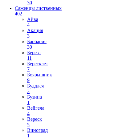
30
Саженцы лиственных
402
Айва
4
Акация
3
Барбарис
30
Береза
11
Бересклет
7
Боярышник
9
Буддлея
3
Бузина
1
Вейгела
4
Вереск
5
Виноград
1