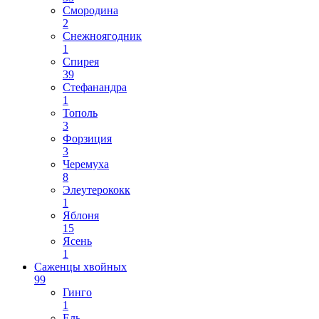
Смородина
2
Снежноягодник
1
Спирея
39
Стефанандра
1
Тополь
3
Форзиция
3
Черемуха
8
Элеутерококк
1
Яблоня
15
Ясень
1
Саженцы хвойных
99
Гинго
1
Ель