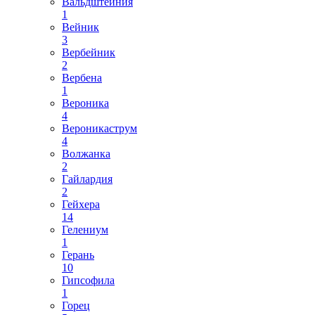
Вальдштейния
1
Вейник
3
Вербейник
2
Вербена
1
Вероника
4
Вероникаструм
4
Волжанка
2
Гайлардия
2
Гейхера
14
Гелениум
1
Герань
10
Гипсофила
1
Горец