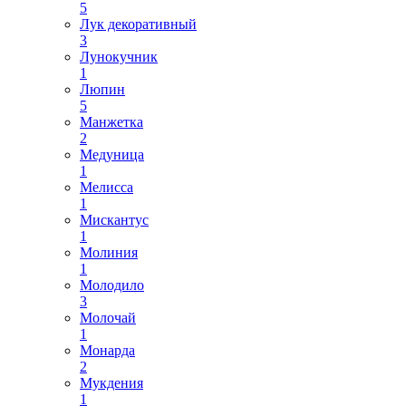
5
Лук декоративный
3
Лунокучник
1
Люпин
5
Манжетка
2
Медуница
1
Мелисса
1
Мискантус
1
Молиния
1
Молодило
3
Молочай
1
Монарда
2
Мукдения
1