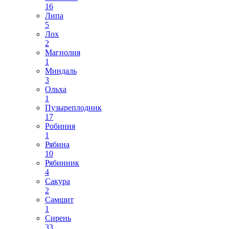
16
Липа
5
Лох
2
Магнолия
1
Миндаль
3
Ольха
1
Пузыреплодник
17
Робиния
1
Рябина
10
Рябинник
4
Сакура
2
Самшит
1
Сирень
33