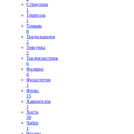
Страусник
1
Тиарелла
1
Тимьян
8
Традесканция
2
Трясунка
2
Тысячелистник
6
Фалярис
4
Физостегия
1
Флокс
15
Хаконехлоа
1
Хоста
30
Чабер
1
Чистец