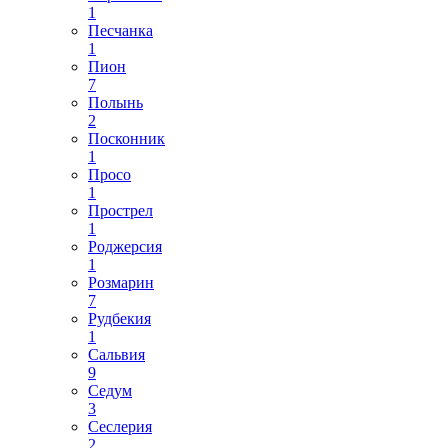
1
Песчанка
1
Пион
7
Полынь
2
Посконник
1
Просо
1
Прострел
1
Роджерсия
1
Розмарин
7
Рудбекия
1
Сальвия
9
Седум
3
Сеслерия
2