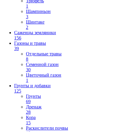
Трюфель
1
Шампиньон
3
Шиитаке
2
Саженцы земляники
156
Газоны и травы
39
Отдельные травы
8
Семенной газон
30
Цветочный газон
1
Грунты и добавки
125
Грунты
69
Дренаж
28
Кора
15
Раскислители почвы