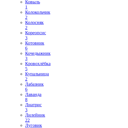
Ковыль
1
Колокольчик
2
Колосняк
2
Кореопсис
3
Котовник
6
Кочедыжник
3
Кровохлёбка
5
Купальница
2
Лабазник
6
Лаванда
8
Лиатрис
3
Лилейник
22
Луговик