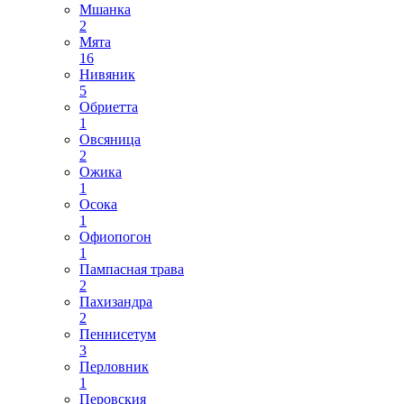
Мшанка
2
Мята
16
Нивяник
5
Обриетта
1
Овсяница
2
Ожика
1
Осока
1
Офиопогон
1
Пампасная трава
2
Пахизандра
2
Пеннисетум
3
Перловник
1
Перовския