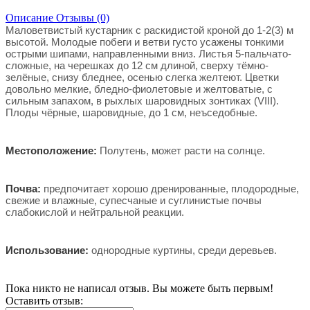
Описание
Отзывы (0)
Маловетвистый кустарник с раскидистой кроной до 1-2(3) м
высотой. Молодые побеги и ветви густо усажены тонкими
острыми шипами, направленными вниз. Листья 5-пальчато-
сложные, на черешках до 12 см длиной, сверху тёмно-
зелёные, снизу бледнее, осенью слегка желтеют. Цветки
довольно мелкие, бледно-фиолетовые и желтоватые, с
сильным запахом, в рыхлых шаровидных зонтиках (VIII).
Плоды чёрные, шаровидные, до 1 см, неъседобные.
Местоположение:
Полутень, может расти на солнце.
Почва:
предпочитает хорошо дренированные, плодородные,
свежие и влажные, супесчаные и суглинистые почвы
слабокислой и нейтральной реакции.
Использование:
однородные куртины, среди деревьев.
Пока никто не написал отзыв. Вы можете быть первым!
Оставить отзыв: