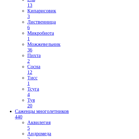
13
Кипарисовик
3
Лиственница
6
Микробиота
1
Можжевельник
36
Пихта
2
Сосна
12
Тисс
1
Тсуга
4
Туя
20
Саженцы многолетников
440
Аквилегия
5
Андромеда