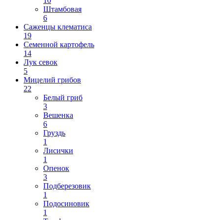
10
Штамбовая
6
Саженцы клематиса
19
Семенной картофель
14
Лук севок
5
Мицелий грибов
22
Белый гриб
3
Вешенка
6
Груздь
1
Лисички
1
Опенок
3
Подберезовик
1
Подосиновик
1