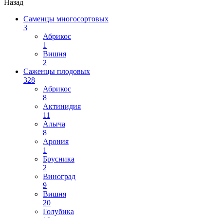
Назад
Саменцы многосортовых
3
Абрикос
1
Вишня
2
Саженцы плодовых
328
Абрикос
8
Актинидия
11
Алыча
8
Арония
1
Брусника
2
Виноград
9
Вишня
20
Голубика