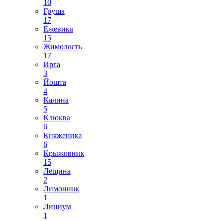
10
Груша
17
Ежевика
15
Жимолость
17
Ирга
3
Йошта
4
Калина
5
Клюква
6
Княженика
6
Крыжовник
15
Лещина
2
Лимонник
1
Лициум
1