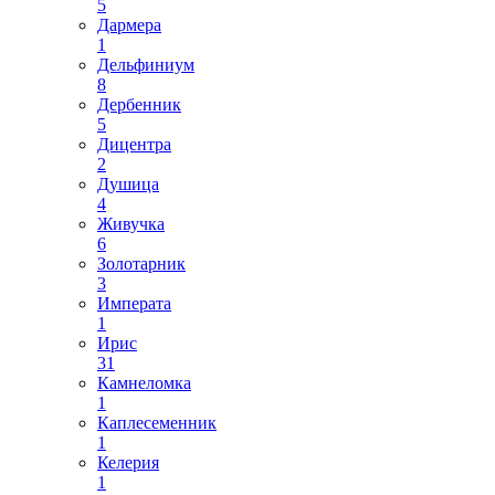
5
Дармера
1
Дельфиниум
8
Дербенник
5
Дицентра
2
Душица
4
Живучка
6
Золотарник
3
Императа
1
Ирис
31
Камнеломка
1
Каплесеменник
1
Келерия
1