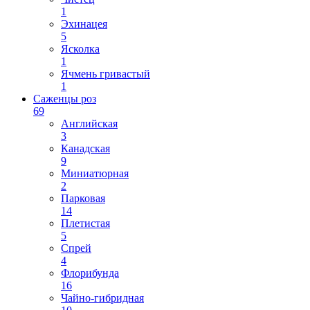
1
Эхинацея
5
Ясколка
1
Ячмень гривастый
1
Саженцы роз
69
Английская
3
Канадская
9
Миниатюрная
2
Парковая
14
Плетистая
5
Спрей
4
Флорибунда
16
Чайно-гибридная