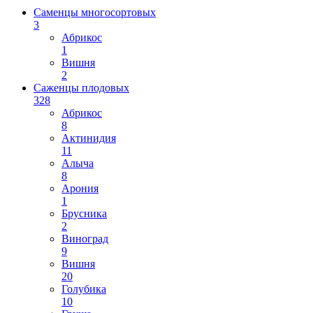
Саменцы многосортовых
3
Абрикос
1
Вишня
2
Саженцы плодовых
328
Абрикос
8
Актинидия
11
Алыча
8
Арония
1
Брусника
2
Виноград
9
Вишня
20
Голубика
10