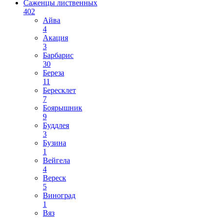
Саженцы лиственных
402
Айва
4
Акация
3
Барбарис
30
Береза
11
Бересклет
7
Боярышник
9
Буддлея
3
Бузина
1
Вейгела
4
Вереск
5
Виноград
1
Вяз