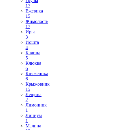
Груша
17
Ежевика
15
Жимолость
17
Ирга
3
Йошта
4
Калина
5
Клюква
6
Княженика
6
Крыжовник
15
Лещина
2
Лимонник
1
Лициум
1
Малина