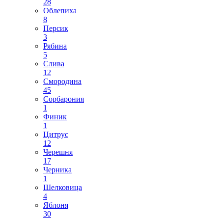
28
Облепиха
8
Персик
3
Рябина
5
Слива
12
Смородина
45
Сорбарония
1
Финик
1
Цитрус
12
Черешня
17
Черника
1
Шелковица
4
Яблоня
30