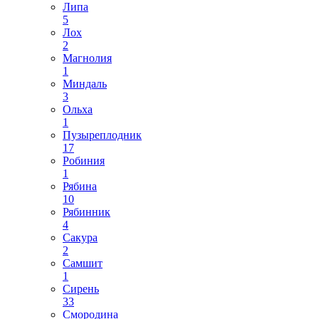
Липа
5
Лох
2
Магнолия
1
Миндаль
3
Ольха
1
Пузыреплодник
17
Робиния
1
Рябина
10
Рябинник
4
Сакура
2
Самшит
1
Сирень
33
Смородина