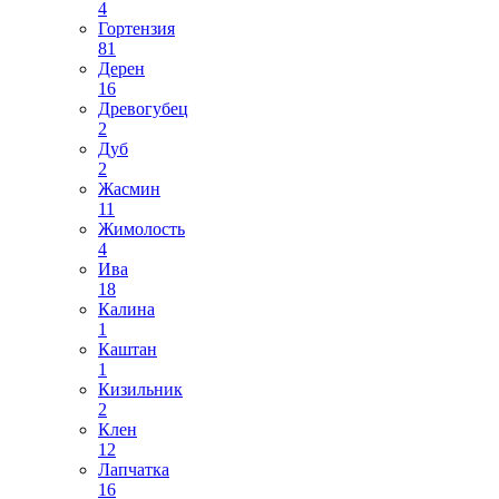
4
Гортензия
81
Дерен
16
Древогубец
2
Дуб
2
Жасмин
11
Жимолость
4
Ива
18
Калина
1
Каштан
1
Кизильник
2
Клен
12
Лапчатка
16