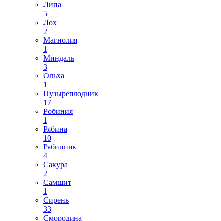
Липа
5
Лох
2
Магнолия
1
Миндаль
3
Ольха
1
Пузыреплодник
17
Робиния
1
Рябина
10
Рябинник
4
Сакура
2
Самшит
1
Сирень
33
Смородина