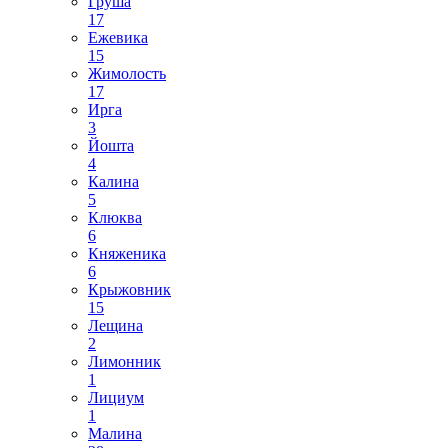
Груша
17
Ежевика
15
Жимолость
17
Ирга
3
Йошта
4
Калина
5
Клюква
6
Княженика
6
Крыжовник
15
Лещина
2
Лимонник
1
Лициум
1
Малина