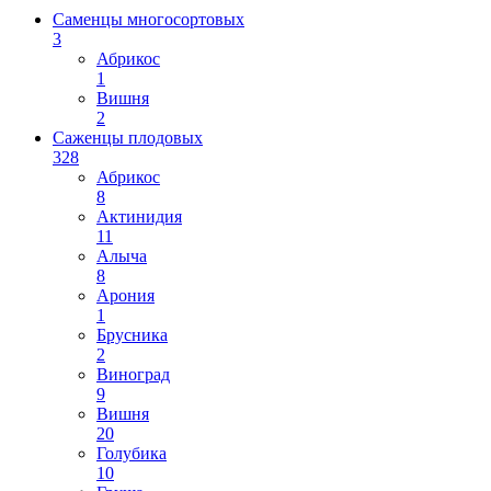
Саменцы многосортовых
3
Абрикос
1
Вишня
2
Саженцы плодовых
328
Абрикос
8
Актинидия
11
Алыча
8
Арония
1
Брусника
2
Виноград
9
Вишня
20
Голубика
10