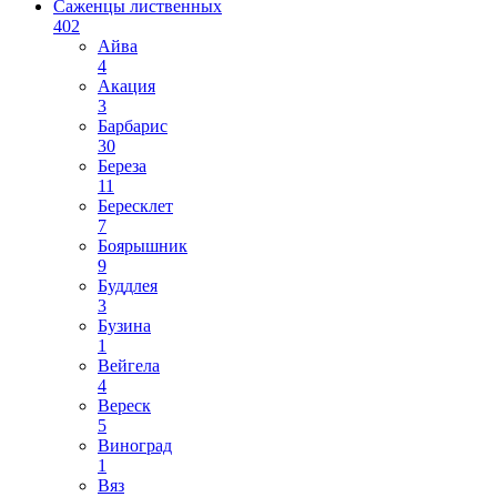
Саженцы лиственных
402
Айва
4
Акация
3
Барбарис
30
Береза
11
Бересклет
7
Боярышник
9
Буддлея
3
Бузина
1
Вейгела
4
Вереск
5
Виноград
1
Вяз