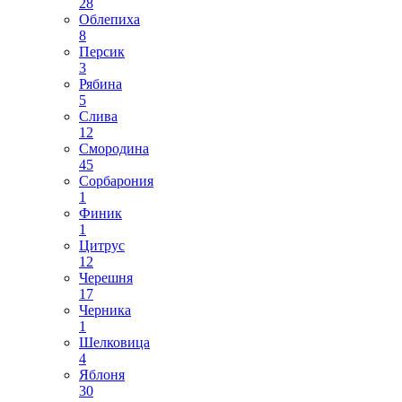
28
Облепиха
8
Персик
3
Рябина
5
Слива
12
Смородина
45
Сорбарония
1
Финик
1
Цитрус
12
Черешня
17
Черника
1
Шелковица
4
Яблоня
30