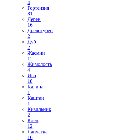
4
Гортензия
81
Дерен
16
Древогубец
2
Дуб
2
Жасмин
11
Жимолость
4
Ива
18
Калина
1
Каштан
1
Кизильник
2
Клен
12
Лапчатка
16