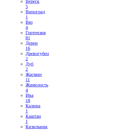
Вереск
5
Виноград
1
Вяз
4
Гортензия
81
Дерен
16
Древогубец
2
Дуб
2
Жасмин
11
Жимолость
4
Ива
18
Калина
1
Каштан
1
Кизильник