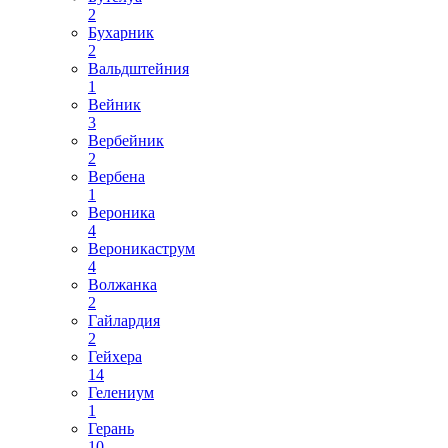
2
Бухарник
2
Вальдштейния
1
Вейник
3
Вербейник
2
Вербена
1
Вероника
4
Вероникаструм
4
Волжанка
2
Гайлардия
2
Гейхера
14
Гелениум
1
Герань
10