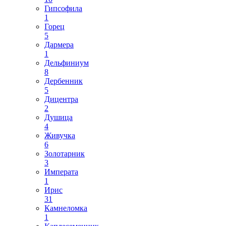
Гипсофила
1
Горец
5
Дармера
1
Дельфиниум
8
Дербенник
5
Дицентра
2
Душица
4
Живучка
6
Золотарник
3
Императа
1
Ирис
31
Камнеломка
1