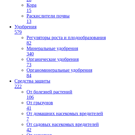
Кора
15
Раскислители почвы
13
Удобрения
579
Регуляторы роста и плодообразования
82
Минеральные удобрения
340
Органические удобрения
73
Органоминеральные удобрения
84
Средства защиты
222
От болезней растений
106
От грызунов
41
От домашних насекомых вредителей
7
От садовых насекомых вредителей
42