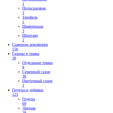
1
Подосиновик
1
Трюфель
1
Шампиньон
3
Шиитаке
2
Саженцы земляники
156
Газоны и травы
39
Отдельные травы
8
Семенной газон
30
Цветочный газон
1
Грунты и добавки
125
Грунты
69
Дренаж
28