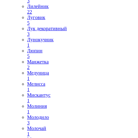
3
Лилейник
22
Луговик
5
Лук декоративный
3
Лунокучник
1
Люпин
5
Манжетка
2
Медуница
1
Мелисса
1
Мискантус
1
Молиния
1
Молодило
3
Молочай
1