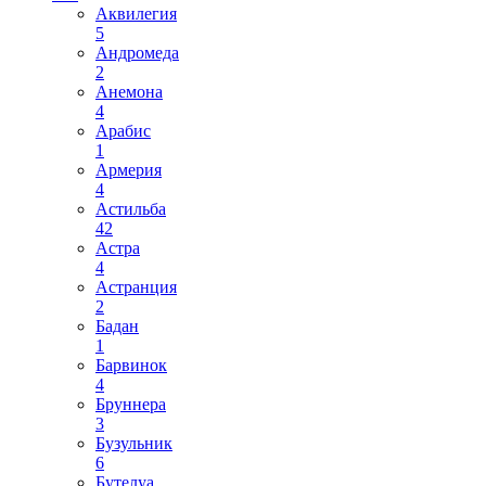
Аквилегия
5
Андромеда
2
Анемона
4
Арабис
1
Армерия
4
Астильба
42
Астра
4
Астранция
2
Бадан
1
Барвинок
4
Бруннера
3
Бузульник
6
Бутелуа