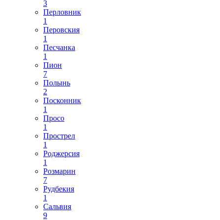
3
Перловник
1
Перовския
1
Песчанка
1
Пион
7
Полынь
2
Посконник
1
Просо
1
Прострел
1
Роджерсия
1
Розмарин
7
Рудбекия
1
Сальвия
9