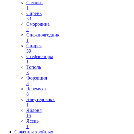
Самшит
1
Сирень
33
Смородина
2
Снежноягодник
1
Спирея
39
Стефанандра
1
Тополь
3
Форзиция
3
Черемуха
8
Элеутерококк
1
Яблоня
15
Ясень
1
Саженцы хвойных