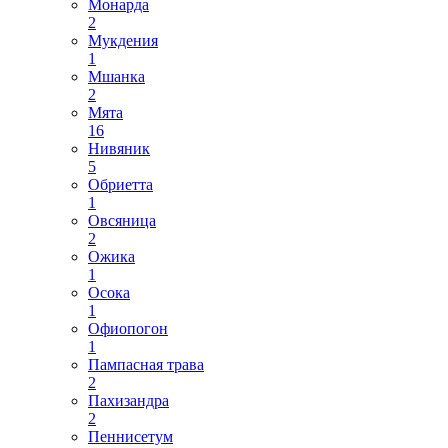
Монарда
2
Мукдения
1
Мшанка
2
Мята
16
Нивяник
5
Обриетта
1
Овсяница
2
Ожика
1
Осока
1
Офиопогон
1
Пампасная трава
2
Пахизандра
2
Пеннисетум