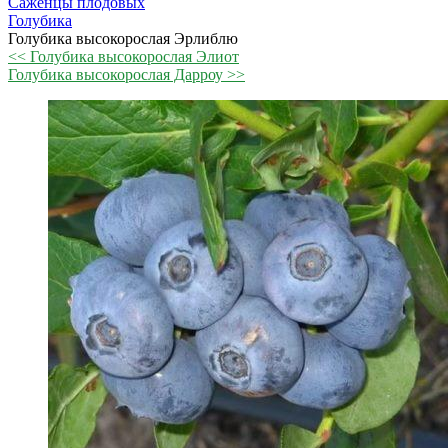
Саженцы плодовых
Голубика
Голубика высокорослая Эрлиблю
<< Голубика высокорослая Элиот
Голубика высокорослая Дарроу >>