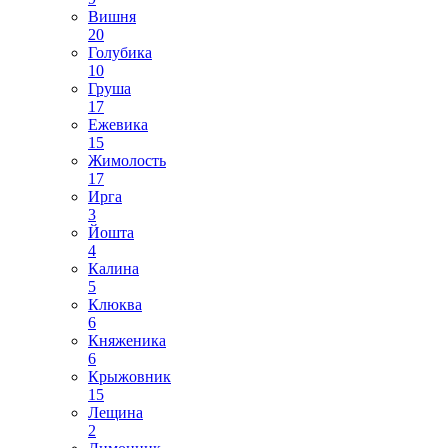
Вишня
20
Голубика
10
Груша
17
Ежевика
15
Жимолость
17
Ирга
3
Йошта
4
Калина
5
Клюква
6
Княженика
6
Крыжовник
15
Лещина
2