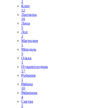
2
Клен
12
Лапчатка
16
Липа
5
Лох
2
Магнолия
1
Миндаль
3
Ольха
1
Пузыреплодник
17
Робиния
1
Рябина
10
Рябинник
4
Сакура
2