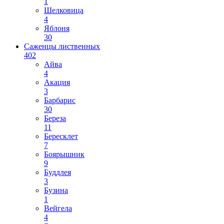
1
Шелковица
4
Яблоня
30
Саженцы лиственных
402
Айва
4
Акация
3
Барбарис
30
Береза
11
Бересклет
7
Боярышник
9
Буддлея
3
Бузина
1
Вейгела
4