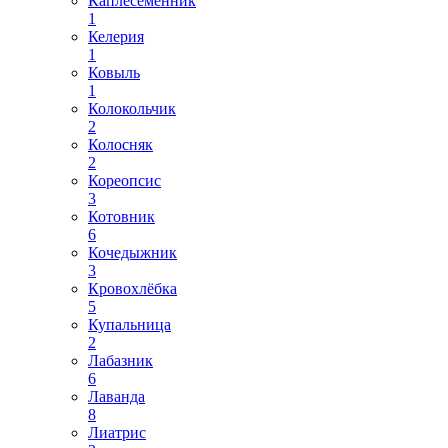
Каплесеменник
1
Келерия
1
Ковыль
1
Колокольчик
2
Колосняк
2
Кореопсис
3
Котовник
6
Кочедыжник
3
Кровохлёбка
5
Купальница
2
Лабазник
6
Лаванда
8
Лиатрис