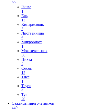
99
Гинго
1
Ель
13
Кипарисовик
3
Лиственница
6
Микробиота
1
Можжевельник
36
Пихта
2
Сосна
12
Тисс
1
Тсуга
4
Туя
20
Саженцы многолетников
440