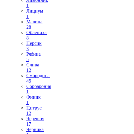
Лимонник
1
Лициум
1
Малина
28
Облепиха
8
Персик
3
Рябина
5
Слива
12
Смородина
45
Сорбарония
1
Финик
1
Цитрус
12
Черешня
17
Черника