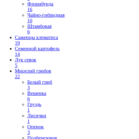
Флорибунда
16
Чайно-гибридная
10
Штамбовая
6
Саженцы клематиса
19
Семенной картофель
14
Лук севок
5
Мицелий грибов
22
Белый гриб
3
Вешенка
6
Груздь
1
Лисички
1
Опенок
3
Подберезовик