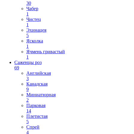
30
Чабер
1
Чистец
1
Эхинацея
5
Ясколка
1
Ячмень гривастый
1
Саженцы роз
69
Английская
3
Канадская
9
Миниатюрная
2
Парковая
14
Плетистая
5
Спрей
4