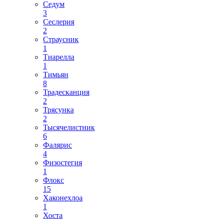
Седум
3
Сеслерия
2
Страусник
1
Тиарелла
1
Тимьян
8
Традесканция
2
Трясунка
2
Тысячелистник
6
Фалярис
4
Физостегия
1
Флокс
15
Хаконехлоа
1
Хоста