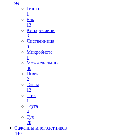
99
Гинго
1
Ель
13
Кипарисовик
3
Лиственница
6
Микробиота
1
Можжевельник
36
Пихта
2
Сосна
12
Тисс
1
Тсуга
4
Туя
20
Саженцы многолетников
440