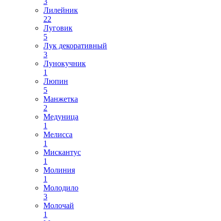
3
Лилейник
22
Луговик
5
Лук декоративный
3
Лунокучник
1
Люпин
5
Манжетка
2
Медуница
1
Мелисса
1
Мискантус
1
Молиния
1
Молодило
3
Молочай
1