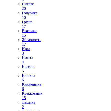
Вишня
20
Голубика
10
Груша
17
Ежевика
15
Жимолость
17
Ирга
3
Йошта
4
Калина
5
Клюква
6
Княженика
6
Крыжовник
15
Лещина
2