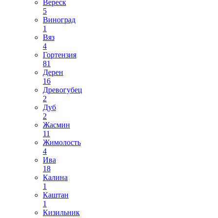
Вереск
5
Виноград
1
Вяз
4
Гортензия
81
Дерен
16
Древогубец
2
Дуб
2
Жасмин
11
Жимолость
4
Ива
18
Калина
1
Каштан
1
Кизильник