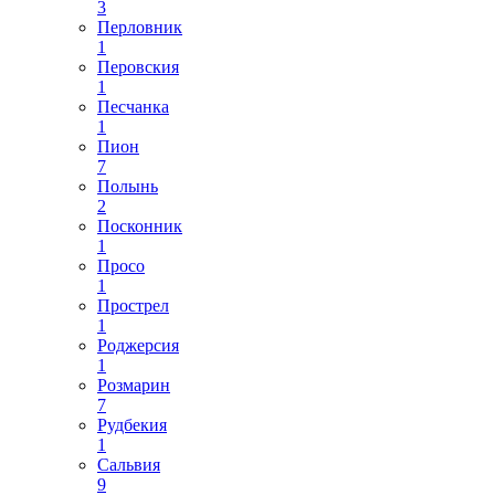
3
Перловник
1
Перовския
1
Песчанка
1
Пион
7
Полынь
2
Посконник
1
Просо
1
Прострел
1
Роджерсия
1
Розмарин
7
Рудбекия
1
Сальвия
9