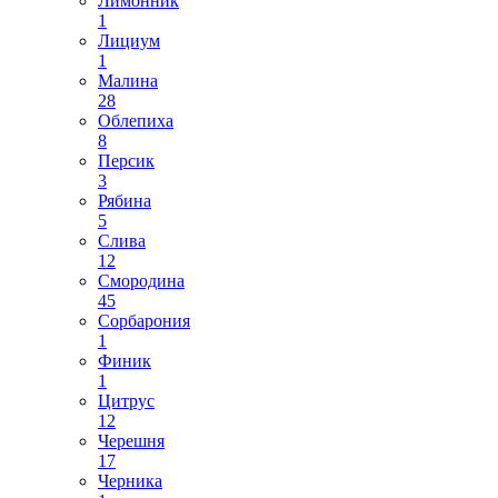
Лимонник
1
Лициум
1
Малина
28
Облепиха
8
Персик
3
Рябина
5
Слива
12
Смородина
45
Сорбарония
1
Финик
1
Цитрус
12
Черешня
17
Черника