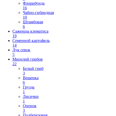
Флорибунда
16
Чайно-гибридная
10
Штамбовая
6
Саженцы клематиса
19
Семенной картофель
14
Лук севок
5
Мицелий грибов
22
Белый гриб
3
Вешенка
6
Груздь
1
Лисички
1
Опенок
3
Подберезовик