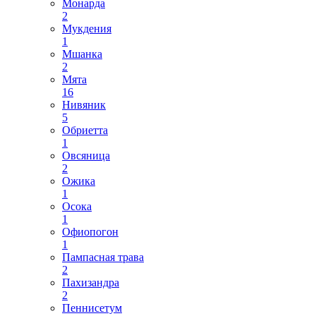
Монарда
2
Мукдения
1
Мшанка
2
Мята
16
Нивяник
5
Обриетта
1
Овсяница
2
Ожика
1
Осока
1
Офиопогон
1
Пампасная трава
2
Пахизандра
2
Пеннисетум