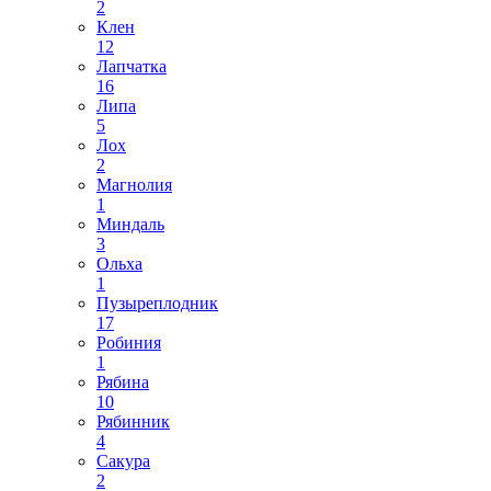
2
Клен
12
Лапчатка
16
Липа
5
Лох
2
Магнолия
1
Миндаль
3
Ольха
1
Пузыреплодник
17
Робиния
1
Рябина
10
Рябинник
4
Сакура
2