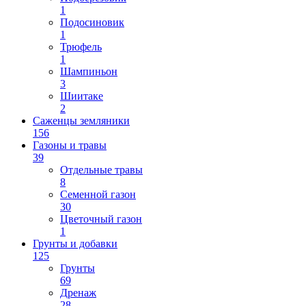
1
Подосиновик
1
Трюфель
1
Шампиньон
3
Шиитаке
2
Саженцы земляники
156
Газоны и травы
39
Отдельные травы
8
Семенной газон
30
Цветочный газон
1
Грунты и добавки
125
Грунты
69
Дренаж
28