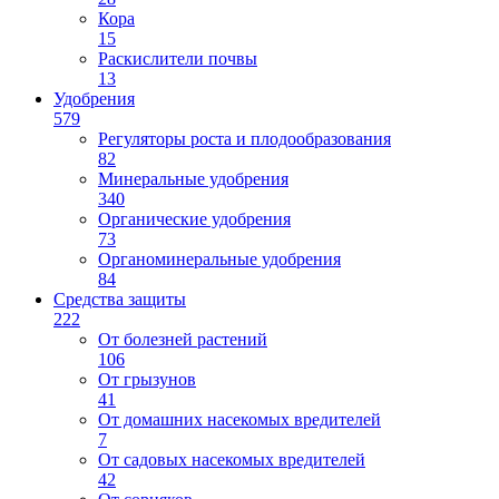
Кора
15
Раскислители почвы
13
Удобрения
579
Регуляторы роста и плодообразования
82
Минеральные удобрения
340
Органические удобрения
73
Органоминеральные удобрения
84
Средства защиты
222
От болезней растений
106
От грызунов
41
От домашних насекомых вредителей
7
От садовых насекомых вредителей
42