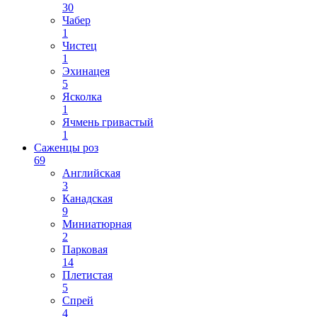
30
Чабер
1
Чистец
1
Эхинацея
5
Ясколка
1
Ячмень гривастый
1
Саженцы роз
69
Английская
3
Канадская
9
Миниатюрная
2
Парковая
14
Плетистая
5
Спрей
4