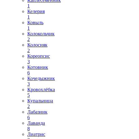
Каплесеменник
1
Келерия
1
Ковыль
1
Колокольчик
2
Колосняк
2
Кореопсис
3
Котовник
6
Кочедыжник
3
Кровохлёбка
5
Купальница
2
Лабазник
6
Лаванда
8
Лиатрис