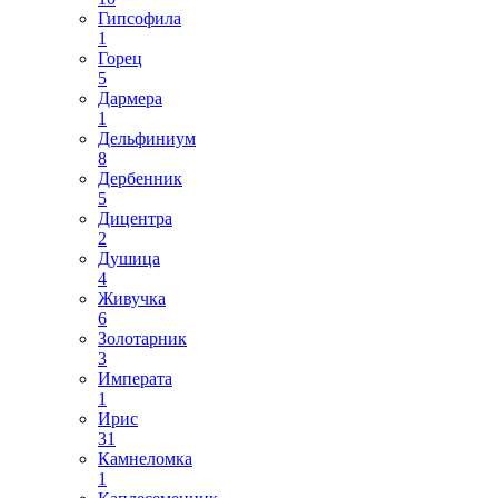
Гипсофила
1
Горец
5
Дармера
1
Дельфиниум
8
Дербенник
5
Дицентра
2
Душица
4
Живучка
6
Золотарник
3
Императа
1
Ирис
31
Камнеломка
1