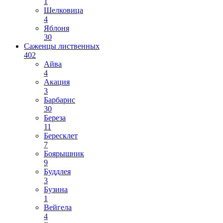
1
Шелковица
4
Яблоня
30
Саженцы лиственных
402
Айва
4
Акация
3
Барбарис
30
Береза
11
Бересклет
7
Боярышник
9
Буддлея
3
Бузина
1
Вейгела
4