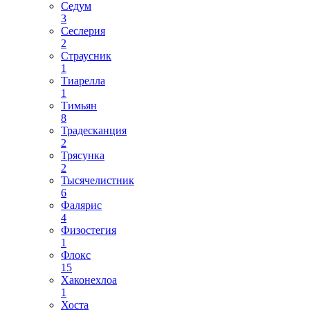
Седум
3
Сеслерия
2
Страусник
1
Тиарелла
1
Тимьян
8
Традесканция
2
Трясунка
2
Тысячелистник
6
Фалярис
4
Физостегия
1
Флокс
15
Хаконехлоа
1
Хоста