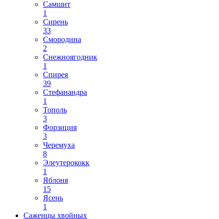
Самшит
1
Сирень
33
Смородина
2
Снежноягодник
1
Спирея
39
Стефанандра
1
Тополь
3
Форзиция
3
Черемуха
8
Элеутерококк
1
Яблоня
15
Ясень
1
Саженцы хвойных