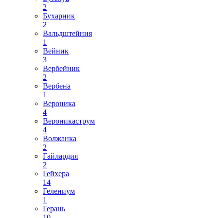
2
Бухарник
2
Вальдштейния
1
Вейник
3
Вербейник
2
Вербена
1
Вероника
4
Вероникаструм
4
Волжанка
2
Гайлардия
2
Гейхера
14
Гелениум
1
Герань
10