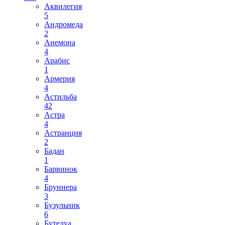
Аквилегия
5
Андромеда
2
Анемона
4
Арабис
1
Армерия
4
Астильба
42
Астра
4
Астранция
2
Бадан
1
Барвинок
4
Бруннера
3
Бузульник
6
Бутелуа