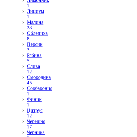
Лимонник
1
Лициум
1
Малина
28
Облепиха
8
Персик
3
Рябина
5
Слива
12
Смородина
45
Сорбарония
1
Финик
1
Цитрус
12
Черешня
17
Черника