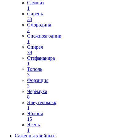
Самшит
1
Сирень
33
Смородина
2
Снежноягодник
1
Спирея
39
Стефанандра
1
Тополь
3
Форзиция
3
Черемуха
8
Элеутерококк
1
Яблоня
15
Ясень
1
Саженцы хвойных