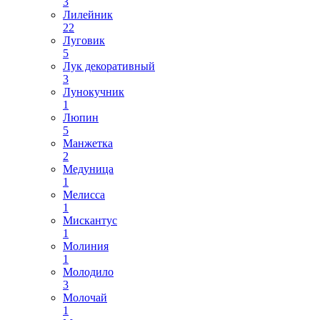
3
Лилейник
22
Луговик
5
Лук декоративный
3
Лунокучник
1
Люпин
5
Манжетка
2
Медуница
1
Мелисса
1
Мискантус
1
Молиния
1
Молодило
3
Молочай
1