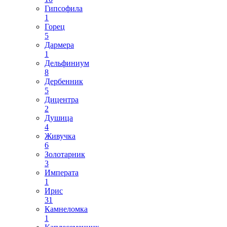
Гипсофила
1
Горец
5
Дармера
1
Дельфиниум
8
Дербенник
5
Дицентра
2
Душица
4
Живучка
6
Золотарник
3
Императа
1
Ирис
31
Камнеломка
1