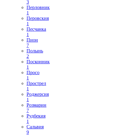
3
Перловник
1
Перовския
1
Песчанка
1
Пион
7
Полынь
2
Посконник
1
Просо
1
Прострел
1
Роджерсия
1
Розмарин
7
Рудбекия
1
Сальвия
9