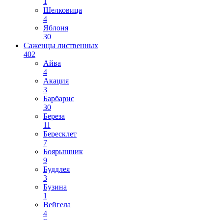
1
Шелковица
4
Яблоня
30
Саженцы лиственных
402
Айва
4
Акация
3
Барбарис
30
Береза
11
Бересклет
7
Боярышник
9
Буддлея
3
Бузина
1
Вейгела
4