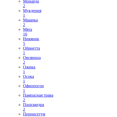
Монарда
2
Мукдения
1
Мшанка
2
Мята
16
Нивяник
5
Обриетта
1
Овсяница
2
Ожика
1
Осока
1
Офиопогон
1
Пампасная трава
2
Пахизандра
2
Пеннисетум