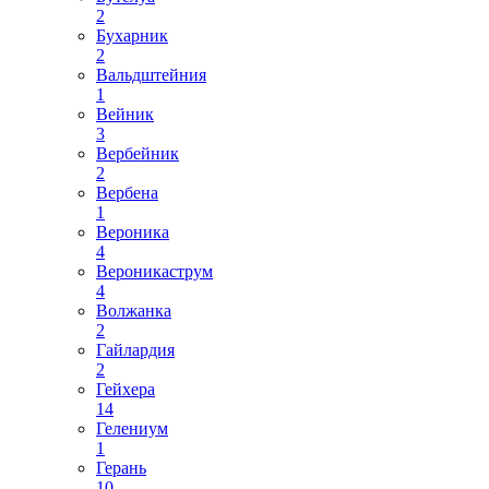
2
Бухарник
2
Вальдштейния
1
Вейник
3
Вербейник
2
Вербена
1
Вероника
4
Вероникаструм
4
Волжанка
2
Гайлардия
2
Гейхера
14
Гелениум
1
Герань
10