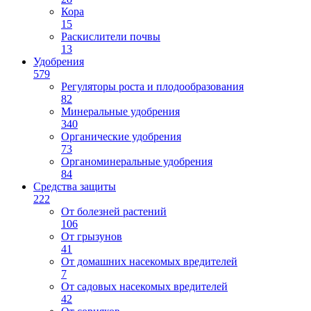
Кора
15
Раскислители почвы
13
Удобрения
579
Регуляторы роста и плодообразования
82
Минеральные удобрения
340
Органические удобрения
73
Органоминеральные удобрения
84
Средства защиты
222
От болезней растений
106
От грызунов
41
От домашних насекомых вредителей
7
От садовых насекомых вредителей
42