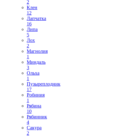
2
Клен
12
Лапчатка
16
Липа
5
Лох
2
Магнолия
1
Миндаль
3
Ольха
1
Пузыреплодник
17
Робиния
1
Рябина
10
Рябинник
4
Сакура
2