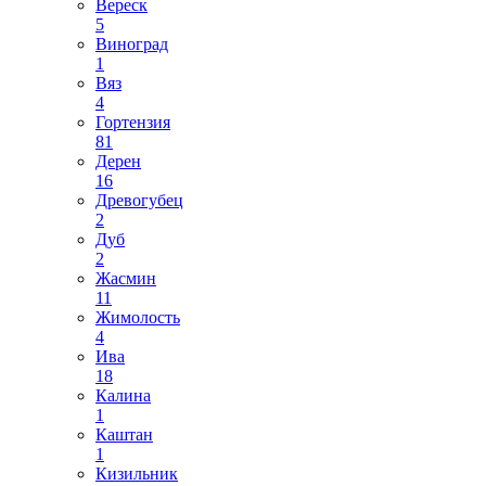
Вереск
5
Виноград
1
Вяз
4
Гортензия
81
Дерен
16
Древогубец
2
Дуб
2
Жасмин
11
Жимолость
4
Ива
18
Калина
1
Каштан
1
Кизильник