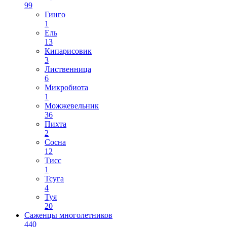
99
Гинго
1
Ель
13
Кипарисовик
3
Лиственница
6
Микробиота
1
Можжевельник
36
Пихта
2
Сосна
12
Тисс
1
Тсуга
4
Туя
20
Саженцы многолетников
440