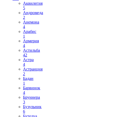
Аквилегия
5
Андромеда
2
Анемона
4
Арабис
1
Армерия
4
Астильба
42
Астра
4
Астранция
2
Бадан
1
Барвинок
4
Бруннера
3
Бузульник
6
Бутелуа