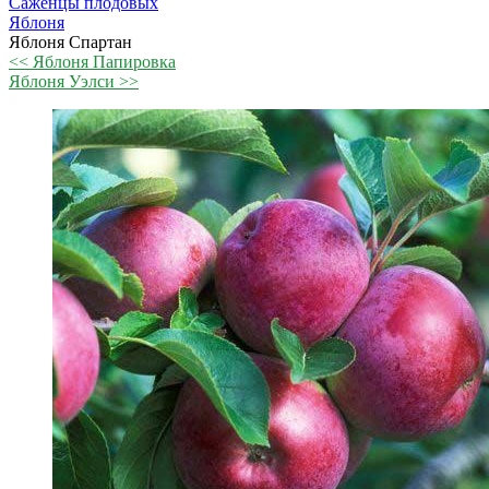
Саженцы плодовых
Яблоня
Яблоня Спартан
<< Яблоня Папировка
Яблоня Уэлси >>