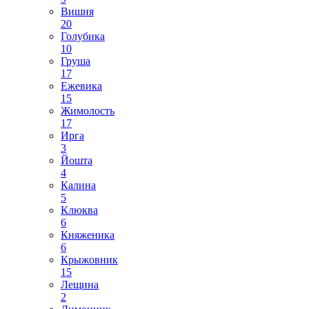
Вишня
20
Голубика
10
Груша
17
Ежевика
15
Жимолость
17
Ирга
3
Йошта
4
Калина
5
Клюква
6
Княженика
6
Крыжовник
15
Лещина
2