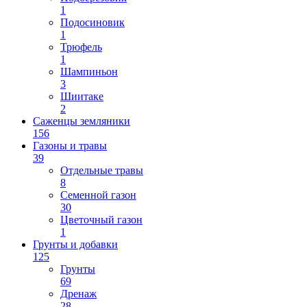
1
Подосиновик
1
Трюфель
1
Шампиньон
3
Шиитаке
2
Саженцы земляники
156
Газоны и травы
39
Отдельные травы
8
Семенной газон
30
Цветочный газон
1
Грунты и добавки
125
Грунты
69
Дренаж
28