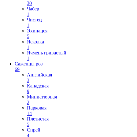
30
Чабер
1
Чистец
1
Эхинацея
5
Ясколка
1
Ячмень гривастый
1
Саженцы роз
69
Английская
3
Канадская
9
Миниатюрная
2
Парковая
14
Плетистая
5
Спрей
4