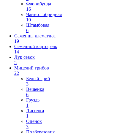
Флорибунда
16
Чайно-гибридная
10
Штамбовая
6
Саженцы клематиса
19
Семенной картофель
14
Лук севок
5
Мицелий грибов
22
Белый гриб
3
Вешенка
6
Груздь
1
Лисички
1
Опенок
3
Подберезовик