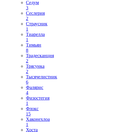
Седум
3
Сеслерия
2
Страусник
1
Тиарелла
1
Тимьян
8
Традесканция
2
Трясунка
2
Тысячелистник
6
Фалярис
4
Физостегия
1
Флокс
15
Хаконехлоа
1
Хоста