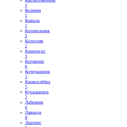
Каплесеменник
1
Келерия
1
Ковыль
1
Колокольчик
2
Колосняк
2
Кореопсис
3
Котовник
6
Кочедыжник
3
Кровохлёбка
5
Купальница
2
Лабазник
6
Лаванда
8
Лиатрис