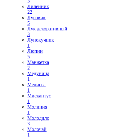
3
Лилейник
22
Луговик
5
Лук декоративный
3
Лунокучник
1
Люпин
5
Манжетка
2
Медуница
1
Мелисса
1
Мискантус
1
Молиния
1
Молодило
3
Молочай
1