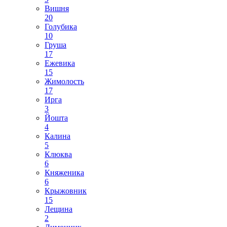
Вишня
20
Голубика
10
Груша
17
Ежевика
15
Жимолость
17
Ирга
3
Йошта
4
Калина
5
Клюква
6
Княженика
6
Крыжовник
15
Лещина
2