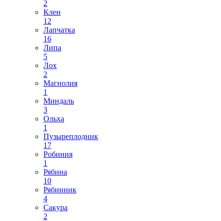
2
Клен
12
Лапчатка
16
Липа
5
Лох
2
Магнолия
1
Миндаль
3
Ольха
1
Пузыреплодник
17
Робиния
1
Рябина
10
Рябинник
4
Сакура
2