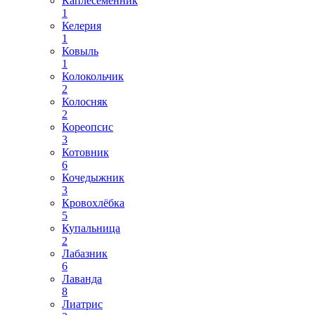
Каплесеменник
1
Келерия
1
Ковыль
1
Колокольчик
2
Колосняк
2
Кореопсис
3
Котовник
6
Кочедыжник
3
Кровохлёбка
5
Купальница
2
Лабазник
6
Лаванда
8
Лиатрис