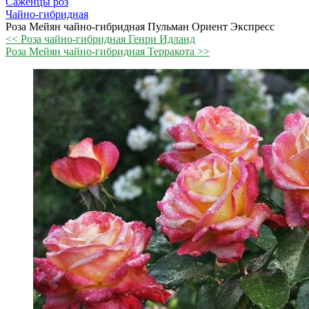
Саженцы роз
Чайно-гибридная
Роза Мейян чайно-гибридная Пульман Ориент Экспресс
<< Роза чайно-гибридная Генри Идланд
Роза Мейян чайно-гибридная Терракота >>