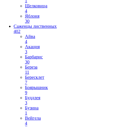
1
Шелковица
4
Яблоня
30
Саженцы лиственных
402
Айва
4
Акация
3
Барбарис
30
Береза
11
Бересклет
7
Боярышник
9
Буддлея
3
Бузина
1
Вейгела
4