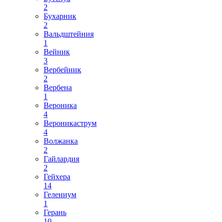
2
Бухарник
2
Вальдштейния
1
Вейник
3
Вербейник
2
Вербена
1
Вероника
4
Вероникаструм
4
Волжанка
2
Гайлардия
2
Гейхера
14
Гелениум
1
Герань
10