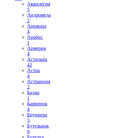
Аквилегия
5
Андромеда
2
Анемона
4
Арабис
1
Армерия
4
Астильба
42
Астра
4
Астранция
2
Бадан
1
Барвинок
4
Бруннера
3
Бузульник
6
Бутелуа