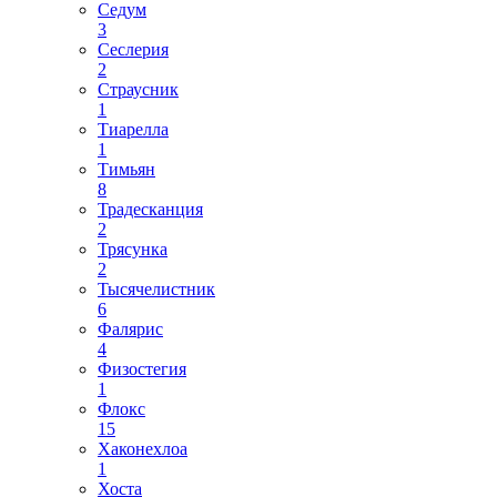
Седум
3
Сеслерия
2
Страусник
1
Тиарелла
1
Тимьян
8
Традесканция
2
Трясунка
2
Тысячелистник
6
Фалярис
4
Физостегия
1
Флокс
15
Хаконехлоа
1
Хоста