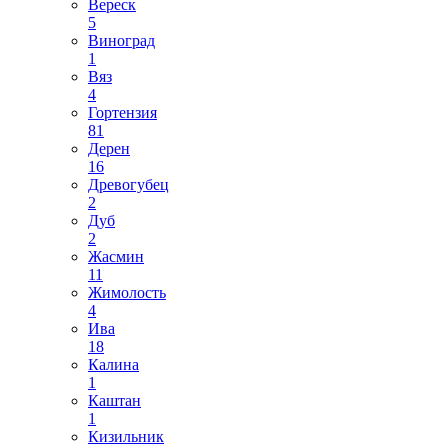
Вереск
5
Виноград
1
Вяз
4
Гортензия
81
Дерен
16
Древогубец
2
Дуб
2
Жасмин
11
Жимолость
4
Ива
18
Калина
1
Каштан
1
Кизильник