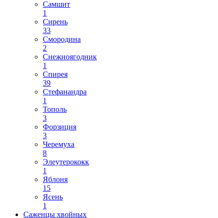
Самшит
1
Сирень
33
Смородина
2
Снежноягодник
1
Спирея
39
Стефанандра
1
Тополь
3
Форзиция
3
Черемуха
8
Элеутерококк
1
Яблоня
15
Ясень
1
Саженцы хвойных