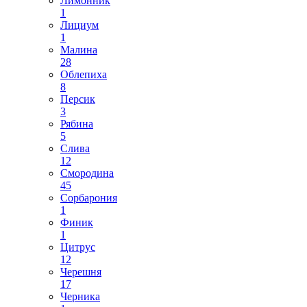
Лимонник
1
Лициум
1
Малина
28
Облепиха
8
Персик
3
Рябина
5
Слива
12
Смородина
45
Сорбарония
1
Финик
1
Цитрус
12
Черешня
17
Черника