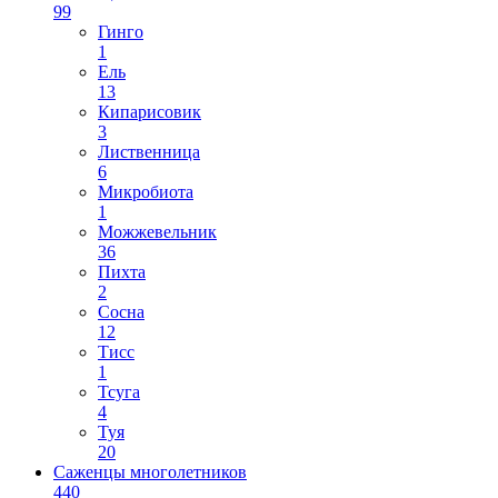
99
Гинго
1
Ель
13
Кипарисовик
3
Лиственница
6
Микробиота
1
Можжевельник
36
Пихта
2
Сосна
12
Тисс
1
Тсуга
4
Туя
20
Саженцы многолетников
440