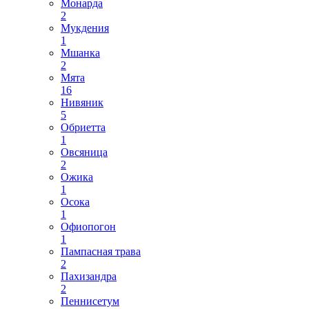
Монарда
2
Мукдения
1
Мшанка
2
Мята
16
Нивяник
5
Обриетта
1
Овсяница
2
Ожика
1
Осока
1
Офиопогон
1
Пампасная трава
2
Пахизандра
2
Пеннисетум