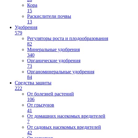
Кора
15
Раскислители почвы
13
Удобрения
579
Регуляторы роста и плодообразования
82
Минеральные удобрения
340
Органические удобрения
73
Органоминеральные удобрения
84
Средства защиты
222
От болезней растений
106
От грызунов
41
От домашних насекомых вредителей
7
От садовых насекомых вредителей
42