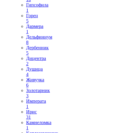
Гипсофила
1
Горец
5
Дармера
1
Дельфиниум
8
Дербенник
5
Дицентра
2
Душица
4
Живучка
6
Золотарник
3
Императа
1
Ирис
31
Камнеломка
1