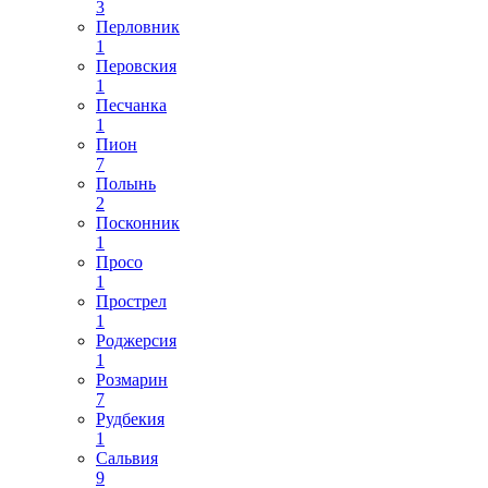
3
Перловник
1
Перовския
1
Песчанка
1
Пион
7
Полынь
2
Посконник
1
Просо
1
Прострел
1
Роджерсия
1
Розмарин
7
Рудбекия
1
Сальвия
9