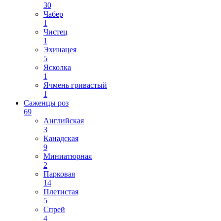
30
Чабер
1
Чистец
1
Эхинацея
5
Ясколка
1
Ячмень гривастый
1
Саженцы роз
69
Английская
3
Канадская
9
Миниатюрная
2
Парковая
14
Плетистая
5
Спрей
4