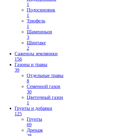
1
Подосиновик
1
Трюфель
1
Шампиньон
3
Шиитаке
2
Саженцы земляники
156
Газоны и травы
39
Отдельные травы
8
Семенной газон
30
Цветочный газон
1
Грунты и добавки
125
Грунты
69
Дренаж
28