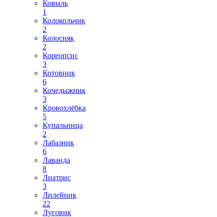
Ковыль
1
Колокольчик
2
Колосняк
2
Кореопсис
3
Котовник
6
Кочедыжник
3
Кровохлёбка
5
Купальница
2
Лабазник
6
Лаванда
8
Лиатрис
3
Лилейник
22
Луговик