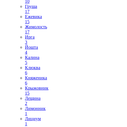
10
Груша
17
Ежевика
15
Жимолость
17
Ирга
3
Йошта
4
Калина
5
Клюква
6
Княженика
6
Крыжовник
15
Лещина
2
Лимонник
1
Лициум
1