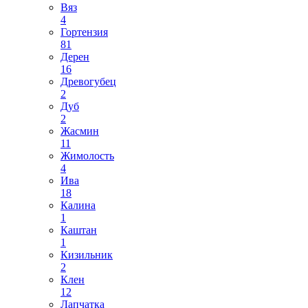
Вяз
4
Гортензия
81
Дерен
16
Древогубец
2
Дуб
2
Жасмин
11
Жимолость
4
Ива
18
Калина
1
Каштан
1
Кизильник
2
Клен
12
Лапчатка