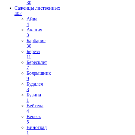
30
Саженцы лиственных
402
Айва
4
Акация
3
Барбарис
30
Береза
11
Бересклет
7
Боярышник
9
Буддлея
3
Бузина
1
Вейгела
4
Вереск
5
Виноград
1