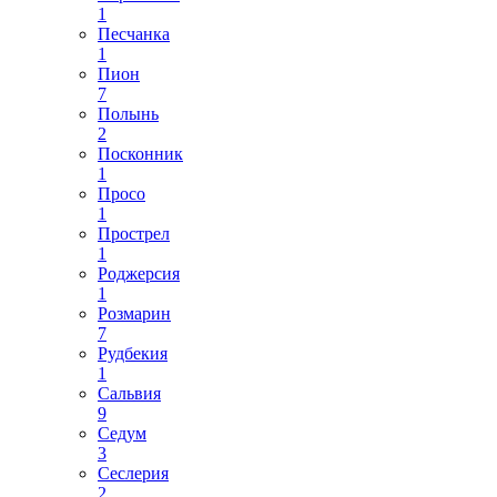
1
Песчанка
1
Пион
7
Полынь
2
Посконник
1
Просо
1
Прострел
1
Роджерсия
1
Розмарин
7
Рудбекия
1
Сальвия
9
Седум
3
Сеслерия
2