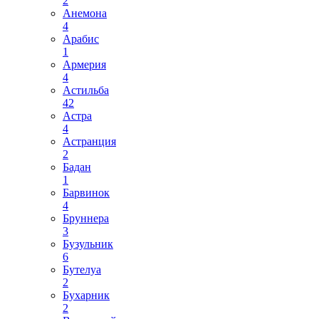
2
Анемона
4
Арабис
1
Армерия
4
Астильба
42
Астра
4
Астранция
2
Бадан
1
Барвинок
4
Бруннера
3
Бузульник
6
Бутелуа
2
Бухарник
2