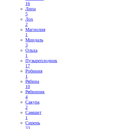
16
Липа
5
Лох
2
Магнолия
1
Миндаль
3
Ольха
1
Пузыреплодник
17
Робиния
1
Рябина
10
Рябинник
4
Сакура
2
Самшит
1
Сирень
33