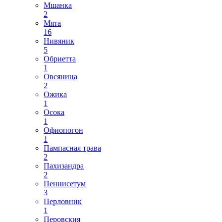
Мшанка
2
Мята
16
Нивяник
5
Обриетта
1
Овсяница
2
Ожика
1
Осока
1
Офиопогон
1
Пампасная трава
2
Пахизандра
2
Пеннисетум
3
Перловник
1
Перовския