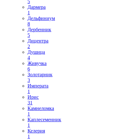
5
Дармера
1
Дельфиниум
8
Дербенник
5
Дицентра
2
Душица
4
Живучка
6
Золотарник
3
Императа
1
Ирис
31
Камнеломка
1
Каплесеменник
1
Келерия
1