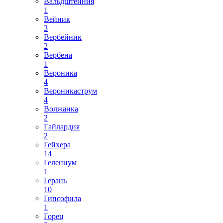
Вальдштейния
1
Вейник
3
Вербейник
2
Вербена
1
Вероника
4
Вероникаструм
4
Волжанка
2
Гайлардия
2
Гейхера
14
Гелениум
1
Герань
10
Гипсофила
1
Горец