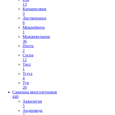
13
Кипарисовик
3
Лиственница
6
Микробиота
1
Можжевельник
36
Пихта
2
Сосна
12
Тисс
1
Тсуга
4
Туя
20
Саженцы многолетников
440
Аквилегия
5
Андромеда