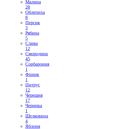
Малина
28
Облепиха
8
Персик
3
Рябина
5
Слива
12
Смородина
45
Сорбарония
1
Финик
1
Цитрус
12
Черешня
17
Черника
1
Шелковица
4
Яблоня