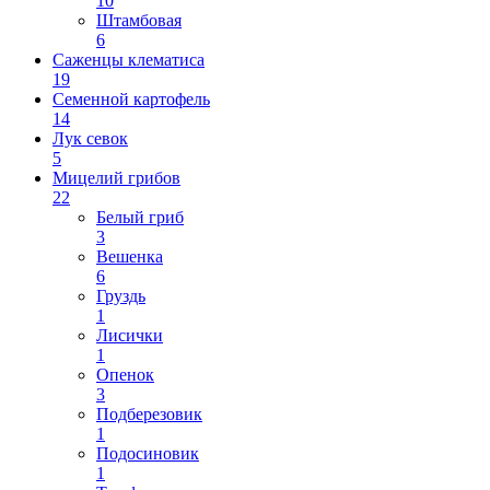
10
Штамбовая
6
Саженцы клематиса
19
Семенной картофель
14
Лук севок
5
Мицелий грибов
22
Белый гриб
3
Вешенка
6
Груздь
1
Лисички
1
Опенок
3
Подберезовик
1
Подосиновик
1