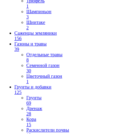
Трюфель
1
Шампиньон
3
Шиитаке
2
Саженцы земляники
156
Газоны и травы
39
Отдельные травы
8
Семенной газон
30
Цветочный газон
1
Грунты и добавки
125
Грунты
69
Дренаж
28
Кора
15
Раскислители почвы