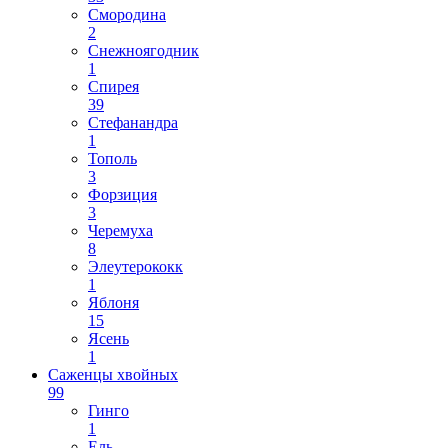
Смородина
2
Снежноягодник
1
Спирея
39
Стефанандра
1
Тополь
3
Форзиция
3
Черемуха
8
Элеутерококк
1
Яблоня
15
Ясень
1
Саженцы хвойных
99
Гинго
1
Ель