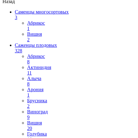
Назад
Саменцы многосортовых
3
Абрикос
1
Вишня
2
Саженцы плодовых
328
Абрикос
8
Актинидия
11
Алыча
8
Арония
1
Брусника
2
Виноград
9
Вишня
20
Голубика