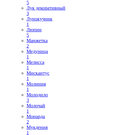
5
Лук декоративный
3
Лунокучник
1
Люпин
5
Манжетка
2
Медуница
1
Мелисса
1
Мискантус
1
Молиния
1
Молодило
3
Молочай
1
Монарда
2
Мукдения
1