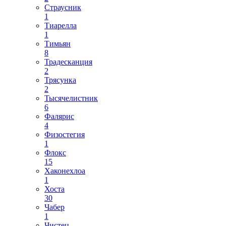
Страусник
1
Тиарелла
1
Тимьян
8
Традесканция
2
Трясунка
2
Тысячелистник
6
Фалярис
4
Физостегия
1
Флокс
15
Хаконехлоа
1
Хоста
30
Чабер
1
Чистец