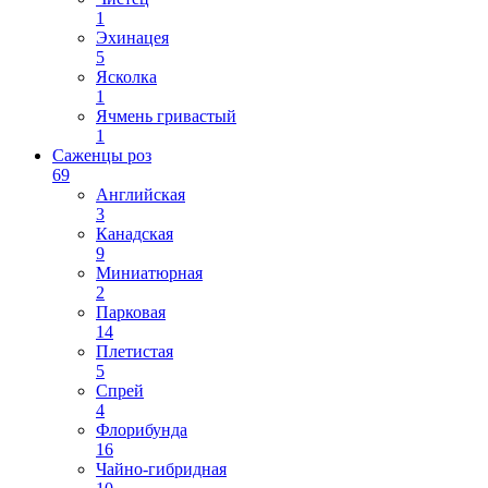
1
Эхинацея
5
Ясколка
1
Ячмень гривастый
1
Саженцы роз
69
Английская
3
Канадская
9
Миниатюрная
2
Парковая
14
Плетистая
5
Спрей
4
Флорибунда
16
Чайно-гибридная