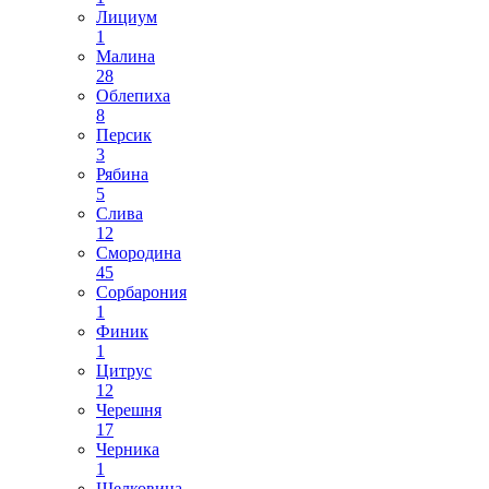
Лициум
1
Малина
28
Облепиха
8
Персик
3
Рябина
5
Слива
12
Смородина
45
Сорбарония
1
Финик
1
Цитрус
12
Черешня
17
Черника
1
Шелковица