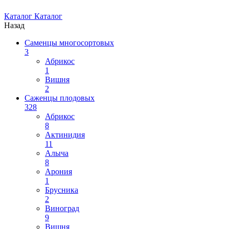
Каталог
Каталог
Назад
Саменцы многосортовых
3
Абрикос
1
Вишня
2
Саженцы плодовых
328
Абрикос
8
Актинидия
11
Алыча
8
Арония
1
Брусника
2
Виноград
9
Вишня