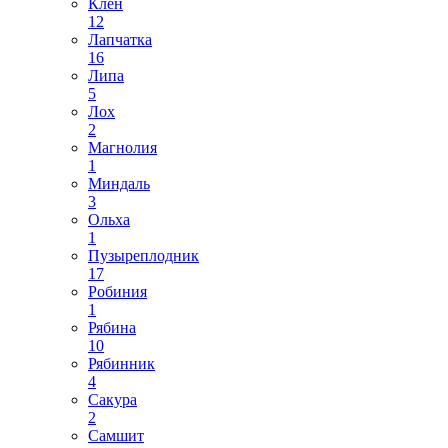
Клен
12
Лапчатка
16
Липа
5
Лох
2
Магнолия
1
Миндаль
3
Ольха
1
Пузыреплодник
17
Робиния
1
Рябина
10
Рябинник
4
Сакура
2
Самшит