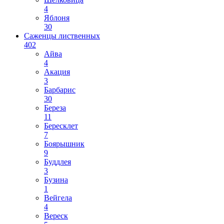
4
Яблоня
30
Саженцы лиственных
402
Айва
4
Акация
3
Барбарис
30
Береза
11
Бересклет
7
Боярышник
9
Буддлея
3
Бузина
1
Вейгела
4
Вереск