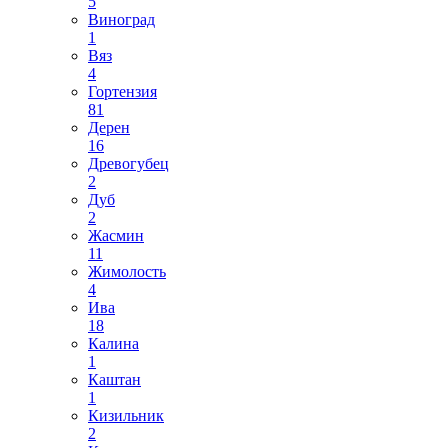
5
Виноград
1
Вяз
4
Гортензия
81
Дерен
16
Древогубец
2
Дуб
2
Жасмин
11
Жимолость
4
Ива
18
Калина
1
Каштан
1
Кизильник
2