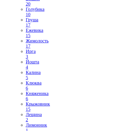
20
Голубика
10
Груша
17
Ежевика
15
Жимолость
17
Ирга
3
Йошта
4
Калина
5
Клюква
6
Княженика
6
Крыжовник
15
Лещина
2
Лимонник
1