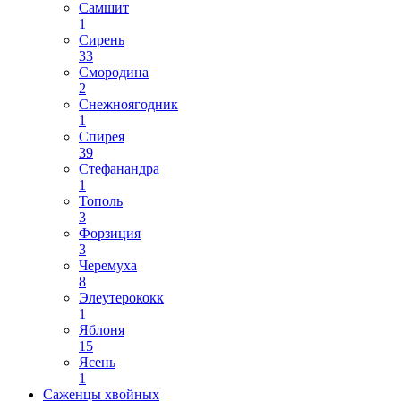
Самшит
1
Сирень
33
Смородина
2
Снежноягодник
1
Спирея
39
Стефанандра
1
Тополь
3
Форзиция
3
Черемуха
8
Элеутерококк
1
Яблоня
15
Ясень
1
Саженцы хвойных