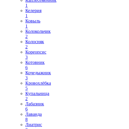
Каплесеменник
1
Келерия
1
Ковыль
1
Колокольчик
2
Колосняк
2
Кореопсис
3
Котовник
6
Кочедыжник
3
Кровохлёбка
5
Купальница
2
Лабазник
6
Лаванда
8
Лиатрис