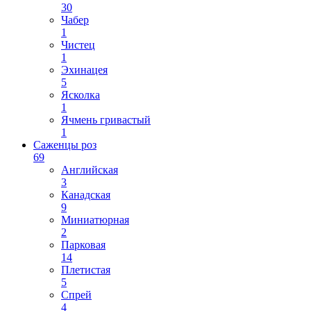
30
Чабер
1
Чистец
1
Эхинацея
5
Ясколка
1
Ячмень гривастый
1
Саженцы роз
69
Английская
3
Канадская
9
Миниатюрная
2
Парковая
14
Плетистая
5
Спрей
4