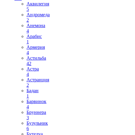
Аквилегия
5
Андромеда
2
Анемона
4
Арабис
1
Армерия
4
Астильба
42
Астра
4
Астранция
2
Бадан
1
Барвинок
4
Бруннера
3
Бузульник
6
Бутелуа