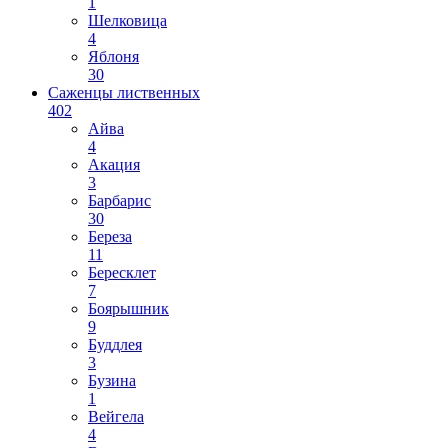
1
Шелковица
4
Яблоня
30
Саженцы лиственных
402
Айва
4
Акация
3
Барбарис
30
Береза
11
Бересклет
7
Боярышник
9
Буддлея
3
Бузина
1
Вейгела
4