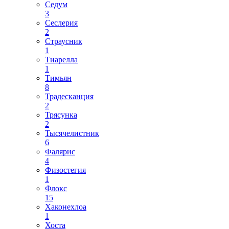
Седум
3
Сеслерия
2
Страусник
1
Тиарелла
1
Тимьян
8
Традесканция
2
Трясунка
2
Тысячелистник
6
Фалярис
4
Физостегия
1
Флокс
15
Хаконехлоа
1
Хоста