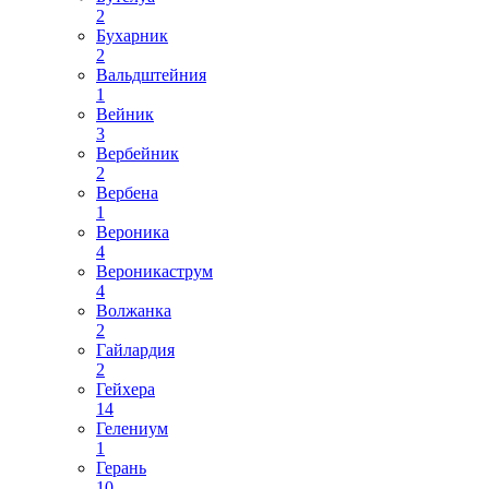
2
Бухарник
2
Вальдштейния
1
Вейник
3
Вербейник
2
Вербена
1
Вероника
4
Вероникаструм
4
Волжанка
2
Гайлардия
2
Гейхера
14
Гелениум
1
Герань
10