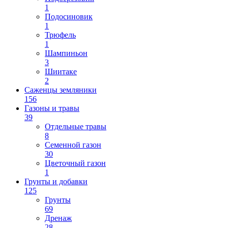
1
Подосиновик
1
Трюфель
1
Шампиньон
3
Шиитаке
2
Саженцы земляники
156
Газоны и травы
39
Отдельные травы
8
Семенной газон
30
Цветочный газон
1
Грунты и добавки
125
Грунты
69
Дренаж
28