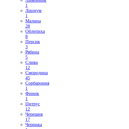
Лимонник
1
Лициум
1
Малина
28
Облепиха
8
Персик
3
Рябина
5
Слива
12
Смородина
45
Сорбарония
1
Финик
1
Цитрус
12
Черешня
17
Черника