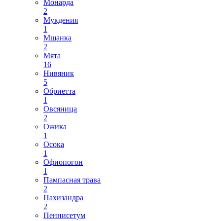
Монарда
2
Мукдения
1
Мшанка
2
Мята
16
Нивяник
5
Обриетта
1
Овсяница
2
Ожика
1
Осока
1
Офиопогон
1
Пампасная трава
2
Пахизандра
2
Пеннисетум