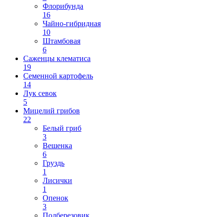
Флорибунда
16
Чайно-гибридная
10
Штамбовая
6
Саженцы клематиса
19
Семенной картофель
14
Лук севок
5
Мицелий грибов
22
Белый гриб
3
Вешенка
6
Груздь
1
Лисички
1
Опенок
3
Подберезовик