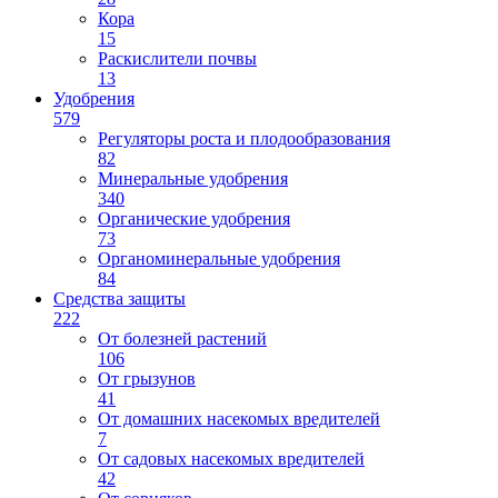
Кора
15
Раскислители почвы
13
Удобрения
579
Регуляторы роста и плодообразования
82
Минеральные удобрения
340
Органические удобрения
73
Органоминеральные удобрения
84
Средства защиты
222
От болезней растений
106
От грызунов
41
От домашних насекомых вредителей
7
От садовых насекомых вредителей
42