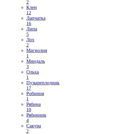
2
Клен
12
Лапчатка
16
Липа
5
Лох
2
Магнолия
1
Миндаль
3
Ольха
1
Пузыреплодник
17
Робиния
1
Рябина
10
Рябинник
4
Сакура
2