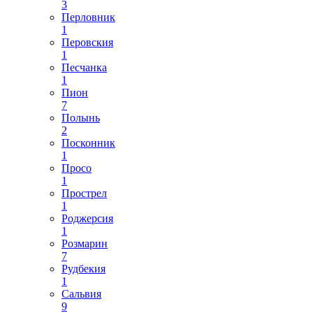
3
Перловник
1
Перовския
1
Песчанка
1
Пион
7
Полынь
2
Посконник
1
Просо
1
Прострел
1
Роджерсия
1
Розмарин
7
Рудбекия
1
Сальвия
9