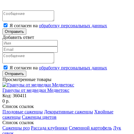
Я согласен на
обработку персональных данных
Отправить
Добавить ответ
Я согласен на
обработку персональных данных
Отправить
Просмотренные товары
Гранулы от медведки Медветокс
Код:
360411
0 р.
Список ссылок
Плодовые саженцы
Декоративные саженцы
Хвойные
саженцы
Саженцы цветов
Список ссылок
Саженцы роз
Рассада клубники
Семенной картофель
Лук
севок