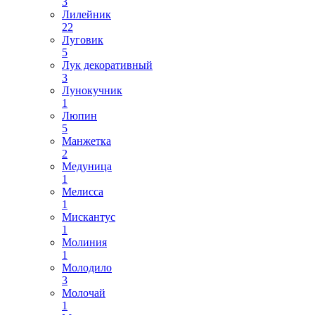
3
Лилейник
22
Луговик
5
Лук декоративный
3
Лунокучник
1
Люпин
5
Манжетка
2
Медуница
1
Мелисса
1
Мискантус
1
Молиния
1
Молодило
3
Молочай
1