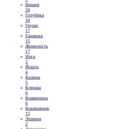
Вишня
20
Голубика
10
Груша
17
Ежевика
15
Жимолость
17
Ирга
3
Йошта
4
Калина
5
Клюква
6
Княженика
6
Крыжовник
15
Лещина
2