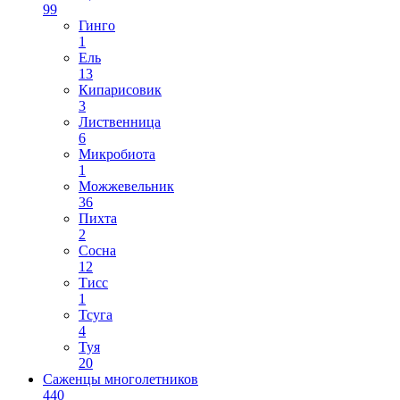
99
Гинго
1
Ель
13
Кипарисовик
3
Лиственница
6
Микробиота
1
Можжевельник
36
Пихта
2
Сосна
12
Тисс
1
Тсуга
4
Туя
20
Саженцы многолетников
440