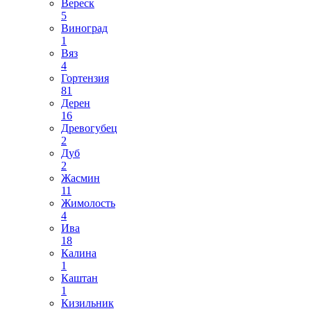
Вереск
5
Виноград
1
Вяз
4
Гортензия
81
Дерен
16
Древогубец
2
Дуб
2
Жасмин
11
Жимолость
4
Ива
18
Калина
1
Каштан
1
Кизильник