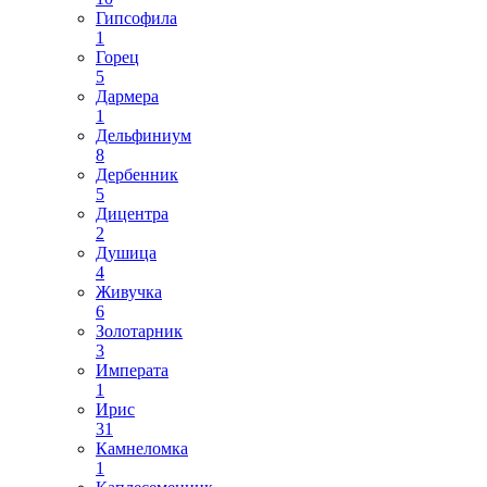
Гипсофила
1
Горец
5
Дармера
1
Дельфиниум
8
Дербенник
5
Дицентра
2
Душица
4
Живучка
6
Золотарник
3
Императа
1
Ирис
31
Камнеломка
1