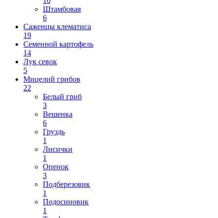
10
Штамбовая
6
Саженцы клематиса
19
Семенной картофель
14
Лук севок
5
Мицелий грибов
22
Белый гриб
3
Вешенка
6
Груздь
1
Лисички
1
Опенок
3
Подберезовик
1
Подосиновик
1