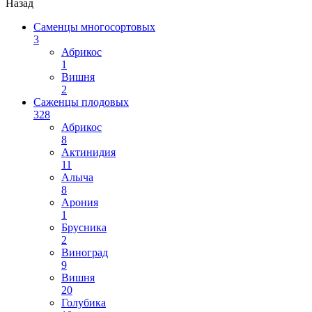
Назад
Саменцы многосортовых
3
Абрикос
1
Вишня
2
Саженцы плодовых
328
Абрикос
8
Актинидия
11
Алыча
8
Арония
1
Брусника
2
Виноград
9
Вишня
20
Голубика