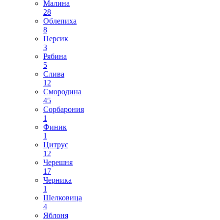
Малина
28
Облепиха
8
Персик
3
Рябина
5
Слива
12
Смородина
45
Сорбарония
1
Финик
1
Цитрус
12
Черешня
17
Черника
1
Шелковица
4
Яблоня