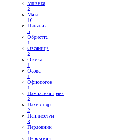
Мшанка
2
Мята
16
Нивяник
5
Обриетта
1
Овсяница
2
Ожика
1
Осока
1
Офиопогон
1
Пампасная трава
2
Пахизандра
2
Пеннисетум
3
Перловник
1
Перовския