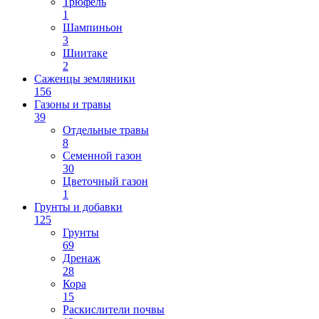
Трюфель
1
Шампиньон
3
Шиитаке
2
Саженцы земляники
156
Газоны и травы
39
Отдельные травы
8
Семенной газон
30
Цветочный газон
1
Грунты и добавки
125
Грунты
69
Дренаж
28
Кора
15
Раскислители почвы