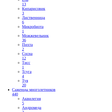
13
Кипарисовик
3
Лиственница
6
Микробиота
1
Можжевельник
36
Пихта
2
Сосна
12
Тисс
1
Тсуга
4
Туя
20
Саженцы многолетников
440
Аквилегия
5
Андромеда