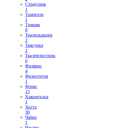
Страусник
1
Тиарелла
1
Тимьян
8
Традесканция
2
Трясунка
2
Тысячелистник
6
Фалярис
4
Физостегия
1
Флокс
15
Хаконехлоа
1
Хоста
30
Чабер
1
Чистец