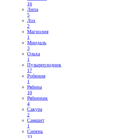
16
Липа
5
Лох
2
Магнолия
1
Миндаль
3
Ольха
1
Пузыреплодник
17
Робиния
1
Рябина
10
Рябинник
4
Сакура
2
Самшит
1
Сирень
33