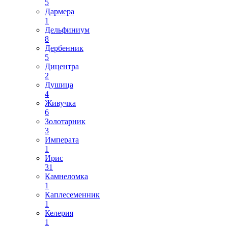
5
Дармера
1
Дельфиниум
8
Дербенник
5
Дицентра
2
Душица
4
Живучка
6
Золотарник
3
Императа
1
Ирис
31
Камнеломка
1
Каплесеменник
1
Келерия
1