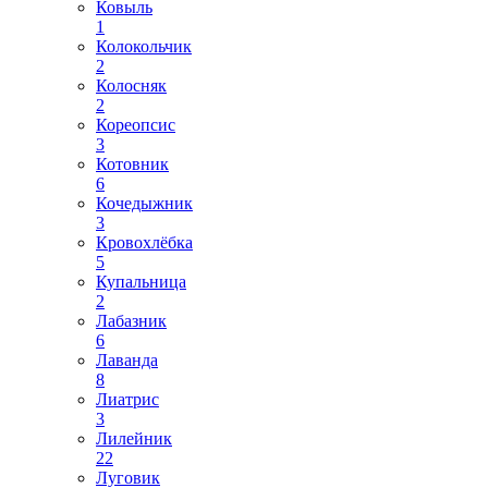
Ковыль
1
Колокольчик
2
Колосняк
2
Кореопсис
3
Котовник
6
Кочедыжник
3
Кровохлёбка
5
Купальница
2
Лабазник
6
Лаванда
8
Лиатрис
3
Лилейник
22
Луговик