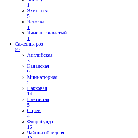
1
Эхинацея
5
Ясколка
1
Ячмень гривастый
1
Саженцы роз
69
Английская
3
Канадская
9
Миниатюрная
2
Парковая
14
Плетистая
5
Спрей
4
Флорибунда
16
Чайно-гибридная