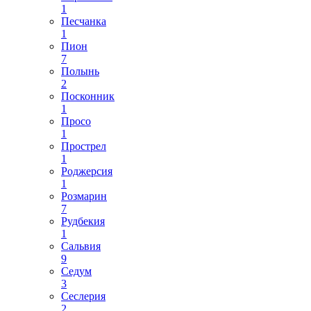
1
Песчанка
1
Пион
7
Полынь
2
Посконник
1
Просо
1
Прострел
1
Роджерсия
1
Розмарин
7
Рудбекия
1
Сальвия
9
Седум
3
Сеслерия
2