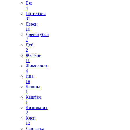
Вяз
4
Гортензия
81
Дерен
16
Древогубец
2
Дуб
2
Жасмин
11
Жимолость
4
Ива
18
Калина
1
Каштан
1
Кизильник
2
Клен
12
Лапчатка