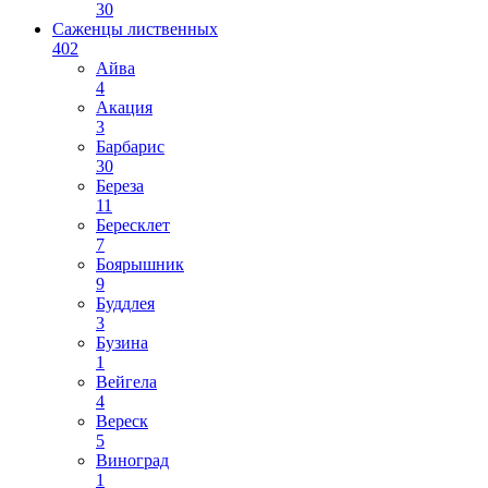
30
Саженцы лиственных
402
Айва
4
Акация
3
Барбарис
30
Береза
11
Бересклет
7
Боярышник
9
Буддлея
3
Бузина
1
Вейгела
4
Вереск
5
Виноград
1