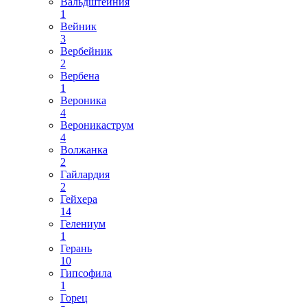
Вальдштейния
1
Вейник
3
Вербейник
2
Вербена
1
Вероника
4
Вероникаструм
4
Волжанка
2
Гайлардия
2
Гейхера
14
Гелениум
1
Герань
10
Гипсофила
1
Горец