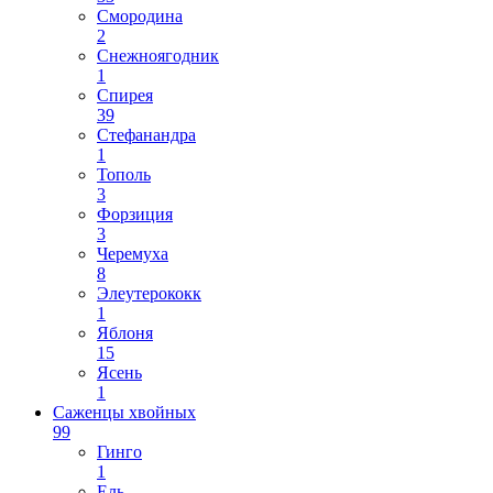
Смородина
2
Снежноягодник
1
Спирея
39
Стефанандра
1
Тополь
3
Форзиция
3
Черемуха
8
Элеутерококк
1
Яблоня
15
Ясень
1
Саженцы хвойных
99
Гинго
1
Ель