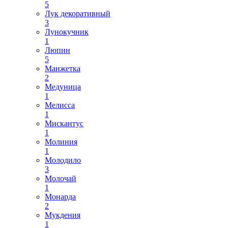
5
Лук декоративный
3
Лунокучник
1
Люпин
5
Манжетка
2
Медуница
1
Мелисса
1
Мискантус
1
Молиния
1
Молодило
3
Молочай
1
Монарда
2
Мукдения
1