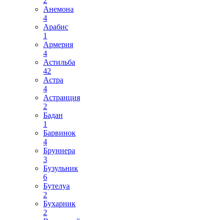
2
Анемона
4
Арабис
1
Армерия
4
Астильба
42
Астра
4
Астранция
2
Бадан
1
Барвинок
4
Бруннера
3
Бузульник
6
Бутелуа
2
Бухарник
2