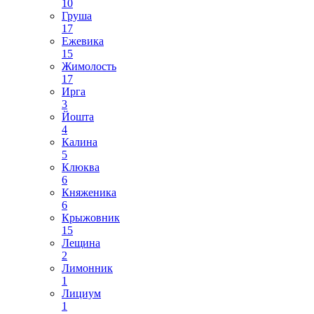
10
Груша
17
Ежевика
15
Жимолость
17
Ирга
3
Йошта
4
Калина
5
Клюква
6
Княженика
6
Крыжовник
15
Лещина
2
Лимонник
1
Лициум
1