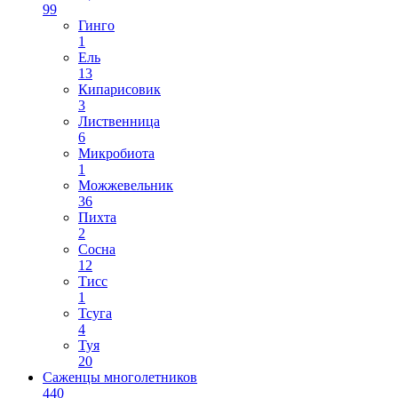
99
Гинго
1
Ель
13
Кипарисовик
3
Лиственница
6
Микробиота
1
Можжевельник
36
Пихта
2
Сосна
12
Тисс
1
Тсуга
4
Туя
20
Саженцы многолетников
440