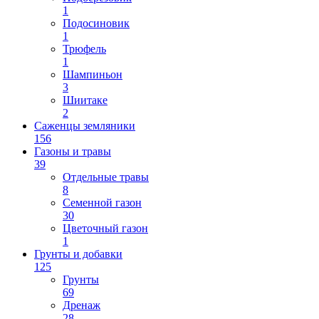
1
Подосиновик
1
Трюфель
1
Шампиньон
3
Шиитаке
2
Саженцы земляники
156
Газоны и травы
39
Отдельные травы
8
Семенной газон
30
Цветочный газон
1
Грунты и добавки
125
Грунты
69
Дренаж
28