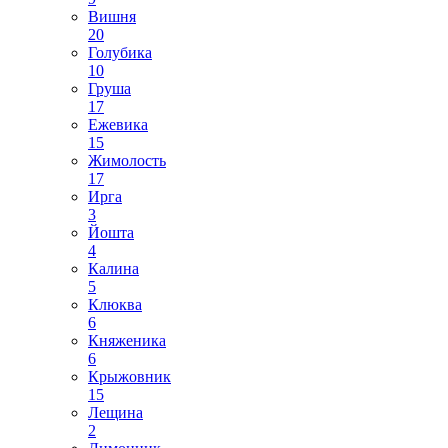
Вишня
20
Голубика
10
Груша
17
Ежевика
15
Жимолость
17
Ирга
3
Йошта
4
Калина
5
Клюква
6
Княженика
6
Крыжовник
15
Лещина
2