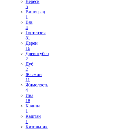
Вереск
5
Виноград
1
Вяз
4
Гортензия
81
Дерен
16
Древогубец
2
Дуб
2
Жасмин
11
Жимолость
4
Ива
18
Калина
1
Каштан
1
Кизильник