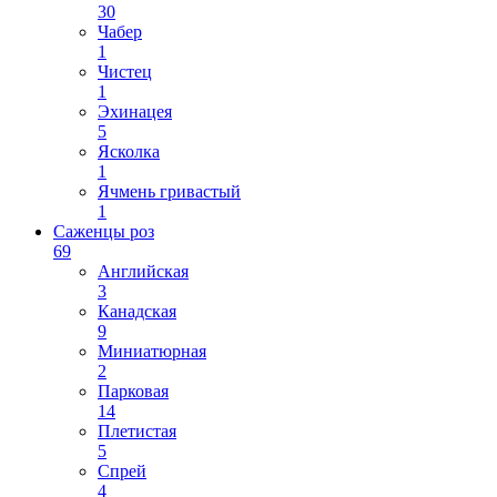
30
Чабер
1
Чистец
1
Эхинацея
5
Ясколка
1
Ячмень гривастый
1
Саженцы роз
69
Английская
3
Канадская
9
Миниатюрная
2
Парковая
14
Плетистая
5
Спрей
4