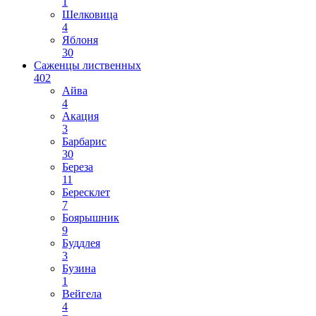
1
Шелковица
4
Яблоня
30
Саженцы лиственных
402
Айва
4
Акация
3
Барбарис
30
Береза
11
Бересклет
7
Боярышник
9
Буддлея
3
Бузина
1
Вейгела
4