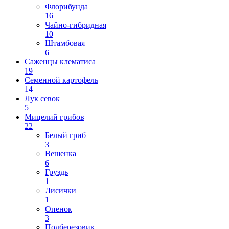
Флорибунда
16
Чайно-гибридная
10
Штамбовая
6
Саженцы клематиса
19
Семенной картофель
14
Лук севок
5
Мицелий грибов
22
Белый гриб
3
Вешенка
6
Груздь
1
Лисички
1
Опенок
3
Подберезовик