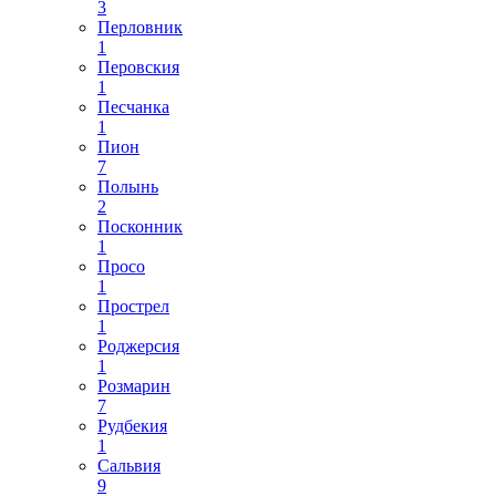
3
Перловник
1
Перовския
1
Песчанка
1
Пион
7
Полынь
2
Посконник
1
Просо
1
Прострел
1
Роджерсия
1
Розмарин
7
Рудбекия
1
Сальвия
9