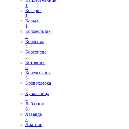
Каплесеменник
1
Келерия
1
Ковыль
1
Колокольчик
2
Колосняк
2
Кореопсис
3
Котовник
6
Кочедыжник
3
Кровохлёбка
5
Купальница
2
Лабазник
6
Лаванда
8
Лиатрис