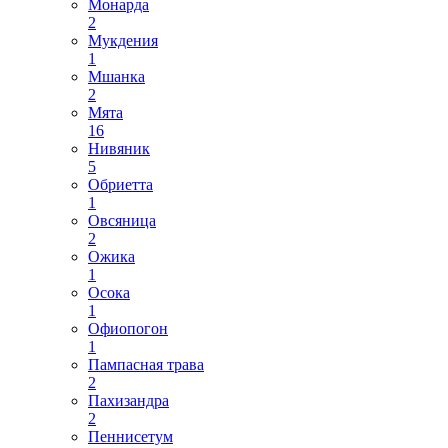
Монарда
2
Мукдения
1
Мшанка
2
Мята
16
Нивяник
5
Обриетта
1
Овсяница
2
Ожика
1
Осока
1
Офиопогон
1
Пампасная трава
2
Пахизандра
2
Пеннисетум