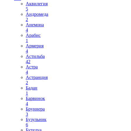
Аквилегия
5
Андромеда
2
Анемона
4
Арабис
1
Армерия
4
Астильба
42
Астра
4
Астранция
2
Бадан
1
Барвинок
4
Бруннера
3
Бузульник
6
Бутелуа