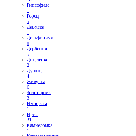
Гипсофила
1
Горец
5
Дармера
1
Дельфиниум
8
Дербенник
5
Дицентра
2
Душица
4
Живучка
6
Золотарник
3
Императа
1
Ирис
31
Камнеломка
1