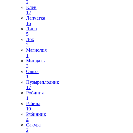
2
Клен
12
Лапчатка
16
Липа
5
Лох
2
Магнолия
1
Миндаль
3
Ольха
1
Пузыреплодник
17
Робиния
1
Рябина
10
Рябинник
4
Сакура
2