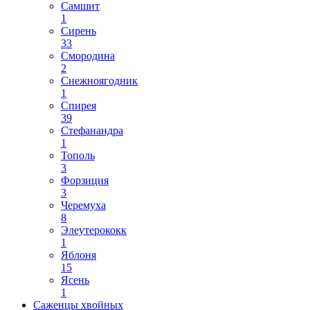
Самшит
1
Сирень
33
Смородина
2
Снежноягодник
1
Спирея
39
Стефанандра
1
Тополь
3
Форзиция
3
Черемуха
8
Элеутерококк
1
Яблоня
15
Ясень
1
Саженцы хвойных