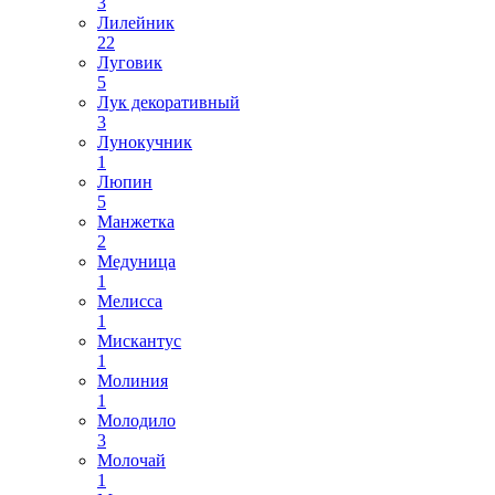
3
Лилейник
22
Луговик
5
Лук декоративный
3
Лунокучник
1
Люпин
5
Манжетка
2
Медуница
1
Мелисса
1
Мискантус
1
Молиния
1
Молодило
3
Молочай
1