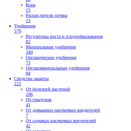
Кора
15
Раскислители почвы
13
Удобрения
579
Регуляторы роста и плодообразования
82
Минеральные удобрения
340
Органические удобрения
73
Органоминеральные удобрения
84
Средства защиты
222
От болезней растений
106
От грызунов
41
От домашних насекомых вредителей
7
От садовых насекомых вредителей
42