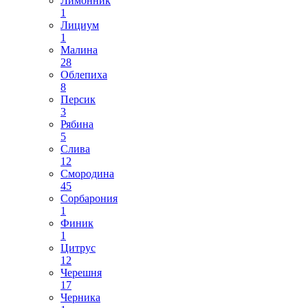
Лимонник
1
Лициум
1
Малина
28
Облепиха
8
Персик
3
Рябина
5
Слива
12
Смородина
45
Сорбарония
1
Финик
1
Цитрус
12
Черешня
17
Черника