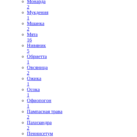
Монарда
2
Мукдения
1
Мшанка
2
Мята
16
Нивяник
5
Обриетта
1
Овсяница
2
Ожика
1
Осока
1
Офиопогон
1
Пампасная трава
2
Пахизандра
2
Пеннисетум