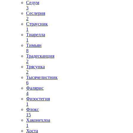
Седум
3
Сеслерия
2
Страусник
1
Тиарелла
1
Тимьян
8
Традесканция
2
Трясунка
2
Тысячелистник
6
Фалярис
4
Физостегия
1
Флокс
15
Хаконехлоа
1
Хоста