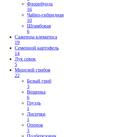
Флорибунда
16
Чайно-гибридная
10
Штамбовая
6
Саженцы клематиса
19
Семенной картофель
14
Лук севок
5
Мицелий грибов
22
Белый гриб
3
Вешенка
6
Груздь
1
Лисички
1
Опенок
3
Подберезовик