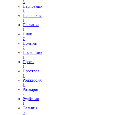
3
Перловник
1
Перовския
1
Песчанка
1
Пион
7
Полынь
2
Посконник
1
Просо
1
Прострел
1
Роджерсия
1
Розмарин
7
Рудбекия
1
Сальвия
9