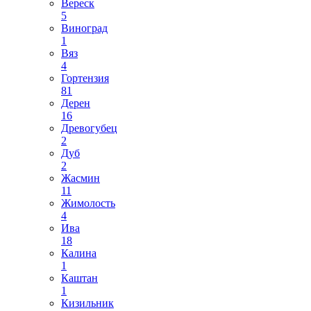
Вереск
5
Виноград
1
Вяз
4
Гортензия
81
Дерен
16
Древогубец
2
Дуб
2
Жасмин
11
Жимолость
4
Ива
18
Калина
1
Каштан
1
Кизильник