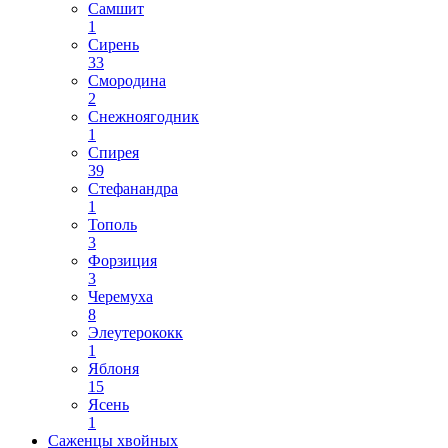
Самшит
1
Сирень
33
Смородина
2
Снежноягодник
1
Спирея
39
Стефанандра
1
Тополь
3
Форзиция
3
Черемуха
8
Элеутерококк
1
Яблоня
15
Ясень
1
Саженцы хвойных