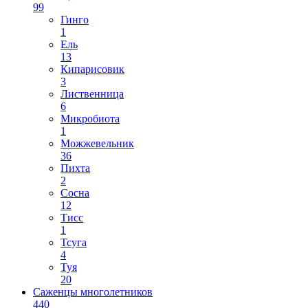
99
Гинго
1
Ель
13
Кипарисовик
3
Лиственница
6
Микробиота
1
Можжевельник
36
Пихта
2
Сосна
12
Тисс
1
Тсуга
4
Туя
20
Саженцы многолетников
440