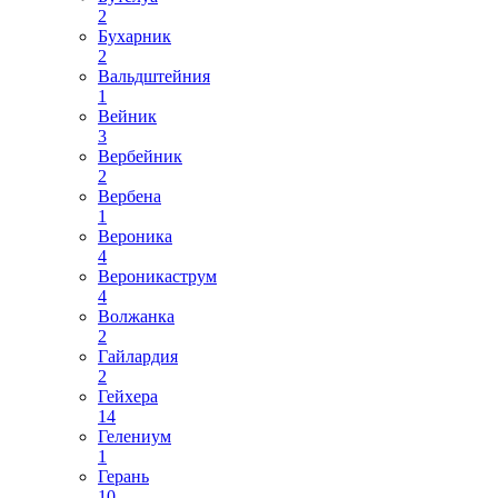
2
Бухарник
2
Вальдштейния
1
Вейник
3
Вербейник
2
Вербена
1
Вероника
4
Вероникаструм
4
Волжанка
2
Гайлардия
2
Гейхера
14
Гелениум
1
Герань
10