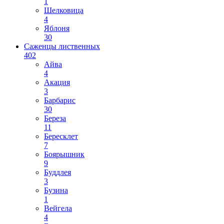
1
Шелковица
4
Яблоня
30
Саженцы лиственных
402
Айва
4
Акация
3
Барбарис
30
Береза
11
Бересклет
7
Боярышник
9
Буддлея
3
Бузина
1
Вейгела
4