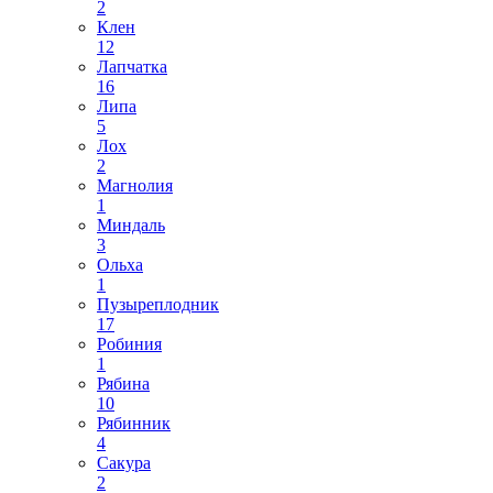
2
Клен
12
Лапчатка
16
Липа
5
Лох
2
Магнолия
1
Миндаль
3
Ольха
1
Пузыреплодник
17
Робиния
1
Рябина
10
Рябинник
4
Сакура
2