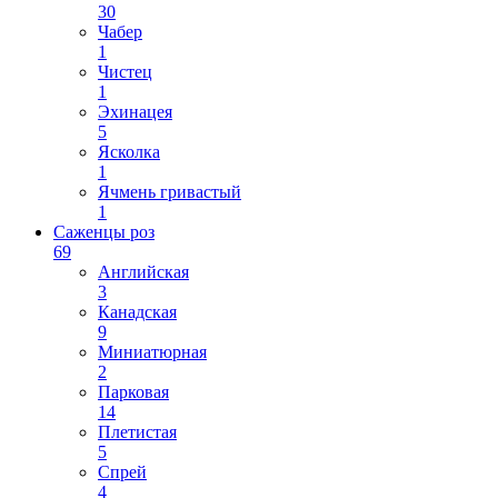
30
Чабер
1
Чистец
1
Эхинацея
5
Ясколка
1
Ячмень гривастый
1
Саженцы роз
69
Английская
3
Канадская
9
Миниатюрная
2
Парковая
14
Плетистая
5
Спрей
4