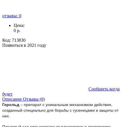
отзывы: 0
Цена:
0
р.
Код:
713830
Появиться в 2021 году
Сообщить когда
будет
Описание
Отзывы (0)
Герольд
– препарат с уникальным механизмом действия,
созданный специально для борьбы с гусеницами и защиты от
них.
Плодовый сад опрыскивают от плодожорки и листовертки