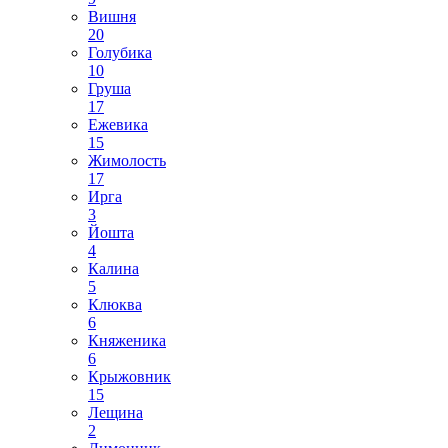
Вишня
20
Голубика
10
Груша
17
Ежевика
15
Жимолость
17
Ирга
3
Йошта
4
Калина
5
Клюква
6
Княженика
6
Крыжовник
15
Лещина
2