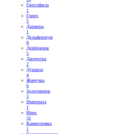
Гипсофила
1
Горец
5
Дармера
1
Дельфиниум
8
Дербенник
5
Дицентра
2
Душица
4
Живучка
6
Золотарник
3
Императа
1
Ирис
31
Камнеломка
1