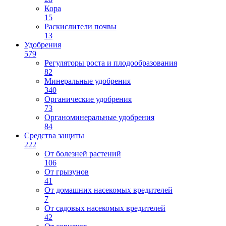
Кора
15
Раскислители почвы
13
Удобрения
579
Регуляторы роста и плодообразования
82
Минеральные удобрения
340
Органические удобрения
73
Органоминеральные удобрения
84
Средства защиты
222
От болезней растений
106
От грызунов
41
От домашних насекомых вредителей
7
От садовых насекомых вредителей
42