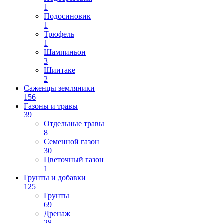
1
Подосиновик
1
Трюфель
1
Шампиньон
3
Шиитаке
2
Саженцы земляники
156
Газоны и травы
39
Отдельные травы
8
Семенной газон
30
Цветочный газон
1
Грунты и добавки
125
Грунты
69
Дренаж
28