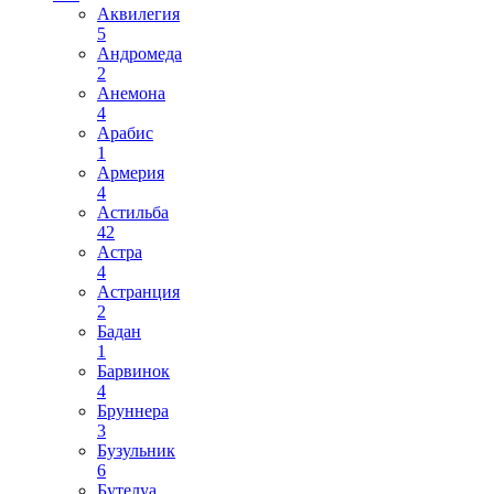
Аквилегия
5
Андромеда
2
Анемона
4
Арабис
1
Армерия
4
Астильба
42
Астра
4
Астранция
2
Бадан
1
Барвинок
4
Бруннера
3
Бузульник
6
Бутелуа