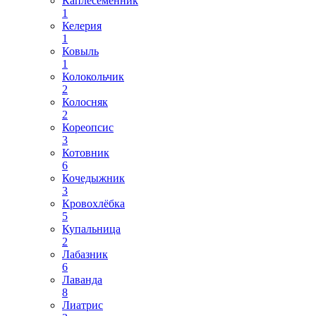
Каплесеменник
1
Келерия
1
Ковыль
1
Колокольчик
2
Колосняк
2
Кореопсис
3
Котовник
6
Кочедыжник
3
Кровохлёбка
5
Купальница
2
Лабазник
6
Лаванда
8
Лиатрис