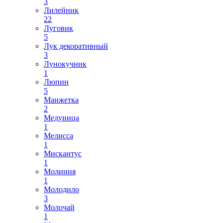
3
Лилейник
22
Луговик
5
Лук декоративный
3
Лунокучник
1
Люпин
5
Манжетка
2
Медуница
1
Мелисса
1
Мискантус
1
Молиния
1
Молодило
3
Молочай
1