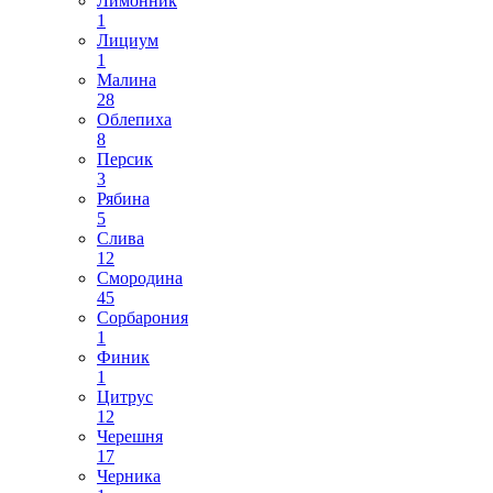
Лимонник
1
Лициум
1
Малина
28
Облепиха
8
Персик
3
Рябина
5
Слива
12
Смородина
45
Сорбарония
1
Финик
1
Цитрус
12
Черешня
17
Черника