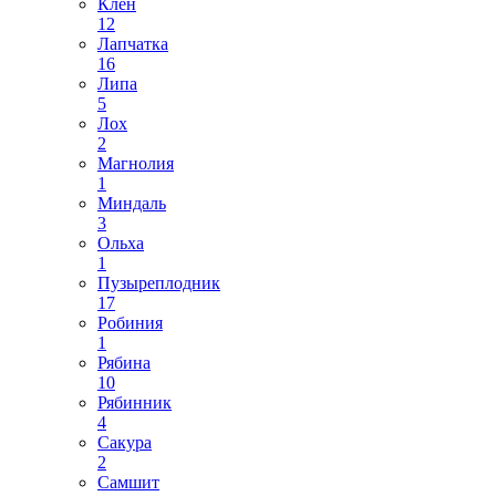
Клен
12
Лапчатка
16
Липа
5
Лох
2
Магнолия
1
Миндаль
3
Ольха
1
Пузыреплодник
17
Робиния
1
Рябина
10
Рябинник
4
Сакура
2
Самшит