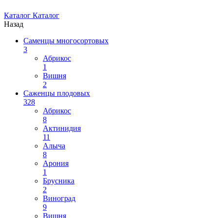
Каталог
Каталог
Назад
Саменцы многосортовых
3
Абрикос
1
Вишня
2
Саженцы плодовых
328
Абрикос
8
Актинидия
11
Алыча
8
Арония
1
Брусника
2
Виноград
9
Вишня