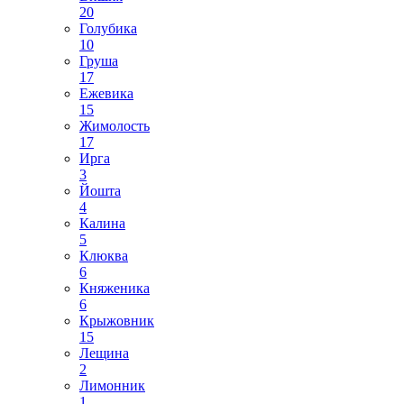
20
Голубика
10
Груша
17
Ежевика
15
Жимолость
17
Ирга
3
Йошта
4
Калина
5
Клюква
6
Княженика
6
Крыжовник
15
Лещина
2
Лимонник
1