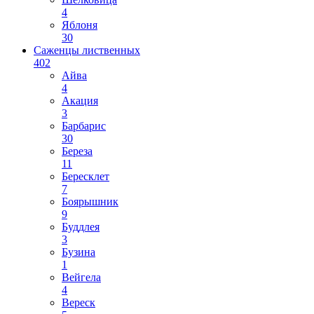
4
Яблоня
30
Саженцы лиственных
402
Айва
4
Акация
3
Барбарис
30
Береза
11
Бересклет
7
Боярышник
9
Буддлея
3
Бузина
1
Вейгела
4
Вереск