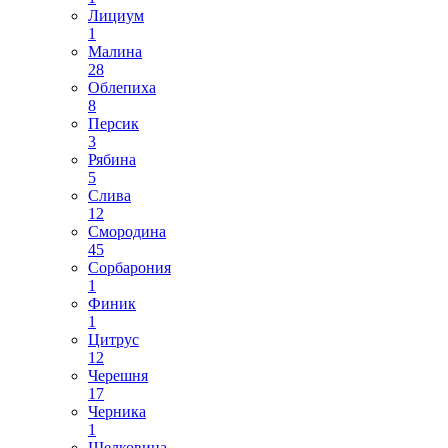
Лициум
1
Малина
28
Облепиха
8
Персик
3
Рябина
5
Слива
12
Смородина
45
Сорбарония
1
Финик
1
Цитрус
12
Черешня
17
Черника
1
Шелковица