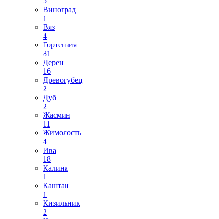
5
Виноград
1
Вяз
4
Гортензия
81
Дерен
16
Древогубец
2
Дуб
2
Жасмин
11
Жимолость
4
Ива
18
Калина
1
Каштан
1
Кизильник
2