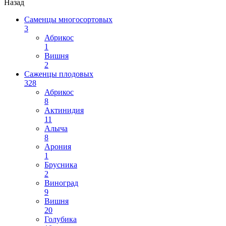
Назад
Саменцы многосортовых
3
Абрикос
1
Вишня
2
Саженцы плодовых
328
Абрикос
8
Актинидия
11
Алыча
8
Арония
1
Брусника
2
Виноград
9
Вишня
20
Голубика