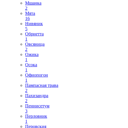
Мшанка
2
Мята
16
Нивяник
5
Обриетта
1
Овсяница
2
Ожика
1
Осока
1
Офиопогон
1
Пампасная трава
2
Пахизандра
2
Пеннисетум
3
Перловник
1
Перовския