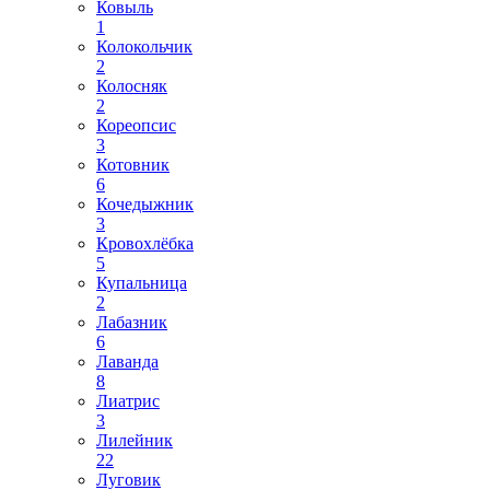
Ковыль
1
Колокольчик
2
Колосняк
2
Кореопсис
3
Котовник
6
Кочедыжник
3
Кровохлёбка
5
Купальница
2
Лабазник
6
Лаванда
8
Лиатрис
3
Лилейник
22
Луговик