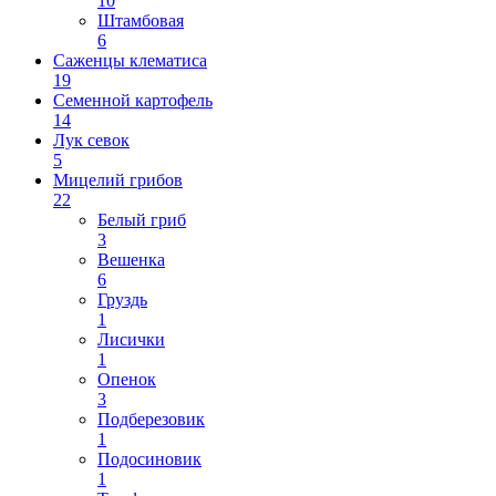
10
Штамбовая
6
Саженцы клематиса
19
Семенной картофель
14
Лук севок
5
Мицелий грибов
22
Белый гриб
3
Вешенка
6
Груздь
1
Лисички
1
Опенок
3
Подберезовик
1
Подосиновик
1