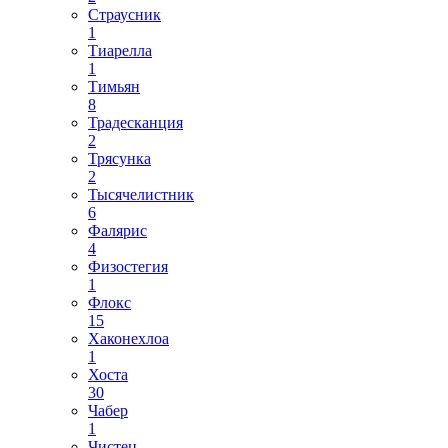
Страусник
1
Тиарелла
1
Тимьян
8
Традесканция
2
Трясунка
2
Тысячелистник
6
Фалярис
4
Физостегия
1
Флокс
15
Хаконехлоа
1
Хоста
30
Чабер
1
Чистец