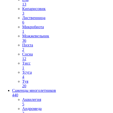
13
Кипарисовик
3
Лиственница
6
Микробиота
1
Можжевельник
36
Пихта
2
Сосна
12
Тисс
1
Тсуга
4
Туя
20
Саженцы многолетников
440
Аквилегия
5
Андромеда