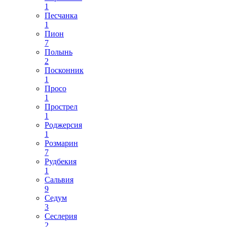
1
Песчанка
1
Пион
7
Полынь
2
Посконник
1
Просо
1
Прострел
1
Роджерсия
1
Розмарин
7
Рудбекия
1
Сальвия
9
Седум
3
Сеслерия
2