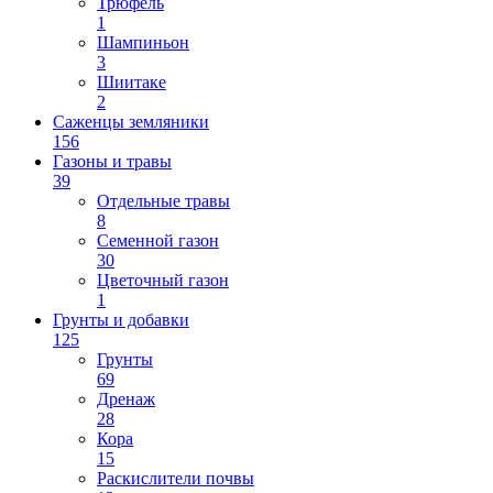
Трюфель
1
Шампиньон
3
Шиитаке
2
Саженцы земляники
156
Газоны и травы
39
Отдельные травы
8
Семенной газон
30
Цветочный газон
1
Грунты и добавки
125
Грунты
69
Дренаж
28
Кора
15
Раскислители почвы