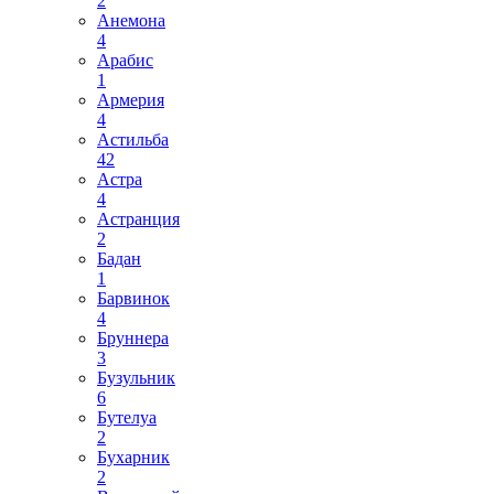
2
Анемона
4
Арабис
1
Армерия
4
Астильба
42
Астра
4
Астранция
2
Бадан
1
Барвинок
4
Бруннера
3
Бузульник
6
Бутелуа
2
Бухарник
2