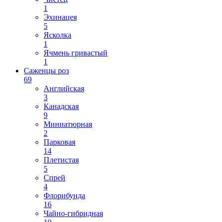
1
Эхинацея
5
Ясколка
1
Ячмень гривастый
1
Саженцы роз
69
Английская
3
Канадская
9
Миниатюрная
2
Парковая
14
Плетистая
5
Спрей
4
Флорибунда
16
Чайно-гибридная