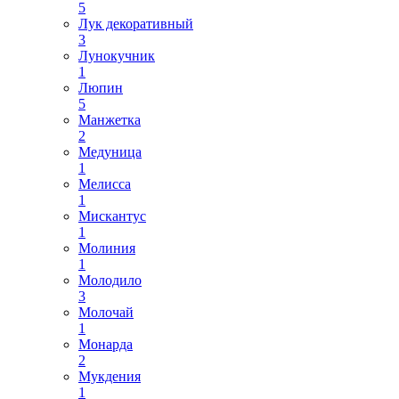
5
Лук декоративный
3
Лунокучник
1
Люпин
5
Манжетка
2
Медуница
1
Мелисса
1
Мискантус
1
Молиния
1
Молодило
3
Молочай
1
Монарда
2
Мукдения
1