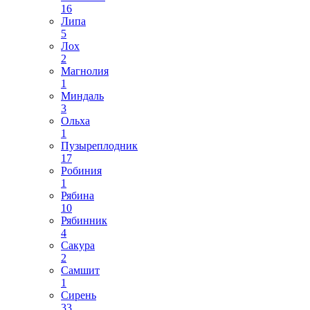
16
Липа
5
Лох
2
Магнолия
1
Миндаль
3
Ольха
1
Пузыреплодник
17
Робиния
1
Рябина
10
Рябинник
4
Сакура
2
Самшит
1
Сирень
33