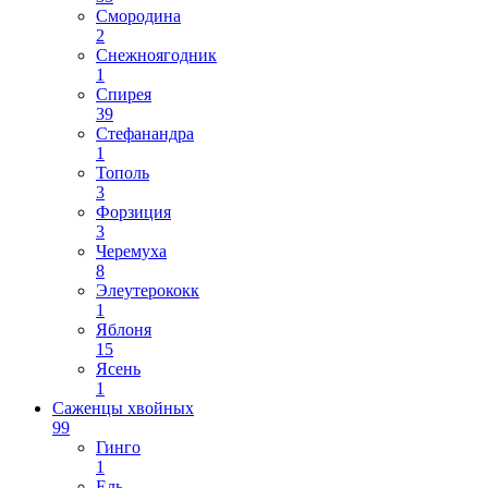
Смородина
2
Снежноягодник
1
Спирея
39
Стефанандра
1
Тополь
3
Форзиция
3
Черемуха
8
Элеутерококк
1
Яблоня
15
Ясень
1
Саженцы хвойных
99
Гинго
1
Ель