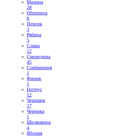
Малина
28
Облепиха
8
Персик
3
Рябина
5
Слива
12
Смородина
45
Сорбарония
1
Финик
1
Цитрус
12
Черешня
17
Черника
1
Шелковица
4
Яблоня