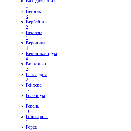
Вальдштейния
1
Вейник
3
Вербейник
2
Вербена
1
Вероника
4
Вероникаструм
4
Волжанка
2
Гайлардия
2
Гейхера
14
Гелениум
1
Герань
10
Гипсофила
1
Горец