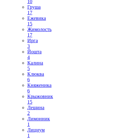
10
Груша
17
Ежевика
15
Жимолость
17
Ирга
3
Йошта
4
Калина
5
Клюква
6
Княженика
6
Крыжовник
15
Лещина
2
Лимонник
1
Лициум
1