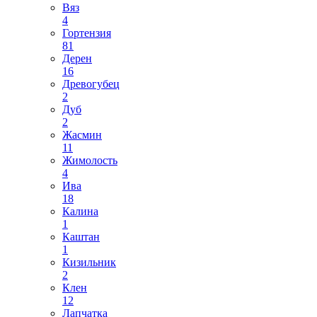
Вяз
4
Гортензия
81
Дерен
16
Древогубец
2
Дуб
2
Жасмин
11
Жимолость
4
Ива
18
Калина
1
Каштан
1
Кизильник
2
Клен
12
Лапчатка