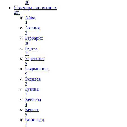
30
Саженцы лиственных
402
Айва
4
Акация
3
Барбарис
30
Береза
11
Бересклет
7
Боярышник
9
Буддлея
3
Бузина
1
Вейгела
4
Вереск
5
Виноград
1