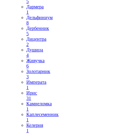
5
Дармера
1
Дельфиниум
8
Дербенник
5
Дицентра
2
Душица
4
Живучка
6
Золотарник
3
Императа
1
Ирис
31
Камнеломка
1
Каплесеменник
1
Келерия
1