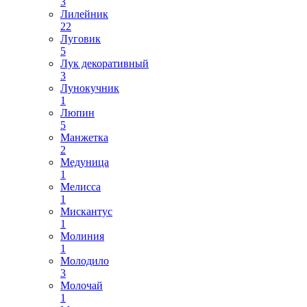
3
Лилейник
22
Луговик
5
Лук декоративный
3
Лунокучник
1
Люпин
5
Манжетка
2
Медуница
1
Мелисса
1
Мискантус
1
Молиния
1
Молодило
3
Молочай
1