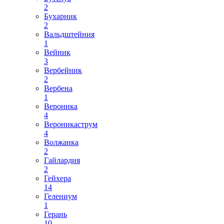
2
Бухарник
2
Вальдштейния
1
Вейник
3
Вербейник
2
Вербена
1
Вероника
4
Вероникаструм
4
Волжанка
2
Гайлардия
2
Гейхера
14
Гелениум
1
Герань
10