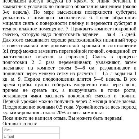
небольшой доступ воздуха по краям. 5. Ящик оставить в
комнатных условиях до полного обрастания мицелием (около
3-х недель). По мере высыхания поверхности субстрата
увлажнять с помощью распылителя. 6. После обрастания
мицелия снять с поверхности плёнку и перенести субстрат в
темное влажное помещение. 7. Прикрыть компост покровной
смесью, которую надо подготовить заранее — за 4—5 дней.
Для этого смешивают хорошо разложившийся низинный торф
с известняковой или доломитовой крошкой в соотношении
3:1 (торф можно заменить перегнойной почвой, очищенной от
растительных остатков и сорняков). Смесь в процессе
подготовки 2—3 раза перемешивают, увлажняют, затем
насыпают на компост слоем 5—6 см, разравнивают и
поливают через мелкую сетку из расчета 1—1,5 л воды на 1
кв. м. 9. Период плодоношения длится 5—6 недель. В это
время грибы нужно собирать ежедневно или через день,
причем не срезать их, а выкручивать в точке роста,
оставшиеся ямки засыпать покровной смесью и полить.
Первый урожай можно получить через 2 месяца после засева.
Плодоношение волнами 0,5 года. Урожайность за весь период
культивирования - около 20% от веса компоста.
Пока никто не написал отзыв. Вы можете быть первым!
Оставить отзыв: