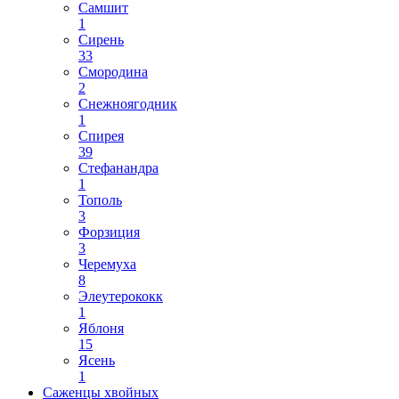
Самшит
1
Сирень
33
Смородина
2
Снежноягодник
1
Спирея
39
Стефанандра
1
Тополь
3
Форзиция
3
Черемуха
8
Элеутерококк
1
Яблоня
15
Ясень
1
Саженцы хвойных