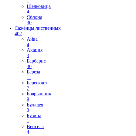
1
Шелковица
4
Яблоня
30
Саженцы лиственных
402
Айва
4
Акация
3
Барбарис
30
Береза
11
Бересклет
7
Боярышник
9
Буддлея
3
Бузина
1
Вейгела
4