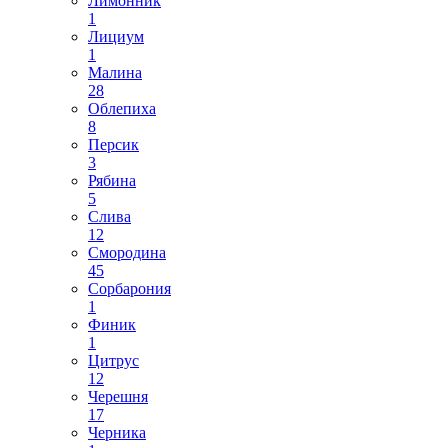
Лимонник
1
Лициум
1
Малина
28
Облепиха
8
Персик
3
Рябина
5
Слива
12
Смородина
45
Сорбарония
1
Финик
1
Цитрус
12
Черешня
17
Черника