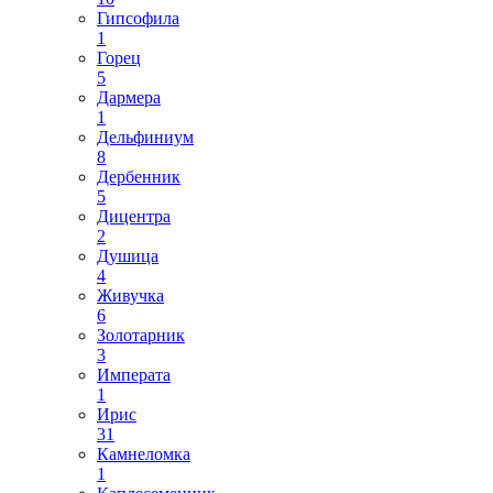
Гипсофила
1
Горец
5
Дармера
1
Дельфиниум
8
Дербенник
5
Дицентра
2
Душица
4
Живучка
6
Золотарник
3
Императа
1
Ирис
31
Камнеломка
1