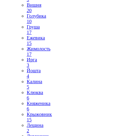
Вишня
20
Голубика
10
Груша
17
Ежевика
15
Жимолость
17
Ирга
3
Йошта
4
Калина
5
Клюква
6
Княженика
6
Крыжовник
15
Лещина
2