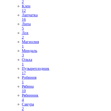
2
Клен
12
Лапчатка
16
Липа
5
Лох
2
Магнолия
1
Миндаль
3
Ольха
1
Пузыреплодник
17
Робиния
1
Рябина
10
Рябинник
4
Сакура
2