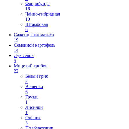
Флорибунда
16
Чайно-гибридная
10
Штамбовая
6
Саженцы клематиса
19
Семенной картофель
14
Лук севок
5
Мицелий грибов
22
Белый гриб
3
Вешенка
6
Груздь
1
Лисички
1
Опенок
3
Подберезовик