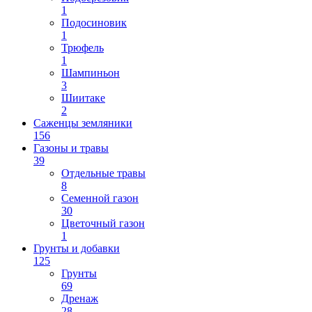
1
Подосиновик
1
Трюфель
1
Шампиньон
3
Шиитаке
2
Саженцы земляники
156
Газоны и травы
39
Отдельные травы
8
Семенной газон
30
Цветочный газон
1
Грунты и добавки
125
Грунты
69
Дренаж
28