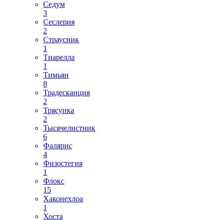
Седум
3
Сеслерия
2
Страусник
1
Тиарелла
1
Тимьян
8
Традесканция
2
Трясунка
2
Тысячелистник
6
Фалярис
4
Физостегия
1
Флокс
15
Хаконехлоа
1
Хоста