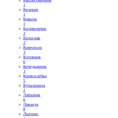
Каплесеменник
1
Келерия
1
Ковыль
1
Колокольчик
2
Колосняк
2
Кореопсис
3
Котовник
6
Кочедыжник
3
Кровохлёбка
5
Купальница
2
Лабазник
6
Лаванда
8
Лиатрис