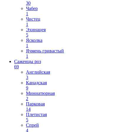
30
Чабер
1
Чистец
1
Эхинацея
5
Ясколка
1
Ячмень гривастый
1
Саженцы роз
69
Английская
3
Канадская
9
Миниатюрная
2
Парковая
14
Плетистая
5
Спрей
4