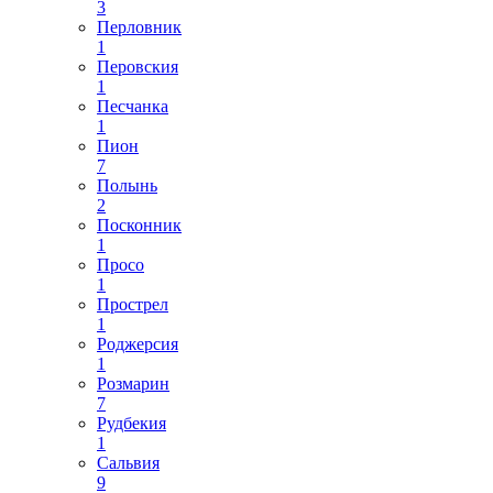
3
Перловник
1
Перовския
1
Песчанка
1
Пион
7
Полынь
2
Посконник
1
Просо
1
Прострел
1
Роджерсия
1
Розмарин
7
Рудбекия
1
Сальвия
9