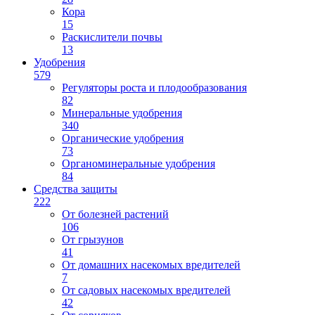
Кора
15
Раскислители почвы
13
Удобрения
579
Регуляторы роста и плодообразования
82
Минеральные удобрения
340
Органические удобрения
73
Органоминеральные удобрения
84
Средства защиты
222
От болезней растений
106
От грызунов
41
От домашних насекомых вредителей
7
От садовых насекомых вредителей
42