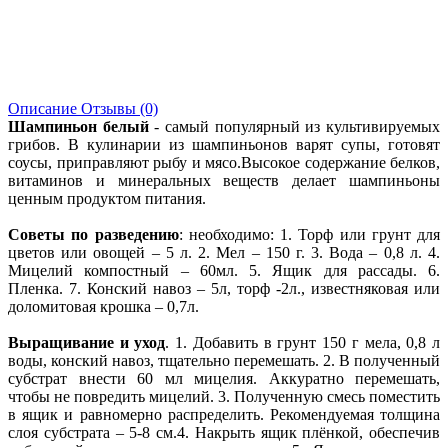
Описание
Отзывы (0)
Шампиньон белый
- самый популярный из культивируемых
грибов. В кулинарии из шампиньонов варят супы, готовят
соусы, приправляют рыбу и мясо.Высокое содержание белков,
витаминов и минеральных веществ делает шампиньоны
ценным продуктом питания.
Советы по разведению
: необходимо: 1. Торф или грунт для
цветов или овощей – 5 л. 2. Мел – 150 г. 3. Вода – 0,8 л. 4.
Мицелий компостный – 60мл. 5. Ящик для рассады. 6.
Пленка. 7. Конский навоз – 5л, торф -2л., известняковая или
доломитовая крошка – 0,7л.
Выращивание и уход
. 1. Добавить в грунт 150 г мела, 0,8 л
воды, конский навоз, тщательно перемешать. 2. В полученный
субстрат внести 60 мл мицелия. Аккуратно перемешать,
чтобы не повредить мицелий. 3. Полученную смесь поместить
в ящик и равномерно распределить. Рекомендуемая толщина
слоя субстрата – 5-8 см.4. Накрыть ящик плёнкой, обеспечив