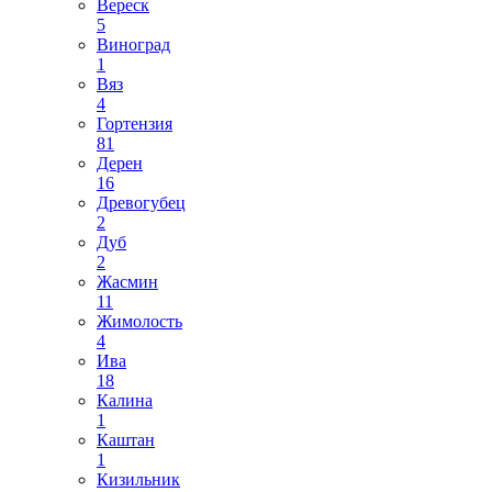
Вереск
5
Виноград
1
Вяз
4
Гортензия
81
Дерен
16
Древогубец
2
Дуб
2
Жасмин
11
Жимолость
4
Ива
18
Калина
1
Каштан
1
Кизильник