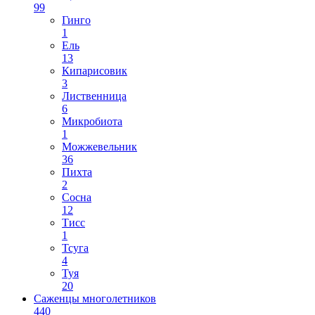
99
Гинго
1
Ель
13
Кипарисовик
3
Лиственница
6
Микробиота
1
Можжевельник
36
Пихта
2
Сосна
12
Тисс
1
Тсуга
4
Туя
20
Саженцы многолетников
440