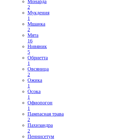
Монарда
2
Мукдения
1
Мшанка
2
Мята
16
Нивяник
5
Обриетта
1
Овсяница
2
Ожика
1
Осока
1
Офиопогон
1
Пампасная трава
2
Пахизандра
2
Пеннисетум