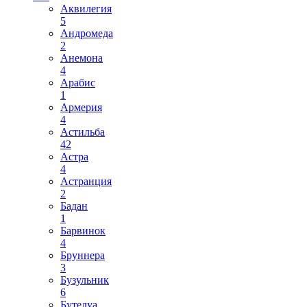
Аквилегия
5
Андромеда
2
Анемона
4
Арабис
1
Армерия
4
Астильба
42
Астра
4
Астранция
2
Бадан
1
Барвинок
4
Бруннера
3
Бузульник
6
Бутелуа