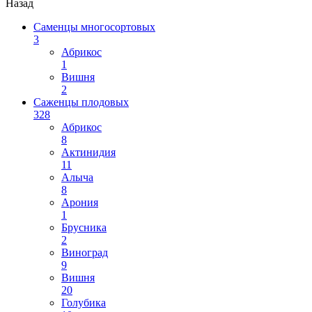
Назад
Саменцы многосортовых
3
Абрикос
1
Вишня
2
Саженцы плодовых
328
Абрикос
8
Актинидия
11
Алыча
8
Арония
1
Брусника
2
Виноград
9
Вишня
20
Голубика