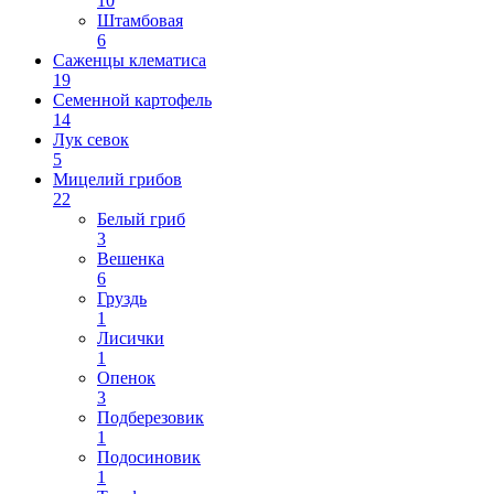
10
Штамбовая
6
Саженцы клематиса
19
Семенной картофель
14
Лук севок
5
Мицелий грибов
22
Белый гриб
3
Вешенка
6
Груздь
1
Лисички
1
Опенок
3
Подберезовик
1
Подосиновик
1