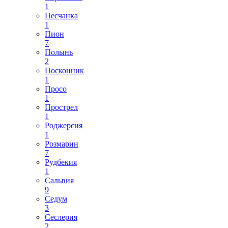
1
Песчанка
1
Пион
7
Полынь
2
Посконник
1
Просо
1
Прострел
1
Роджерсия
1
Розмарин
7
Рудбекия
1
Сальвия
9
Седум
3
Сеслерия
2