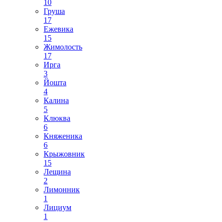
10
Груша
17
Ежевика
15
Жимолость
17
Ирга
3
Йошта
4
Калина
5
Клюква
6
Княженика
6
Крыжовник
15
Лещина
2
Лимонник
1
Лициум
1