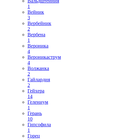
Вальдштейния
1
Вейник
3
Вербейник
2
Вербена
1
Вероника
4
Вероникаструм
4
Волжанка
2
Гайлардия
2
Гейхера
14
Гелениум
1
Герань
10
Гипсофила
1
Горец