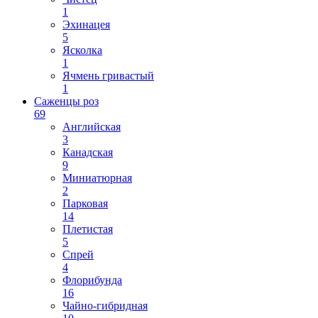
1
Эхинацея
5
Ясколка
1
Ячмень гривастый
1
Саженцы роз
69
Английская
3
Канадская
9
Миниатюрная
2
Парковая
14
Плетистая
5
Спрей
4
Флорибунда
16
Чайно-гибридная