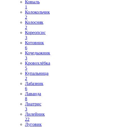
Ковыль
1
Колокольчик
2
Колосняк
2
Кореопсис
3
Котовник
6
Кочедыжник
3
Кровохлёбка
5
Купальница
2
Лабазник
6
Лаванда
8
Лиатрис
3
Лилейник
22
Луговик