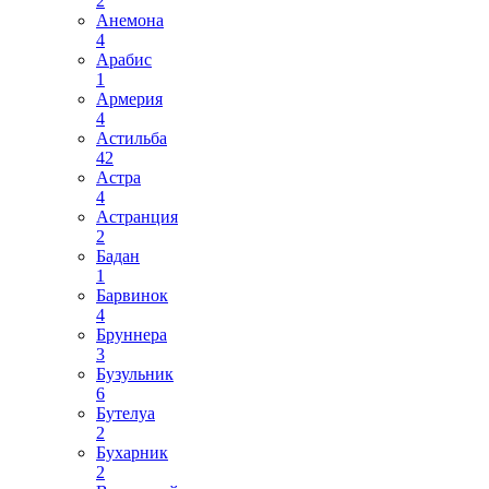
2
Анемона
4
Арабис
1
Армерия
4
Астильба
42
Астра
4
Астранция
2
Бадан
1
Барвинок
4
Бруннера
3
Бузульник
6
Бутелуа
2
Бухарник
2