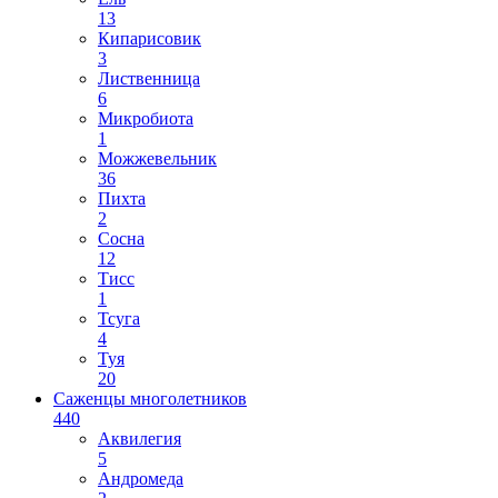
13
Кипарисовик
3
Лиственница
6
Микробиота
1
Можжевельник
36
Пихта
2
Сосна
12
Тисс
1
Тсуга
4
Туя
20
Саженцы многолетников
440
Аквилегия
5
Андромеда