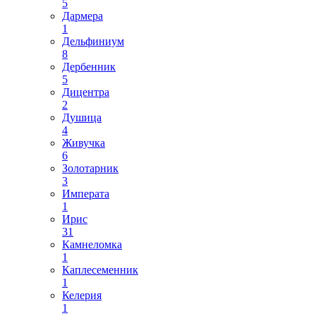
5
Дармера
1
Дельфиниум
8
Дербенник
5
Дицентра
2
Душица
4
Живучка
6
Золотарник
3
Императа
1
Ирис
31
Камнеломка
1
Каплесеменник
1
Келерия
1