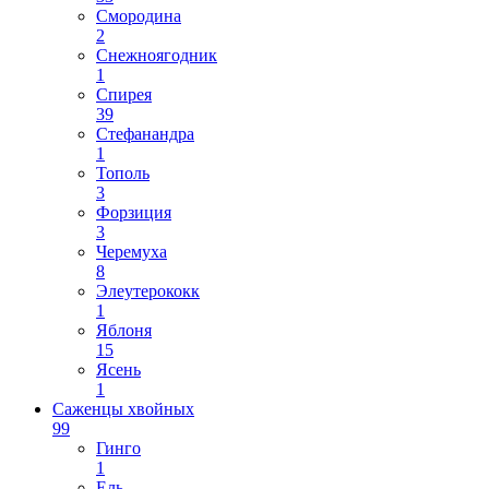
Смородина
2
Снежноягодник
1
Спирея
39
Стефанандра
1
Тополь
3
Форзиция
3
Черемуха
8
Элеутерококк
1
Яблоня
15
Ясень
1
Саженцы хвойных
99
Гинго
1
Ель