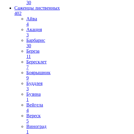
30
Саженцы лиственных
402
Айва
4
Акация
3
Барбарис
30
Береза
11
Бересклет
7
Боярышник
9
Буддлея
3
Бузина
1
Вейгела
4
Вереск
5
Виноград
1