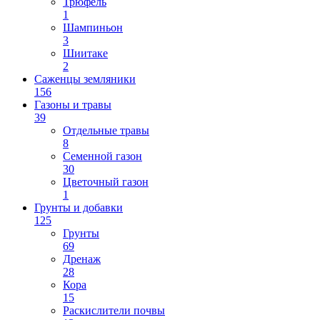
Трюфель
1
Шампиньон
3
Шиитаке
2
Саженцы земляники
156
Газоны и травы
39
Отдельные травы
8
Семенной газон
30
Цветочный газон
1
Грунты и добавки
125
Грунты
69
Дренаж
28
Кора
15
Раскислители почвы