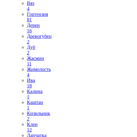
Вяз
4
Гортензия
81
Дерен
16
Древогубец
2
Дуб
2
Жасмин
11
Жимолость
4
Ива
18
Калина
1
Каштан
1
Кизильник
2
Клен
12
Лапчатка