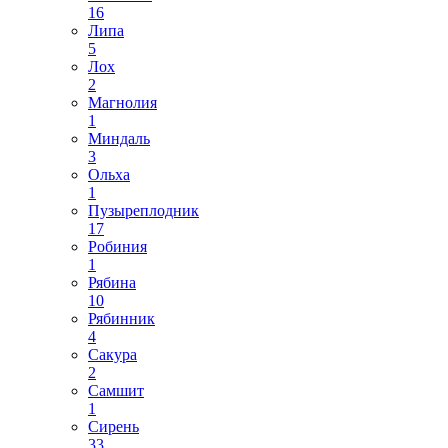
16
Липа
5
Лох
2
Магнолия
1
Миндаль
3
Ольха
1
Пузыреплодник
17
Робиния
1
Рябина
10
Рябинник
4
Сакура
2
Самшит
1
Сирень
33