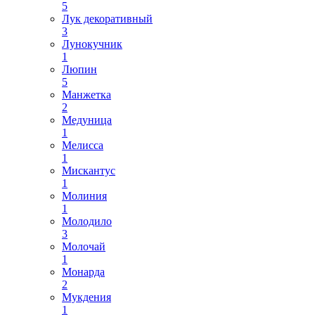
5
Лук декоративный
3
Лунокучник
1
Люпин
5
Манжетка
2
Медуница
1
Мелисса
1
Мискантус
1
Молиния
1
Молодило
3
Молочай
1
Монарда
2
Мукдения
1