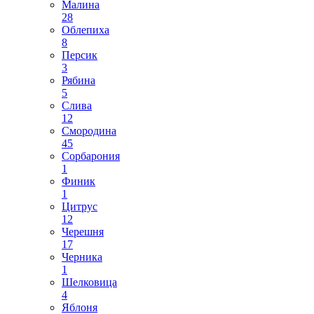
Малина
28
Облепиха
8
Персик
3
Рябина
5
Слива
12
Смородина
45
Сорбарония
1
Финик
1
Цитрус
12
Черешня
17
Черника
1
Шелковица
4
Яблоня