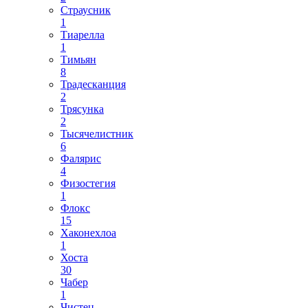
Страусник
1
Тиарелла
1
Тимьян
8
Традесканция
2
Трясунка
2
Тысячелистник
6
Фалярис
4
Физостегия
1
Флокс
15
Хаконехлоа
1
Хоста
30
Чабер
1
Чистец