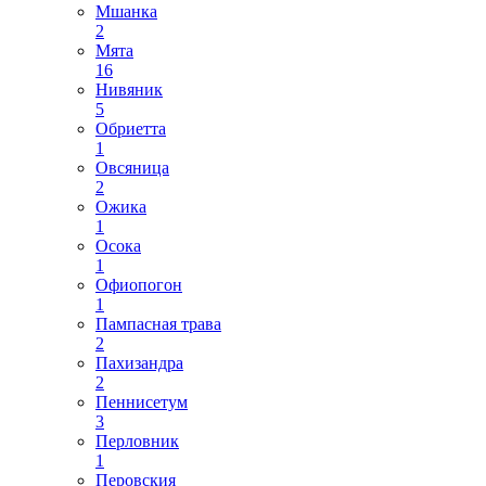
Мшанка
2
Мята
16
Нивяник
5
Обриетта
1
Овсяница
2
Ожика
1
Осока
1
Офиопогон
1
Пампасная трава
2
Пахизандра
2
Пеннисетум
3
Перловник
1
Перовския