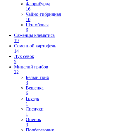
Флорибунда
16
Чайно-гибридная
10
Штамбовая
6
Саженцы клематиса
19
Семенной картофель
14
Лук севок
5
Мицелий грибов
22
Белый гриб
3
Вешенка
6
Груздь
1
Лисички
1
Опенок
3
Подберезовик