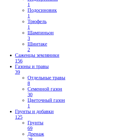
1
Подосиновик
1
Трюфель
1
Шампиньон
3
Шиитаке
2
Саженцы земляники
156
Газоны и травы
39
Отдельные травы
8
Семенной газон
30
Цветочный газон
1
Грунты и добавки
125
Грунты
69
Дренаж
28