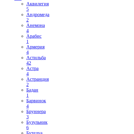
Аквилегия
5
Андромеда
2
Анемона
4
Арабис
1
Армерия
4
Астильба
42
Астра
4
Астранция
2
Бадан
1
Барвинок
4
Бруннера
3
Бузульник
6
Бутелуа