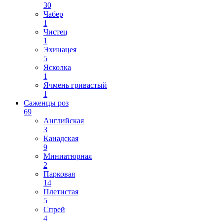
30
Чабер
1
Чистец
1
Эхинацея
5
Ясколка
1
Ячмень гривастый
1
Саженцы роз
69
Английская
3
Канадская
9
Миниатюрная
2
Парковая
14
Плетистая
5
Спрей
4