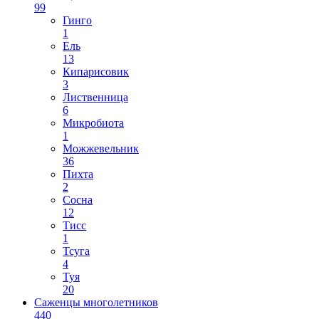
99
Гинго
1
Ель
13
Кипарисовик
3
Лиственница
6
Микробиота
1
Можжевельник
36
Пихта
2
Сосна
12
Тисс
1
Тсуга
4
Туя
20
Саженцы многолетников
440