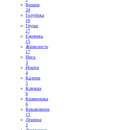
Вишня
20
Голубика
10
Груша
17
Ежевика
15
Жимолость
17
Ирга
3
Йошта
4
Калина
5
Клюква
6
Княженика
6
Крыжовник
15
Лещина
2