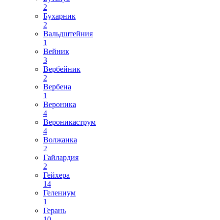
2
Бухарник
2
Вальдштейния
1
Вейник
3
Вербейник
2
Вербена
1
Вероника
4
Вероникаструм
4
Волжанка
2
Гайлардия
2
Гейхера
14
Гелениум
1
Герань
10