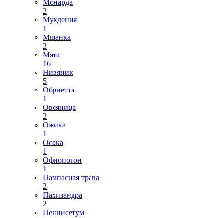
Монарда
2
Мукдения
1
Мшанка
2
Мята
16
Нивяник
5
Обриетта
1
Овсяница
2
Ожика
1
Осока
1
Офиопогон
1
Пампасная трава
2
Пахизандра
2
Пеннисетум