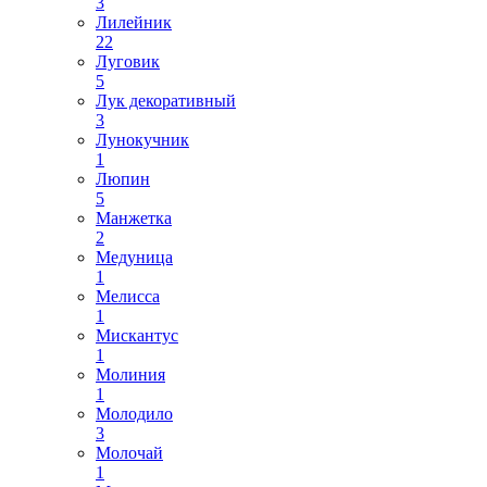
3
Лилейник
22
Луговик
5
Лук декоративный
3
Лунокучник
1
Люпин
5
Манжетка
2
Медуница
1
Мелисса
1
Мискантус
1
Молиния
1
Молодило
3
Молочай
1