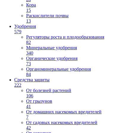
Кора
15
Раскислители почвы
13
Удобрения
579
Регуляторы роста и плодообразования
82
Минеральные удобрения
340
Органические удобрения
73
Органоминеральные удобрения
84
Средства защиты
222
От болезней растений
106
От грызунов
41
От домашних насекомых вредителей
7
От садовых насекомых вредителей
42