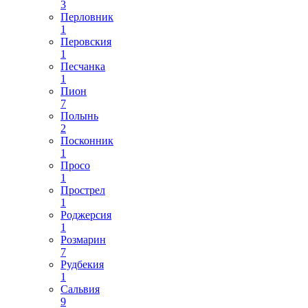
3
Перловник
1
Перовския
1
Песчанка
1
Пион
7
Полынь
2
Посконник
1
Просо
1
Прострел
1
Роджерсия
1
Розмарин
7
Рудбекия
1
Сальвия
9