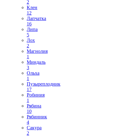
2
Клен
12
Лапчатка
16
Липа
5
Лох
2
Магнолия
1
Миндаль
3
Ольха
1
Пузыреплодник
17
Робиния
1
Рябина
10
Рябинник
4
Сакура
2