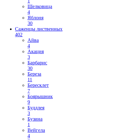
1
Шелковица
4
Яблоня
30
Саженцы лиственных
402
Айва
4
Акация
3
Барбарис
30
Береза
11
Бересклет
7
Боярышник
9
Буддлея
3
Бузина
1
Вейгела
4