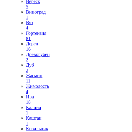
Вереск
5
Виноград
1
Вяз
4
Гортензия
81
Дерен
16
Древогубец
2
Дуб
2
Жасмин
11
Жимолость
4
Ива
18
Калина
1
Каштан
1
Кизильник