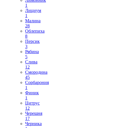
Лимонник
1
Лициум
1
Малина
28
Облепиха
8
Персик
3
Рябина
5
Слива
12
Смородина
45
Сорбарония
1
Финик
1
Цитрус
12
Черешня
17
Черника