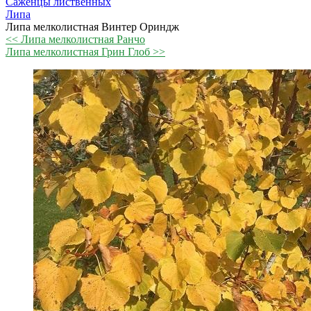
Саженцы лиственных
Липа
Липа мелколистная Винтер Ориндж
<< Липа мелколистная Ранчо
Липа мелколистная Грин Глоб >>