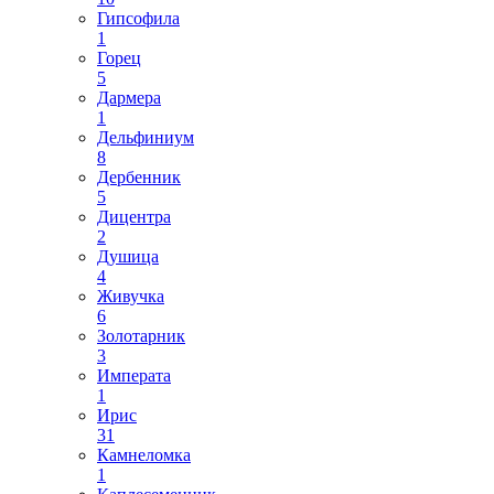
Гипсофила
1
Горец
5
Дармера
1
Дельфиниум
8
Дербенник
5
Дицентра
2
Душица
4
Живучка
6
Золотарник
3
Императа
1
Ирис
31
Камнеломка
1