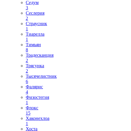
Седум
3
Сеслерия
2
Страусник
1
Тиарелла
1
Тимьян
8
Традесканция
2
Трясунка
2
Тысячелистник
6
Фалярис
4
Физостегия
1
Флокс
15
Хаконехлоа
1
Хоста