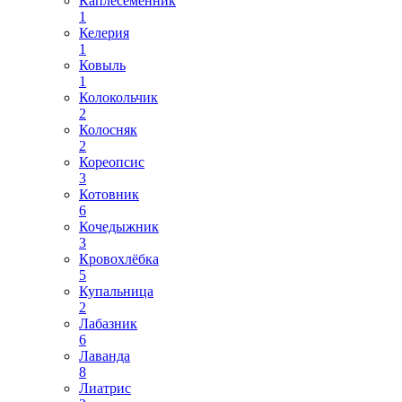
Каплесеменник
1
Келерия
1
Ковыль
1
Колокольчик
2
Колосняк
2
Кореопсис
3
Котовник
6
Кочедыжник
3
Кровохлёбка
5
Купальница
2
Лабазник
6
Лаванда
8
Лиатрис