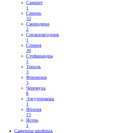
Самшит
1
Сирень
33
Смородина
2
Снежноягодник
1
Спирея
39
Стефанандра
1
Тополь
3
Форзиция
3
Черемуха
8
Элеутерококк
1
Яблоня
15
Ясень
1
Саженцы хвойных