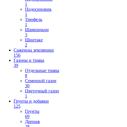
1
Подосиновик
1
Трюфель
1
Шампиньон
3
Шиитаке
2
Саженцы земляники
156
Газоны и травы
39
Отдельные травы
8
Семенной газон
30
Цветочный газон
1
Грунты и добавки
125
Грунты
69
Дренаж
28