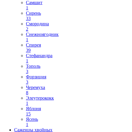
Самшит
1
Сирень
33
Смородина
2
Снежноягодник
1
Спирея
39
Стефанандра
1
Тополь
3
Форзиция
3
Черемуха
8
Элеутерококк
1
Яблоня
15
Ясень
1
Саженцы хвойных