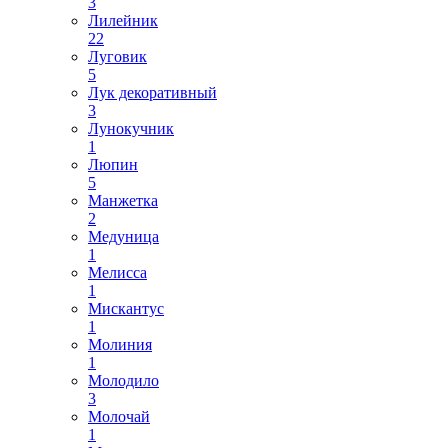
3
Лилейник
22
Луговик
5
Лук декоративный
3
Лунокучник
1
Люпин
5
Манжетка
2
Медуница
1
Мелисса
1
Мискантус
1
Молиния
1
Молодило
3
Молочай
1