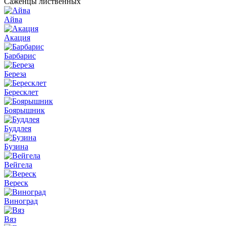
Саженцы лиственных
Айва
Акация
Барбарис
Береза
Бересклет
Боярышник
Буддлея
Бузина
Вейгела
Вереск
Виноград
Вяз