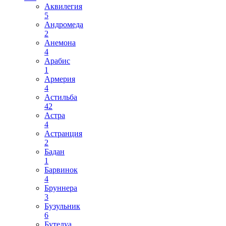
Аквилегия
5
Андромеда
2
Анемона
4
Арабис
1
Армерия
4
Астильба
42
Астра
4
Астранция
2
Бадан
1
Барвинок
4
Бруннера
3
Бузульник
6
Бутелуа