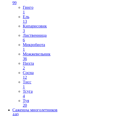
99
Гинго
1
Ель
13
Кипарисовик
3
Лиственница
6
Микробиота
1
Можжевельник
36
Пихта
2
Сосна
12
Тисс
1
Тсуга
4
Туя
20
Саженцы многолетников
440