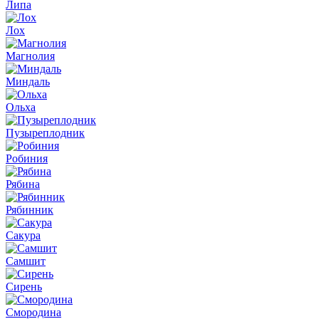
Липа
Лох
Магнолия
Миндаль
Ольха
Пузыреплодник
Робиния
Рябина
Рябинник
Сакура
Самшит
Сирень
Смородина