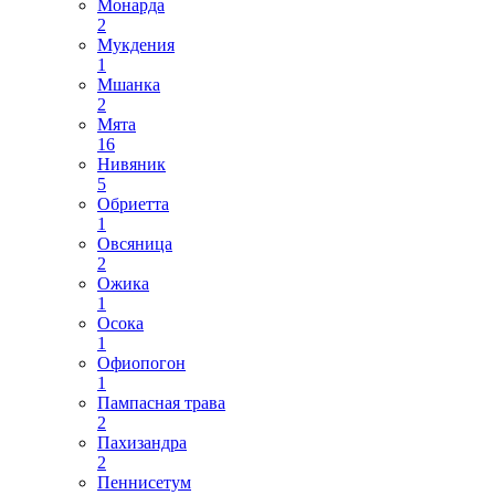
Монарда
2
Мукдения
1
Мшанка
2
Мята
16
Нивяник
5
Обриетта
1
Овсяница
2
Ожика
1
Осока
1
Офиопогон
1
Пампасная трава
2
Пахизандра
2
Пеннисетум