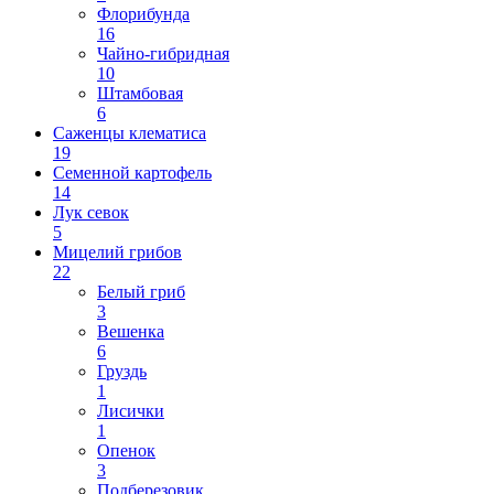
Флорибунда
16
Чайно-гибридная
10
Штамбовая
6
Саженцы клематиса
19
Семенной картофель
14
Лук севок
5
Мицелий грибов
22
Белый гриб
3
Вешенка
6
Груздь
1
Лисички
1
Опенок
3
Подберезовик