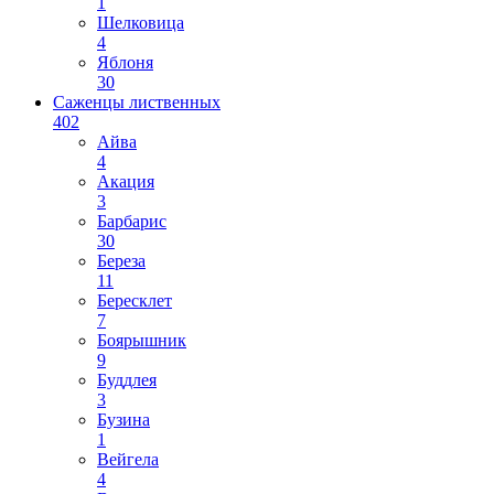
1
Шелковица
4
Яблоня
30
Саженцы лиственных
402
Айва
4
Акация
3
Барбарис
30
Береза
11
Бересклет
7
Боярышник
9
Буддлея
3
Бузина
1
Вейгела
4