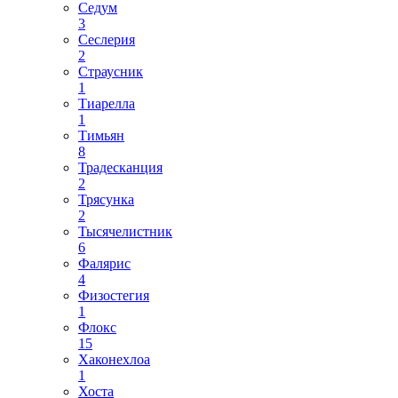
Седум
3
Сеслерия
2
Страусник
1
Тиарелла
1
Тимьян
8
Традесканция
2
Трясунка
2
Тысячелистник
6
Фалярис
4
Физостегия
1
Флокс
15
Хаконехлоа
1
Хоста