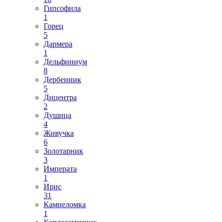
Гипсофила
1
Горец
5
Дармера
1
Дельфиниум
8
Дербенник
5
Дицентра
2
Душица
4
Живучка
6
Золотарник
3
Императа
1
Ирис
31
Камнеломка
1