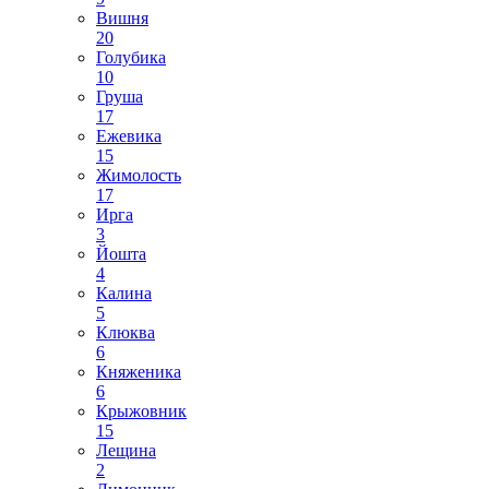
Вишня
20
Голубика
10
Груша
17
Ежевика
15
Жимолость
17
Ирга
3
Йошта
4
Калина
5
Клюква
6
Княженика
6
Крыжовник
15
Лещина
2