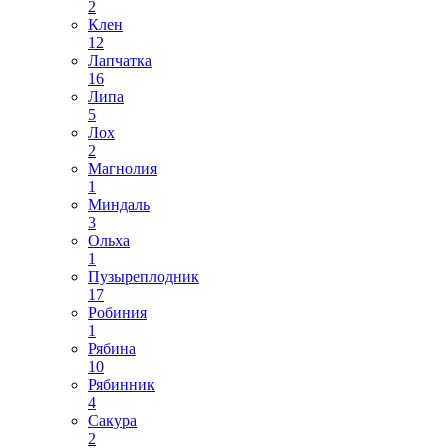
2
Клен
12
Лапчатка
16
Липа
5
Лох
2
Магнолия
1
Миндаль
3
Ольха
1
Пузыреплодник
17
Робиния
1
Рябина
10
Рябинник
4
Сакура
2