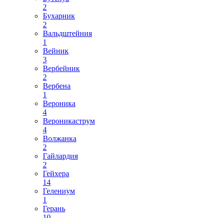
2
Бухарник
2
Вальдштейния
1
Вейник
3
Вербейник
2
Вербена
1
Вероника
4
Вероникаструм
4
Волжанка
2
Гайлардия
2
Гейхера
14
Гелениум
1
Герань
10