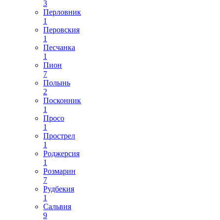
3
Перловник
1
Перовския
1
Песчанка
1
Пион
7
Полынь
2
Посконник
1
Просо
1
Прострел
1
Роджерсия
1
Розмарин
7
Рудбекия
1
Сальвия
9