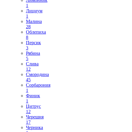
Лимонник
1
Лициум
1
Малина
28
Облепиха
8
Персик
3
Рябина
5
Слива
12
Смородина
45
Сорбарония
1
Финик
1
Цитрус
12
Черешня
17
Черника