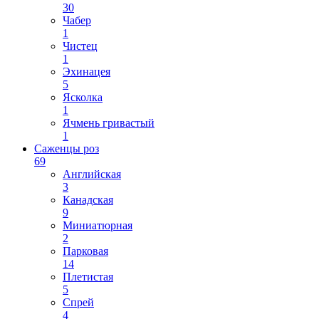
30
Чабер
1
Чистец
1
Эхинацея
5
Ясколка
1
Ячмень гривастый
1
Саженцы роз
69
Английская
3
Канадская
9
Миниатюрная
2
Парковая
14
Плетистая
5
Спрей
4