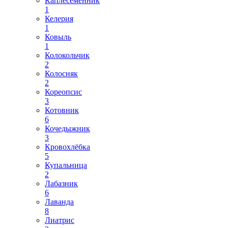
Каплесеменник
1
Келерия
1
Ковыль
1
Колокольчик
2
Колосняк
2
Кореопсис
3
Котовник
6
Кочедыжник
3
Кровохлёбка
5
Купальница
2
Лабазник
6
Лаванда
8
Лиатрис