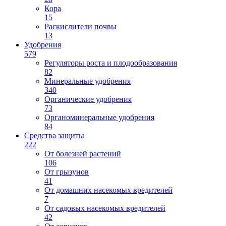
Кора
15
Раскислители почвы
13
Удобрения
579
Регуляторы роста и плодообразования
82
Минеральные удобрения
340
Органические удобрения
73
Органоминеральные удобрения
84
Средства защиты
222
От болезней растений
106
От грызунов
41
От домашних насекомых вредителей
7
От садовых насекомых вредителей
42