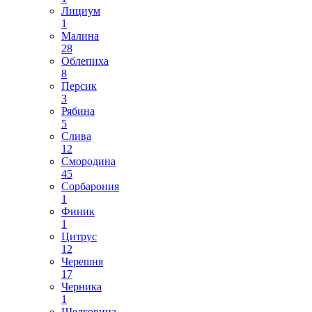
Лициум
1
Малина
28
Облепиха
8
Персик
3
Рябина
5
Слива
12
Смородина
45
Сорбарония
1
Финик
1
Цитрус
12
Черешня
17
Черника
1
Шелковица