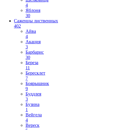
4
Яблоня
30
Саженцы лиственных
402
Айва
4
Акация
3
Барбарис
30
Береза
11
Бересклет
7
Боярышник
9
Буддлея
3
Бузина
1
Вейгела
4
Вереск