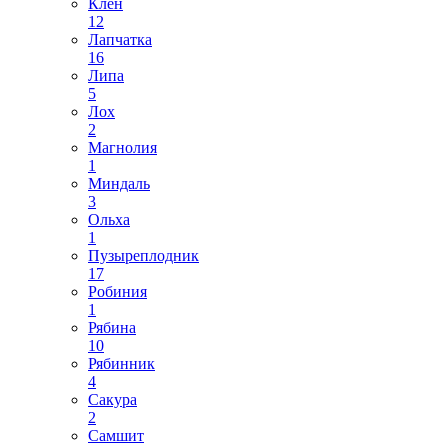
Клен
12
Лапчатка
16
Липа
5
Лох
2
Магнолия
1
Миндаль
3
Ольха
1
Пузыреплодник
17
Робиния
1
Рябина
10
Рябинник
4
Сакура
2
Самшит