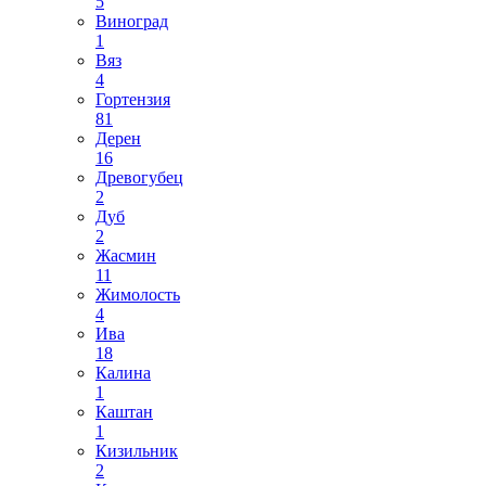
5
Виноград
1
Вяз
4
Гортензия
81
Дерен
16
Древогубец
2
Дуб
2
Жасмин
11
Жимолость
4
Ива
18
Калина
1
Каштан
1
Кизильник
2