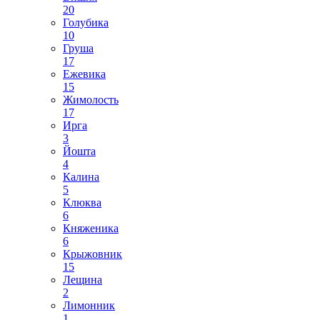
20
Голубика
10
Груша
17
Ежевика
15
Жимолость
17
Ирга
3
Йошта
4
Калина
5
Клюква
6
Княженика
6
Крыжовник
15
Лещина
2
Лимонник
1