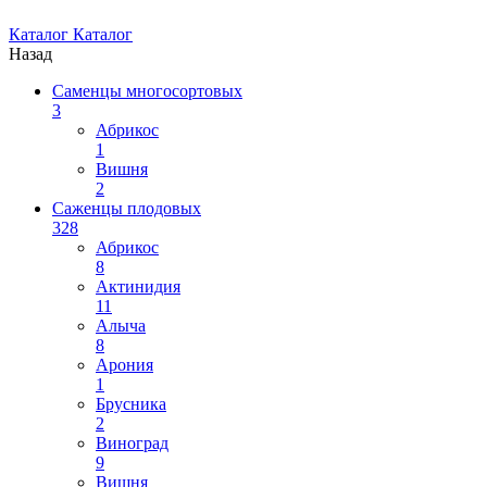
Каталог
Каталог
Назад
Саменцы многосортовых
3
Абрикос
1
Вишня
2
Саженцы плодовых
328
Абрикос
8
Актинидия
11
Алыча
8
Арония
1
Брусника
2
Виноград
9
Вишня